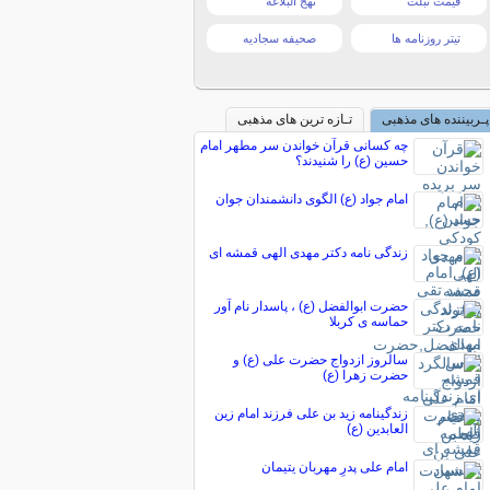
قیمت تبلت
نهج البلاغه
تیتر روزنامه ها
صحیفه سجادیه
پـربیننده های مذهبی
تـازه ترین های مذهبی
چه کسانی قرآن خواندن سر مطهر امام
حسین (ع) را شنیدند؟
امام جواد (ع) الگوى دانشمندان جوان
زندگی نامه دکتر مهدی الهی قمشه ای
حضرت ابوالفضل (ع) ، پاسدار نام آور
حماسه ی کربلا
سالروز ازدواج حضرت علی (ع) و
حضرت زهرا (ع)
زندگینامه زید بن علی فرزند امام زین
العابدین (ع)
امام علی پدرِ مهربان یتیمان