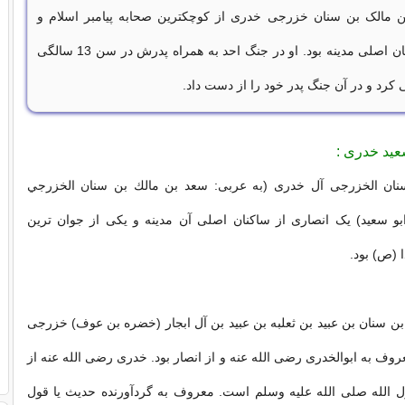
ن مالک بن سنان خزرجی خدری از کوچکترین صحابه پیامبر اسلام و
انصاری از ساکنان اصلی مدینه بود. او در جنگ احد به همراه پدرش در سن 13 سالگی
ی کرد و در آن جنگ پدر خود را از دست داد.
عید خدری :
نان الخزرجی آل خدری (به عربی: سعد بن مالك بن سنان الخزرجي
ابو سعید) یک انصاری از ساکنان اصلی آن مدینه و یکی از جوان ترین
(ص) بود.
بن سنان بن عبید بن ثعلبه بن عبید بن آل ابجار (خضره بن عوف) خزرجی
وف به ابوالخدری رضی الله عنه و از انصار بود. خدری رضی الله عنه از
ل الله صلی الله علیه وسلم است. معروف به گردآورنده حدیث یا قول