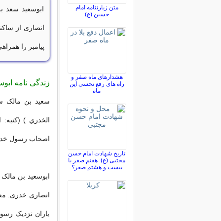
متن زیارتنامه امام
ابوسعید سعد ب
حسین (ع)
پیامبر را همراه
هشدارهای ماه صفر و
زندگی نامه ابوس
راه های رفع نحسی این
ماه
سعید بن مالک س
الخدري ) (کنیه: 
اصحاب رسول خدا 
تاریخ شهادت امام حسن
مجتبی (ع): هفتم صفر یا
بیست و هشتم صفر؟
ابوسعید بن مالک 
انصاری خدری. معر
یاران نزدیک رسو