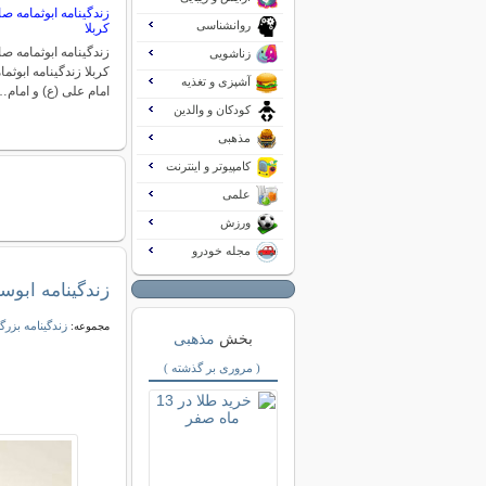
زندگینامه ابوثمامه ص
روانشناسی
کربلا
زندگینامه ابوثمامه ص
زناشویی
کربلا زندگینامه ابوث
آشپزی و تغذیه
امام علی (ع) و امام
کودکان و والدین
مذهبی
کامپیوتر و اینترنت
علمی
ورزش
مجله خودرو
زندگینامه ابوس
زندگینامه بزرگ
مجموعه:
بخش
مذهبی
( مروری بر گذشته )