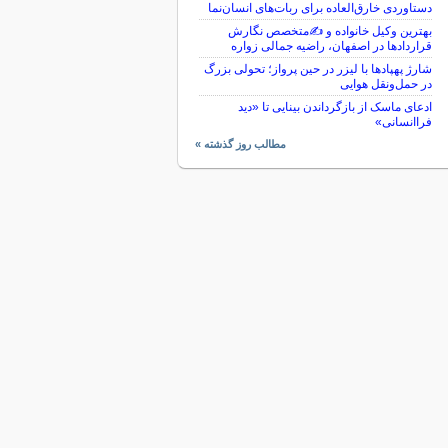
دستاوردی خارق‌العاده برای ربات‌های انسان‌نما
بهترین وکیل خانواده و ✍️متخصص نگارش
قراردادها در اصفهان، راضیه جمالی زواره
شارژ پهپادها با لیزر در حین پرواز؛ تحولی بزرگ
در حمل‌ونقل هوایی
ادعای ماسک از بازگرداندن بینایی تا «دید
فراانسانی»
مطالب روز گذشته »