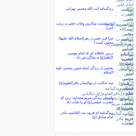
زندگینامه آیت الله مجتبی تهرانی
به مناسبت سالروز وفات حضرت زينب
(س)
چرا قبر حضرت زهرا(سلام الله علیها)
مخفی است؟
درس عاقلانه ای که امام موسی
کاظم(ع) به شاگردش داد
بخشی از زندگی امام حسن مجتبی علیه
السلام
چند حکایت از مولایمان باقرالعلوم(ع)
داستان زندگی مریم مجدلیه، زنی که
حضرت عیسی(ع) او را نجات داد
زندگینامه ام فروه بنت القاسم، مادر
امام صادق (ع)