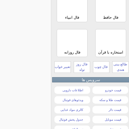
فال حافظ
فال انبیاء
استخاره با قرآن
فال روزانه
طالع بینی
فال روز
فال چوب
تعبیر خواب
هندی
تولد
سرویس ها
قیمت خودرو
اطلاعات دارویی
قیمت طلا و سکه
ویدئوهای فوتبال
قیمت دلار
کالری مواد غذایی
قیمت موبایل
جدول پخش فوتبال