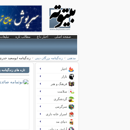
صفحه اصلی
اخبار داغ
مطالب تازه
تبلیغات 
مذهبی
زندگینامه بزرگان دینی
زندگینامه ابوسعید خدری
اخبار
تازه های زندگینامه 
بازار
فرهنگ و هنر
سلامت
گردشگری
سرگرمی
اسرار خانه داری
دنیای مد
آرایش و زیبایی