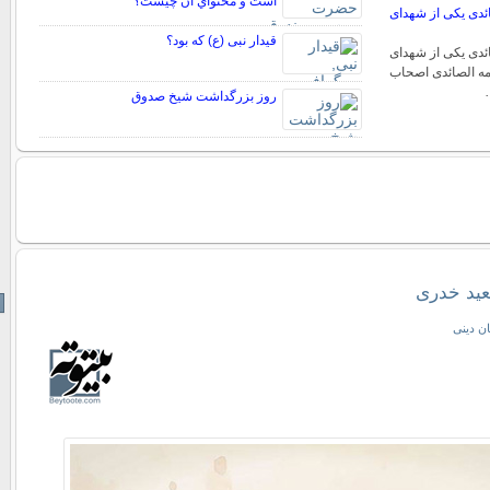
است و محتواي آن چيست؟
ائدی یکی از شهدای
قیدار نبی (ع) که بود؟
ائدی یکی از شهدای
مامه الصائدی اصحاب
…
روز بزرگداشت شيخ صدوق
عید خدری
ان دینی