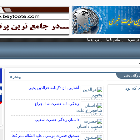
در بیتوته
تماس با ما
درباره ما
بزرگان دینی
بیشتر »
آشنایی با زندگینامه عزالدین یحیی
زندگی نامه حضرت شاه چراغ
داستان زندگی حضرت شعیب
صندوق حضرت موسي ـ عليه السّلام ـ در كجا