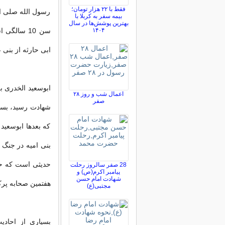
فقط با ۲۲ هزار تومان؛
رسول الله صلی الل
بیمه سفر به کربلا با
بهترین پوشش‌ها در سال
۱۴۰۴
سن 10 سالگ
ابی حارثه از بنی
اعمال شب و روز ۲۸
صفر
شهادت رسید، بسی
که بعدها ابوسعید
28 صفر سالروز رحلت
پیامبر اکرم(ص) و
شهادت امام حسن
هفتمین صحابه پر
مجتبی(ع)
بسیاری از احاد