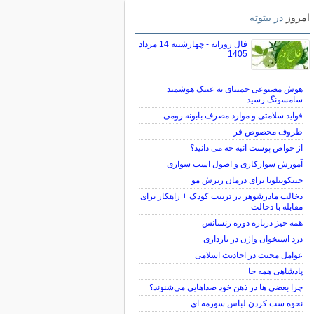
امروز
در بیتوته
فال روزانه - چهارشنبه 14 مرداد
1405
هوش مصنوعی جمینای به عینک هوشمند
سامسونگ رسید
فواید سلامتی و موارد مصرف بابونه رومی
ظروف مخصوص فر
از خواص پوست انبه چه می دانید؟
آموزش سوارکاری و اصول اسب سواری
جینکوبیلوبا برای درمان ریزش مو
دخالت مادرشوهر در تربیت کودک + راهکار برای
مقابله با دخالت
همه چیز درباره دوره رنسانس
درد استخوان واژن در بارداری
عوامل محبت در احادیث اسلامى
پادشاهی همه جا
چرا بعضی ها در ذهن خود صداهایی می‌شنوند؟
نحوه ست کردن لباس سورمه ای