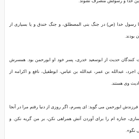
دین خدا و رسولش منصرف نشوند.
با رسول خدا (ص) در جنگ بنی ‌المصطلق، و جنگ خندق و یا بسیاری از
 بودند.
ت كنندگان حديث از ابوسعيد خدری، پسر خود او ابورحمن بود. همسرش
جرد، عبدالله بن عمر، عبدالله بن عباس، ابوطفیل، نافع و اکرامه از
ادیث وی هستند.
فرزندش ابورحمن می گوید: ای پسرم، اگر روزی از دنیا رفتم مرا در آنجا
ازی، جنازه ام را برای آوردن آتش همراهی نکن، بر من گریه نکن. و
ی نگو».