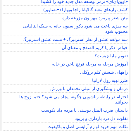
«اوپن‌ای‌آی» ترمز توسعه مدل جدید خود را کشید!
کشف رازهای معبد گالاپاتا راجا ویهارا (+تصاویر)
متن شعر پیرمرد مهربون مزرعه داره
چه چیزی باعث می شود دکوراسیون خانه به سبک ایتالیایی
محبوب شود
سه مولفه عشق از نظر استرنبرگ + تست عشق استرنبرگ
خواص ذکر یا کریم الصفح و معنای آن
تقویم مایا چیست؟
آموزش مرحله به مرحله فرنچ ناخن در خانه
راههای شستن کلم بروکلی
طرز تهیه رول لازانیا
درمان و پیشگیری از تنبلی تخمدان با ورزش
احترام در رابطه زناشویی چگونه ایجاد می شود؟ حتما زوج ها
بخوانند
داستان ضرب المثل دوستی با مردم دانا نكوست
تفاوت دل درد بارداری و پریود
نکات مهم خرید لوازم آرایشی اصل و باکیفیت