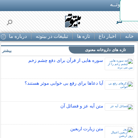
بـیتوتــه
اوره
منو
خانه
اخبار داغ
تازه ها
تبلیغات در بیتوته
درباره ما
ت
تازه های داروخانه معنوی
بیشتر »
سوره هایی از قرآن برای دفع چشم زخم
آیا دعاها برای رفع بی خوابی موثر هستند؟
متن آیه عز و فضائل آن
متن زيارت اربعين