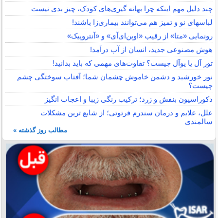
چند دلیل مهم اینکه چرا بهانه گیری‌های کودک، چیز بدی نیست
لباس‎های نو و تمیز هم می‌توانند بیماری‌زا باشند!
رونمایی «متا» از رقیب «اوپن‌ای‌آی» و «آنتروپیک»
هوش مصنوعی جدید، انسان از آب درآمد!
تور آل یا یوآل چیست؟ تفاوت‌های مهمی که باید بدانید!
نور خورشید و دشمن خاموش چشمان شما؛ آفتاب سوختگی چشم
چیست؟
دکوراسیون بنفش و زرد؛ ترکیب رنگی زیبا و اعجاب انگیز
علل، علایم و درمان سندرم فرتوتی؛ از شایع ترین مشکلات
سالمندی
مطالب روز گذشته »