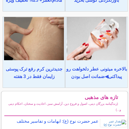
باورنکردنی گوشی بخرید
مادام‌العمر+ 25% تخفیف ویژه
بالاخره میتونی عطر دلخواهت رو
جدیدترین کرم رفع ترک پوستی
پیداکنی◀ضمانت اصل بودن
زایمان فقط در 3 هفته
تازه های مذهبی
(زندگینامه بزرگان دینی، اصول و فروع دین، آرامش سبز، احادیث و سخنان، احکام دینی
و...)
سایر مطالب مذهبی
عمر حضرت نوح (ع): ابهامات و تفاسیر مختلف