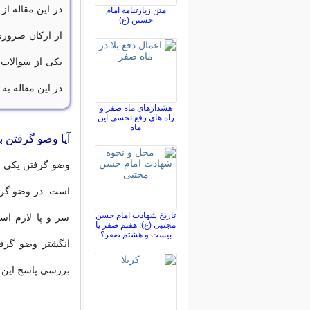
در این مقاله از
متن زیارتنامه امام
حسین (ع)
از ارکان ضروری
یکی از سوالات 
در این مقاله ب
هشدارهای ماه صفر و
راه های رفع نحسی این
ماه
آیا وضو گرفتن 
وضو گرفتن یکی از
است. در وضو گر
تاریخ شهادت امام حسن
سر و پا لازم اس
مجتبی (ع): هفتم صفر یا
بیست و هشتم صفر؟
انگشتر وضو گرفت
بررسی پاسخ این س