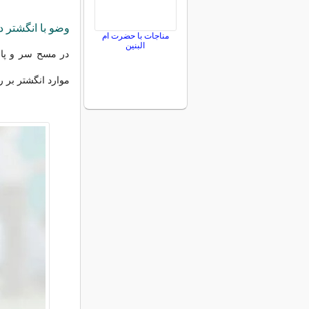
وضو با انگشتر د
مناجات با حضرت ام
البنین
در مسح سر و پا 
موارد انگشتر بر ر