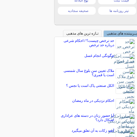
قیمت تبلت
نهج البلاغه
تیتر روزنامه ها
صحیفه سجادیه
پـربیننده های مذهبی
تـازه ترین های مذهبی
حد ترخص چیست؟ / احکام شرعی
درباره حد ترخص
چگونگی انجام غسل
ملاک تعیین سن بلوغ سال شمسی
است یا قمری؟
الکل صنعتی پاک است یا نجس ؟
احکام نزدیکی در ماه رمضان
آیا حضور زنان در دسته های عزاداری
اشکال دارد؟
آنچه زکات به آن تعلق می‎گیرد