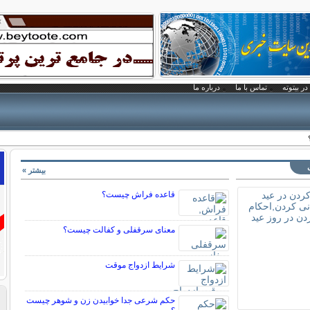
در بیتوته
تماس با ما
درباره ما
بیشتر »
قاعده فراش چیست؟
معنای سرقفلی و کفالت چیست؟
شرایط ازدواج موقت
حکم شرعی جدا خوابیدن زن و شوهر چیست