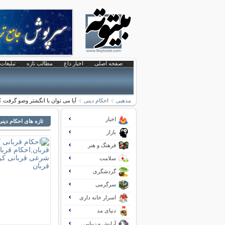
صفحه اصلی
اخبار داغ
مطالب تازه
تبلیغات 
مذهبی
احکام دینی
آیا می توان با انگشتر وضو گرفت ؟
اخبار
تازه های احکام دینی
بازار
فرهنگ و هنر
سلامت
گردشگری
سرگرمی
اسرار خانه داری
دنیای مد
آرایش و زیبایی