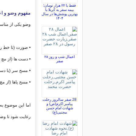
فقط با ۲۲ هزار تومان؛
بیمه سفر به کربلا با
مفهوم وضو و ا
بهترین پوشش‌ها در سال
۱۴۰۴
وضو یکی از مناس
• صورت (تا خط ر
اعمال شب و روز ۲۸
• دست ها (از مچ ت
صفر
• مسح سر (با د
• مسح پاها (از مچ 
28 صفر سالروز رحلت
پیامبر اکرم(ص) و
اما این موضوع به
شهادت امام حسن
مجتبی(ع)
رعایت شود تا وض