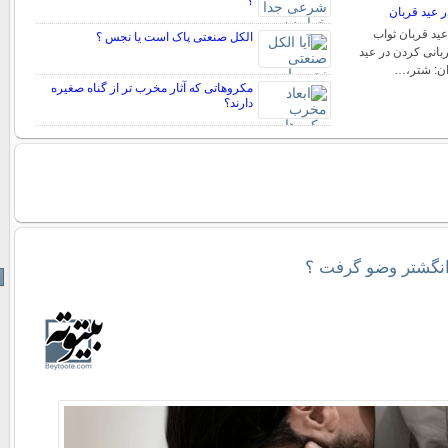
؟
ر عید قربان
عید قربان ثواب
الکل صنعتی پاک است یا نجس ؟
بانی کردن در عید
ان: شتر،…
مکروهاتی که آثار مخرب تر از گناه صغیره
دارند؟
 انگشتر وضو گرفت ؟