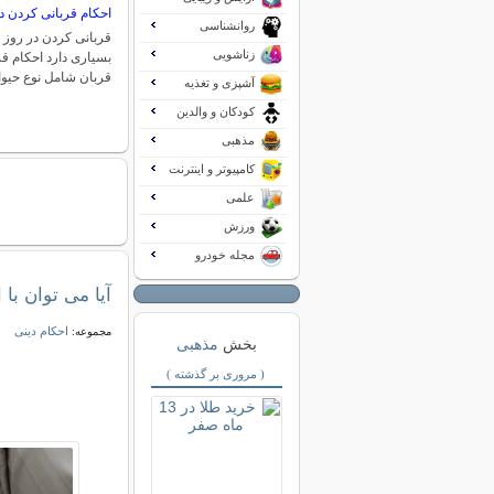
احکام قربانی کردن د
روانشناسی
قربانی کردن در روز 
زناشویی
بسیاری دارد احکام قر
قربان شامل نوع حیو
آشپزی و تغذیه
کودکان و والدین
مذهبی
کامپیوتر و اینترنت
علمی
ورزش
مجله خودرو
آیا می توان با
احکام دینی
مجموعه:
بخش
مذهبی
( مروری بر گذشته )