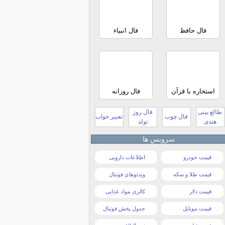
فال حافظ
فال انبیاء
استخاره با قرآن
فال روزانه
طالع بینی
فال روز
فال چوب
تعبیر خواب
هندی
تولد
سرویس ها
قیمت خودرو
اطلاعات دارویی
قیمت طلا و سکه
ویدئوهای فوتبال
قیمت دلار
کالری مواد غذایی
قیمت موبایل
جدول پخش فوتبال