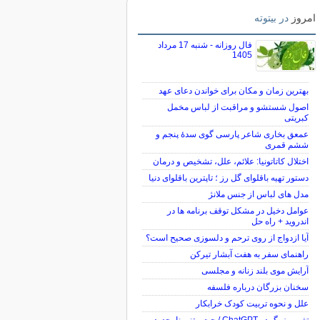
امروز
در بیتوته
فال روزانه - شنبه 17 مرداد
1405
بهترین زمان و مکان برای خواندن دعای عهد
اصول شستشو و مراقبت از لباس مخمل
کبریتی
عمعق بخاری شاعر پارسی گوی سدهٔ پنجم و
ششم قمری
اختلال کاتاتونیا: علائم، علل، تشخیص و درمان
دستور تهیه باقلوای گل رز ؛ تاپترین باقلوای دنیا
مدل های لباس از جنس ملانژ
عوامل دخیل در مشکل توقف برنامه ها در
اندروید + راه حل
آیا ازدواج از روی ترحم و دلسوزی صحیح است؟
راهنمای سفر به هفت آبشار تیرکن
آرایش موی بلند زنانه و مجلسی
سخنان بزرگان درباره فلسفه
علل و نحوه تربیت کودک خرابکار