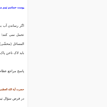
پوست حساسم تیمم می ک
اگر رساندن آب ب
تحمل نمی کنند؛ 
باید لاک ناخن پا
پاسخ مراجع عظام 
حضرت آیة الله العظمی 
در فرض سۆال تیمم