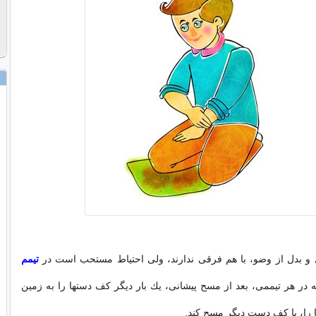
 و بدل از وضو، با هم فرقى ندارند، ولى احتیاط مستحب است در
تیمم
 در هر تیممى، بعد از مسح پیشانى، یك بار دیگر كف دستها را به زمین
 را، با كف دست دیگر مسح كند.