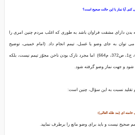
نم. آیا نماز با این حالت صحیح است؟
ه بدن دارای مشقت فراوان باشد به طوری که اغلب مردم چنین امری را
می توان به جای وضو یا غسل، تیمم انجام داد. (امام خمینی، توضیح
المسائل (محشّی)، ج1، ص372، م664) اما مجرد نازک بودن ناخن مجوّز تیمم نیست، بلکه
ک شود و جهت نماز وضو گرفته شود.
تقلید نسبت به این سۆال، چنین است:
خامنه ای (مد ظله العالی):
 صحیح نیست و باید براى وضو مانع را برطرف نمایید.