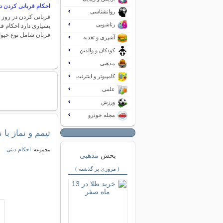
احکام قربانی کردن د
روانشناسی
قربانی کردن در روز 
زناشویی
بسیاری دارد احکام قر
قربان شامل نوع حیو
آشپزی و تغذیه
کودکان و والدین
مذهبی
کامپیوتر و اینترنت
علمی
ورزش
مجله خودرو
تیمم و نماز با 
احکام دینی
مجموعه:
بخش
مذهبی
( مروری بر گذشته )