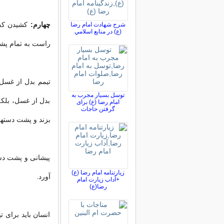
چهارم:
كشیدن كف
شرح شهادت امام رضا
(ع) در منابع اسلامي
راست به تمام پ
تیمم بدل از غسل
توسل بسیار مجرب به
بدل از غسل، بلكه
امام رضا (ع) برای
گرفتن حاجات
بزند و پشت دستها
پیشانى و پشت دسته
زیارتنامه امام رضا (ع)
آورد.
+آداب زیارت امام
رضا(ع)
انسان باید براى ت