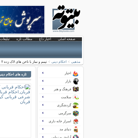
صفحه اصلی
اخبار داغ
مطالب تازه
تبلیغات 
مذهبی
احکام دینی
تیمم و نماز با ناخن های لاک زده !!
اخبار
تازه های احکام دینی
بازار
فرهنگ و هنر
سلامت
گردشگری
سرگرمی
اسرار خانه داری
دنیای مد
آرایش و زیبایی