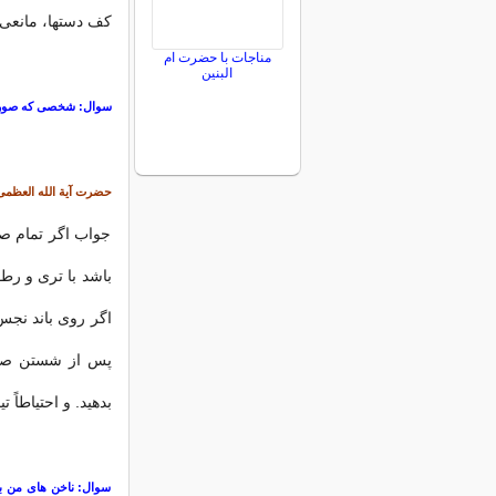
كف دستها، مانعى ب
مناجات با حضرت ام
البنین
سوال: شخصی که صورتش
حضرت آیة الله العظمی
جواب اگر تمام صو
باشد با تری و ر
اگر روی باند نجس
پس از شستن صو
بدهید. و احتیاطاً 
سوال: ناخن های من به 