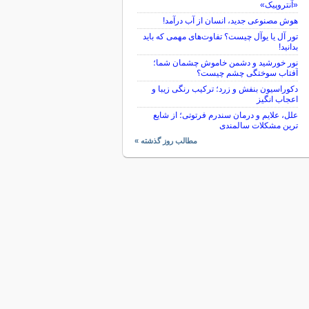
«آنتروپیک»
هوش مصنوعی جدید، انسان از آب درآمد!
تور آل یا یوآل چیست؟ تفاوت‌های مهمی که باید
بدانید!
نور خورشید و دشمن خاموش چشمان شما؛
آفتاب سوختگی چشم چیست؟
دکوراسیون بنفش و زرد؛ ترکیب رنگی زیبا و
اعجاب انگیز
علل، علایم و درمان سندرم فرتوتی؛ از شایع
ترین مشکلات سالمندی
مطالب روز گذشته »