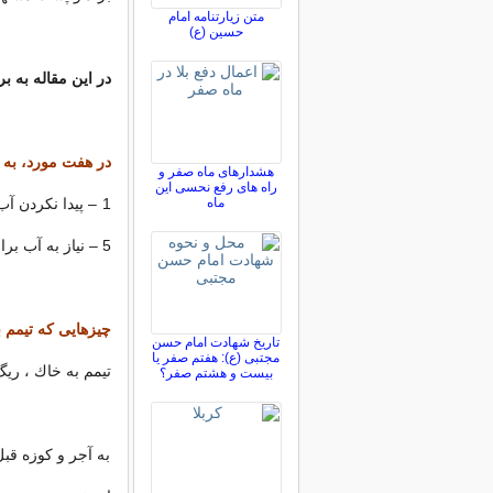
متن زیارتنامه امام
حسین (ع)
در این مقاله به 
در هفت مورد، به 
هشدارهای ماه صفر و
راه های رفع نحسی این
ماه
5 – نیاز به آب براى تطهیر 6 – نداشتن آب مباح 7 – نداشتن وقت براى وضو یا غسل
چیزهایى كه تیمم 
تاریخ شهادت امام حسن
مجتبی (ع): هفتم صفر یا
تیمم به خاك ، ری
بیست و هشتم صفر؟
به آجر و كوزه قب