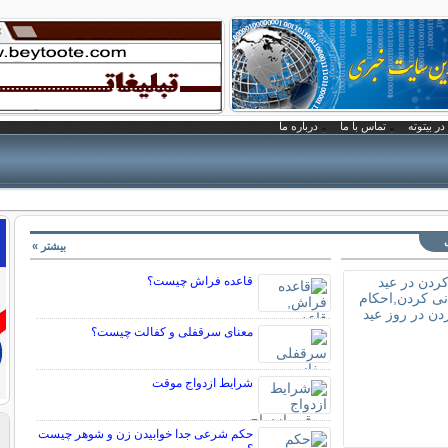
در بیتوته
تماس با ما
درباره ما
بیشتر »
قاعده فراش چیست؟
معنای سرقفلی و کفالت چیست؟
شرایط ازدواج موقت
حکم شرعی جدا خوابیدن زن و شوهر چیست