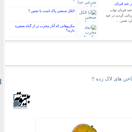
؟
ر عید قربان
عید قربان ثواب
الکل صنعتی پاک است یا نجس ؟
بانی کردن در عید
ان: شتر،…
مکروهاتی که آثار مخرب تر از گناه صغیره
دارند؟
ناخن های لاک زده !!