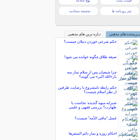
قیمت تبلت
نهج البلاغه
تیتر روزنامه ها
صحیفه سجادیه
پـربیننده های مذهبی
تـازه ترین های مذهبی
حکم شرعی خوردن دنبلان چیست؟
صیغه طلاق چگونه خوانده می شود!
چرا شیعیان پس از سلام نماز سه
بار«الله اکبر» می گویند؟
حکم رابطه نامشروع با رضایت طرفین
از نظر اسلام چیست؟
شیرابه میوه گندیده: نجاست یا
طهارت؟ بررسی فقهی و علمی
غسل "مافی الذّمه" چیست؟
احکام روزه و نماز دائم السفرها