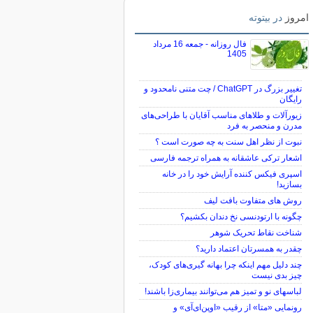
امروز
در بیتوته
فال روزانه - جمعه 16 مرداد
1405
تغییر بزرگ در ChatGPT / چت متنی نامحدود و
رایگان
زیورآلات و طلاهای مناسب آقایان با طراحی‌های
مدرن و منحصر به فرد
نبوت از نظر اهل سنت به چه صورت است ؟
اشعار ترکی عاشقانه به همراه ترجمه فارسی
اسپری فیکس کننده آرایش خود را در خانه
بسازید!
روش های متفاوت بافت لیف
چگونه با ارتودنسی نخ دندان بکشیم؟
شناخت نقاط تحریک شوهر
چقدر به همسرتان اعتماد دارید؟
چند دلیل مهم اینکه چرا بهانه گیری‌های کودک،
چیز بدی نیست
لباس‎های نو و تمیز هم می‌توانند بیماری‌زا باشند!
رونمایی «متا» از رقیب «اوپن‌ای‌آی» و