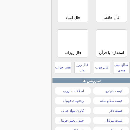
فال حافظ
فال انبیاء
استخاره با قرآن
فال روزانه
طالع بینی
فال روز
فال چوب
تعبیر خواب
هندی
تولد
سرویس ها
قیمت خودرو
اطلاعات دارویی
قیمت طلا و سکه
ویدئوهای فوتبال
قیمت دلار
کالری مواد غذایی
قیمت موبایل
جدول پخش فوتبال