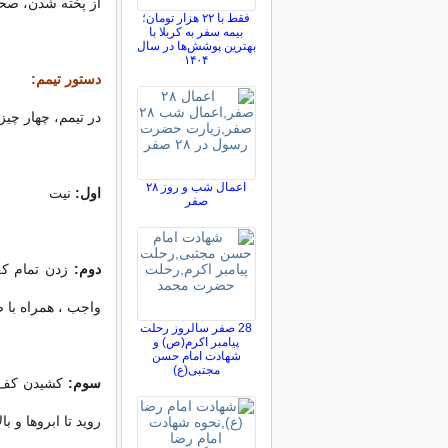
از پخته شدن، صح
فقط با ۲۲ هزار تومان؛
بیمه سفر به کربلا با
بهترین پوشش‌ها در سال
۱۴۰۴
دستور تیمم:
در تیمم، چهار چی
اعمال شب و روز ۲۸
اول:
نیت
صفر
دوم:
زدن تمام كف
واجب ، همراه با 
28 صفر سالروز رحلت
پیامبر اکرم(ص) و
شهادت امام حسن
مجتبی(ع)
سوم:
كشیدن كف ه
روید تا ابروها و ب