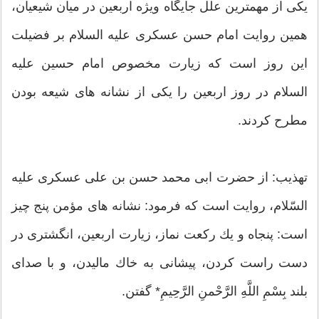
یکی از مهمترین علل جایگاه ویژه اربعین در میان شیعیان،
همین روایت امام حسن عسکری علیه السلام بر فضیلت
این روز است که زیارت مخصوص امام حسین علیه
السلام در روز اربعین را یکی از نشانه های شیعه بودن
مطرح کردند.
تهذیب: از حضرت ابى محمد حسن بن على عسكرى علیه
السّلام، روایت است كه فرمود: نشانه‏ هاى مؤمن پنج چیز
است: پنجاه و یك ركعت نماز، زیارت اربعین، انگشترى در
دست راست كردن، پیشانى به خاك مالیدن، و با صداى
بلند بِسْمِ اللَّهِ الرَّحْمنِ الرَّحِیمِ* گفتن.