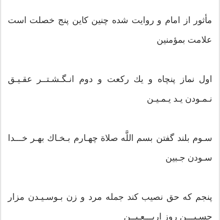
مأثور از امام و روایت شده چنین‏ كاین پنج خصلت است
علامت بمؤمنین‏
اول نماز پنچاه و یك ركعت و دوم‏ انـگـشـتــر عقـیـق
نـمـودن یـد یـمـیـن‏
سـوم بلند گفتن بسم‏ اللَّه‏ صلاة چهـارم بـخـاك بهـر خـــدا
سـودن جـبین‏
پنجم كه حق نصیب كند جمله مرد و زن‏ بـوسـیـدن مزار
حسـیـــن روز اربـــعـیــن‏