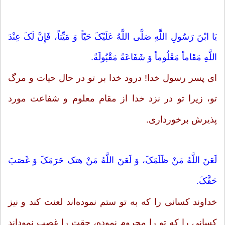
یَا ابْنَ رَسُولِ اللَّهِ صَلَّى اللَّهُ عَلَیْکَ حَیّاً وَ مَیِّتاً، فَإِنَّ لَکَ عِنْدَ
اللَّهِ مَقَاماً مَعْلُوماً وَ شَفَاعَةً مَقْبُولَةً.
اى پسر رسول خدا! درود خدا بر تو در حال حیات و مرگ
تو، زیرا تو در نزد خدا از مقام معلوم و شفاعت مورد
پذیرش برخوردارى.
لَعَنَ اللَّهُ مَنْ ظَلَمَکَ، وَ لَعَنَ اللَّهُ مَنْ هتک حَرَمَکَ وَ غَصَبَ
حَقَّکَ.
خداوند کسانى را که به تو ستم نموده‌اند لعنت کند و نیز
کسانى را که تو را محروم نموده، حقت را غصب نموداند