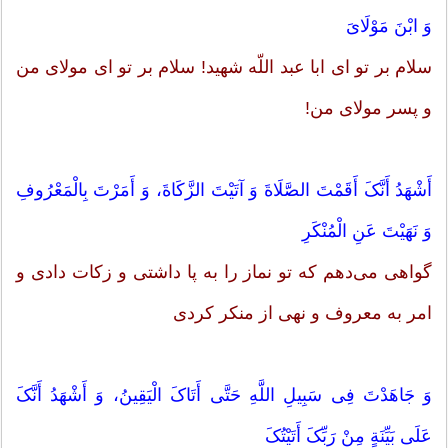
وَ ابْنَ مَوْلَایَ
سلام بر تو اى ابا عبد اللّه شهید! سلام بر تو اى مولاى من
و پسر مولاى من!
أَشْهَدُ أَنَّکَ أَقَمْتَ الصَّلَاةَ وَ آتَیْتَ الزَّکَاةَ، وَ أَمَرْتَ بِالْمَعْرُوفِ
وَ نَهَیْتَ عَنِ الْمُنْکَرِ
گواهى مى‌دهم که تو نماز را به پا داشتى و زکات دادى و
امر به معروف و نهى از منکر کردى
وَ جَاهَدْتَ فِی سَبِیلِ اللَّهِ حَتَّى أَتَاکَ الْیَقِینُ، وَ أَشْهَدُ أَنَّکَ
عَلَى بَیِّنَةٍ مِنْ رَبِّکَ أَتَیْتُکَ