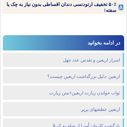
۵۰٪ تخفیف ارتودنسی دندان اقساطی بدون نیاز به چک یا
سفته!
در ادامه بخوانید
اسرار اربعین و تقدس عدد چهل
اربعین -دلیل بزرگداشت اربعین چیست‌؟
ثواب خواندن زیارت اربعین+متن زیارت
اربعین عطش‏های پرپر
بازگشت كاروان اُسرا از شام به کربلا