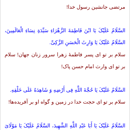
مرتضى جانشین رسول خدا!
السَّلَامُ عَلَیْکَ یَا ابْنَ فَاطِمَةَ الزَّهْرَاءِ سَیِّدَةِ نِسَاءِ الْعَالَمِینَ،
السَّلَامُ عَلَیْکَ یَا وَارِثَ الْحَسَنِ الزَّکِیِّ.
سلام بر تو اى پسر فاطمۀ زهرا سرور زنان جهان! سلام
بر تو اى وارث امام حسن پاک!
السَّلَامُ عَلَیْکَ یَا حُجَّةَ اللَّهِ فِی أَرْضِهِ وَ شَاهِدَهُ عَلَى خَلْقِهِ.
سلام بر تو اى حجت خدا در زمین و گواه او بر آفریده‌ها!
السَّلَامُ عَلَیْکَ یَا أَبَا عَبْدِ اللَّهِ الشَّهِیدَ، السَّلَامُ عَلَیْکَ یَا مَوْلَایَ