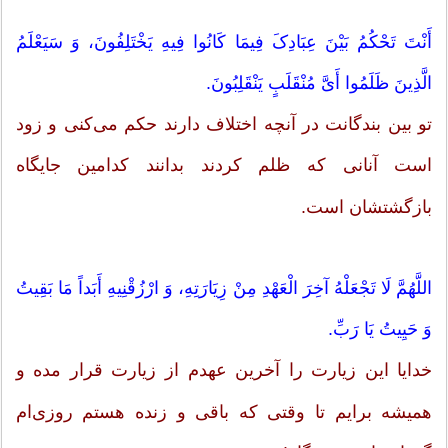
أَنْتَ تَحْکُمُ بَیْنَ عِبَادِکَ فِیمَا کَانُوا فِیهِ یَخْتَلِفُونَ، وَ سَیَعْلَمُ
الَّذِینَ ظَلَمُوا أَیَّ مُنْقَلَبٍ یَنْقَلِبُونَ.
تو بین بندگانت در آنچه اختلاف دارند حکم مى‌کنى و زود
است آنانى که ظلم کردند بدانند کدامین جایگاه
بازگشتشان است.
اللَّهُمَّ لَا تَجْعَلْهُ آخِرَ الْعَهْدِ مِنْ زِیَارَتِهِ، وَ ارْزُقْنِیهِ أَبَداً مَا بَقِیتُ
وَ حَیِیتُ یَا رَبِّ.
خدایا این زیارت را آخرین عهدم از زیارت قرار مده و
همیشه برایم تا وقتى که باقى و زنده هستم روزى‌ام