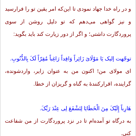
و در راه خدا جهاد نمودى تا این‌که امر یقین تو را فرارسید
و نیز گواهى مى‌دهم که تو دلیل روشن از سوى
پروردگارت داشتى؛ و اگر از دور زیارت کند باید بگوید:
توجّهت إلیک یَا مَوْلَایَ زَائِراً وَافِداً رَاغِباً مُقِرّاً لَکَ بِالذُّنُوبِ.
اى مولاى من! اکنون من به عنوان زایر، واردشونده،
گراینده، اقرارکنندۀ به گناه و گریزان از خطا.
هَارِباً إِلَیْکَ مِنَ الْخَطَایَا لِتَشْفَعَ لِی عِنْدَ رَبِّکَ.
به درگاه تو آمده‌ام تا در نزد پروردگارت از من شفاعت
کنى.