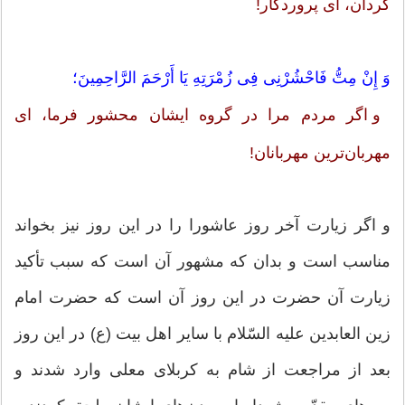
گردان، اى پروردگار!
وَ إِنْ مِتُّ فَاحْشُرْنِی فِی زُمْرَتِهِ یَا أَرْحَمَ الرَّاحِمِینَ؛
و اگر مردم مرا در گروه ایشان محشور فرما، اى
مهربان‌ترین مهربانان!
و اگر زیارت آخر روز عاشورا را در این روز نیز بخواند
مناسب است و بدان که مشهور آن است که سبب تأکید
زیارت آن حضرت در این روز آن است که حضرت امام
زین العابدین علیه السّلام با سایر اهل بیت (ع) در این روز
بعد از مراجعت از شام به کربلاى معلى وارد شدند و