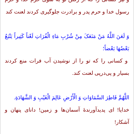
رسول خدا و حرم پدر و برادرت جلوگیرى کردند لعنت کند
وَ لَعَنَ اللَّهُ مَنْ مَنَعَکَ مِنْ شُرْبِ مَاءِ الْفُرَاتِ لَعْناً کَثِیراً یَتْبَعُ
بَعْضُهَا بَعْضاً؛
و کسانى را که تو را از نوشیدن آب فرات منع کردند
بسیار و پى‌درپى لعنت کند.
اللَّهُمَّ فَاطِرَ السَّمَاوَاتِ وَ الْأَرْضِ عَالِمَ الْغَیْبِ وَ الشَّهَادَةِ.
خدایا! اى پدیدآورندۀ آسمان‌ها و زمین! داناى پنهان و
آشکار!