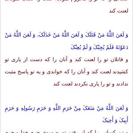
لعنت کند
وَ لَعَنَ اللَّهُ مَنْ قَتَلَکَ وَ لَعَنَ اللَّهُ مَنْ خَذَلَکَ، وَ لَعَنَ اللَّهُ مَنْ
دَعَوْتَهُ فَلَمْ یُجِبْکَ وَ لَمْ یُعِنْکَ
و قاتلان تو را لعنت کند و آنان را که دست از یارى تو
کشیدند لعنت کند و آنان را که خواندى و به تو پاسخ مثبت
ندادند و تو را یارى نکردند لعنت کند
وَ لَعَنَ اللَّهُ مَنْ مَنَعَکَ مِنْ حَرَمِ اللَّهِ وَ حَرَمِ رَسُولِهِ وَ حَرَمِ
أَبِیکَ وَ أَخِیکَ
و نیز کسانى را که از رفتن تو به سوى حرم خدا و حرم