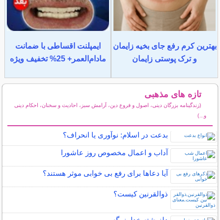
بهترین کرم رفع جای بخیه زایمان
ایمپلنت اقساطی با ضمانت
و ترک پوستی زایمان
مادام‌العمر+ 25% تخفیف ویژه
تازه های مذهبی
(زندگینامه بزرگان دینی، اصول و فروع دین، آرامش سبز، احادیث و سخنان، احکام دینی
و...)
سایر مطالب مذهبی
بدعت در اسلام: نوآوری یا انحراف؟
آداب و اعمال مخصوص روز عاشورا
آیا دعاها برای رفع بی خوابی موثر هستند؟
ذوالقرنین کیست؟
دلنوشته خدا بزرگه