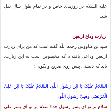
علیه السلام در روزهای خاص و در تمام طول سال نقل
شد.
زیارت وداع اربعین
سید بن طاووس رحمه اللّه گفته است که من براى زیارت
اربعین وداعى یافته‌ام که مخصوص است به این زیارت.
باید که بایستى پیش روى ضریح و بگویى:
السَّلَامُ عَلَیْکَ یَا ابْنَ رَسُولِ اللَّهِ، السَّلَامُ عَلَیْکَ یَا ابْنَ عَلِیٍّ
الْمُرْتَضَى وَصِیِّ رَسُولِ اللَّهِ.
سلام بر تو اى پسر رسول خدا! سلام بر تو اى پسر على