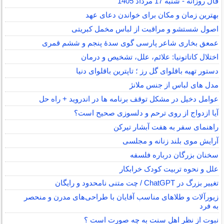
فال روزانه - شنبه 17 مرداد 1405
بهترین زمان و مکان برای خواندن دعای عهد
اصول شستشو و مراقبت از لباس مخمل کبریتی
عمعق بخاری شاعر پارسی گوی سدهٔ پنجم و ششم قمری
اختلال کاتاتونیا: علائم، علل، تشخیص و درمان
دستور تهیه باقلوای گل رز ؛ تاپترین باقلوای دنیا
مدل های لباس از جنس ملانژ
عوامل دخیل در مشکل توقف برنامه ها در اندروید + راه حل
آیا ازدواج از روی ترحم و دلسوزی صحیح است؟
راهنمای سفر به هفت آبشار تیرکن
آرایش موی بلند زنانه و مجلسی
سخنان بزرگان درباره فلسفه
علل و نحوه تربیت کودک خرابکار
تغییر بزرگ در ChatGPT / چت متنی نامحدود و رایگان
زیورآلات و طلاهای مناسب آقایان با طراحی‌های مدرن و منحصر
به فرد
نبوت از نظر اهل سنت به چه صورت است ؟