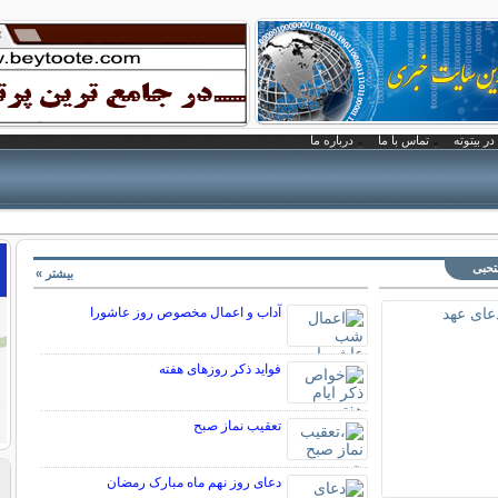
در بیتوته
تماس با ما
درباره ما
تحبی
بیشتر »
آداب و اعمال مخصوص روز عاشورا
فواید ذکر روزهای هفته
تعقیب نماز صبح
دعای روز نهم ماه مبارک رمضان