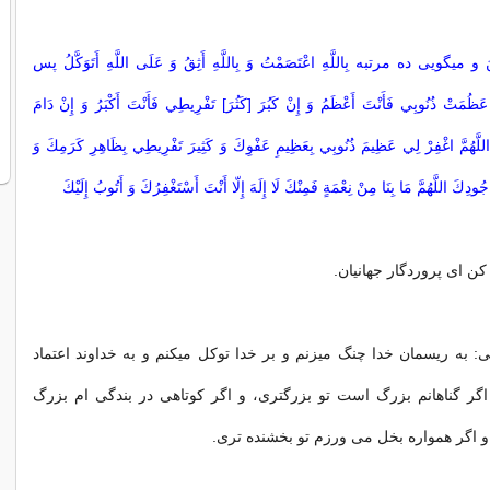
ينَ و میگويى ده مرتبه بِاللَّهِ اعْتَصَمْتُ وَ بِاللَّهِ أَثِقُ وَ عَلَى اللَّهِ أَتَوَكَّلُ پس
ظُمَتْ ذُنُوبِي فَأَنْتَ أَعْظَمُ وَ إِنْ كَبُرَ [كَثُرَ] تَفْرِيطِي فَأَنْتَ أَكْبَرُ وَ إِنْ دَامَ
 اللَّهُمَّ اغْفِرْ لِي عَظِيمَ ذُنُوبِي بِعَظِيمِ عَفْوِكَ وَ كَثِيرَ تَفْرِيطِي بِظَاهِرِ كَرَمِكَ وَ
دِكَ اللَّهُمَّ مَا بِنَا مِنْ نِعْمَةٍ فَمِنْكَ لَا إِلَهَ إِلّا أَنْتَ أَسْتَغْفِرُكَ وَ أَتُوبُ إِلَيْكَ
ن اى پروردگار جهانيان.
ى: به ريسمان خدا چنگ میزنم و بر خدا توكل میكنم و به خداوند اعتماد
ا اگر گناهانم بزرگ است تو بزرگترى، و اگر كوتاهى در بندگی ام بزرگ
 اگر همواره بخل می ورزم تو بخشنده ترى.