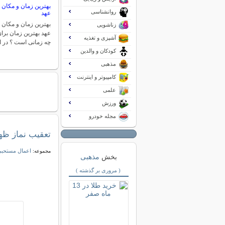
بهترین زمان و مکان 
روانشناسی
عهد
بهترین زمان و مکان 
زناشویی
عهد بهترین زمان برا
آشپزی و تغذیه
چه زمانی است ؟ در 
کودکان و والدین
مذهبی
کامپیوتر و اینترنت
علمی
ورزش
مجله خودرو
تعقیب نماز ظه
اعمال مستحب
مجموعه:
بخش
مذهبی
( مروری بر گذشته )