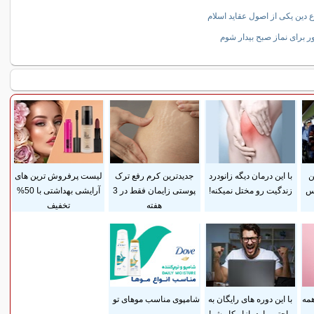
 دین یکی از اصول عقاید اسلام
 برای نماز صبح بیدار شوم
ن
با این درمان دیگه زانودرد
جدیدترین کرم رفع ترک
لیست پرفروش ترین های
وس
زندگیت رو مختل نمیکنه!
پوستی زایمان فقط در 3
آرایشی بهداشتی با 50%
هفته
تخفیف
همه
با این دوره های رایگان به
شامپوی مناسب موهای تو
راحتی وارد بازار کار شو!