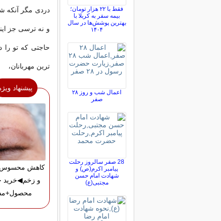
فقط با ۲۲ هزار تومان؛
دردى مگر آنكه شف
بیمه سفر به کربلا با
بهترین پوشش‌ها در سال
و نه ترسى جز اينك
۱۴۰۴
حاجتى كه تو را 
ترين مهربانان،
پیشنهاد ویژه
اعمال شب و روز ۲۸
صفر
28 صفر سالروز رحلت
کاهش محسوس ج
پیامبر اکرم(ص) و
شهادت امام حسن
و زخم◀خرید ج
مجتبی(ع)
محصول+مش