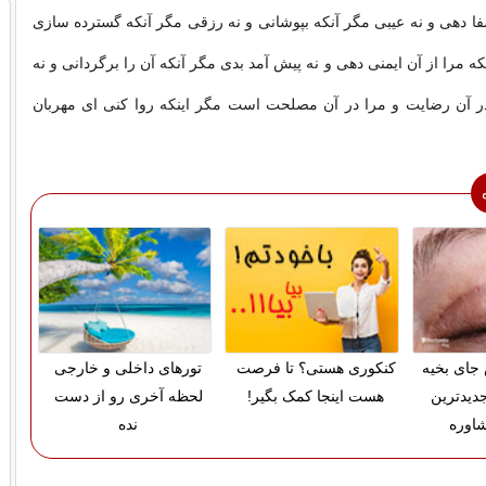
ا دهی و نه عيبى مگر آنكه بپوشانى و نه رزقى مگر آنكه گسترده سازى
ه مرا از آن ايمنى دهى و نه پيش آمد بدى مگر آنكه آن را برگردانی و نه
در آن رضايت و مرا در آن مصلحت است مگر اينكه روا كنى اى مهربان
ای بخیه
کنکوری هستی؟ تا فرصت
تورهای داخلی و خارجی
دیدترین
هست اینجا کمک بگیر!
لحظه آخری رو از دست
اوره
نده