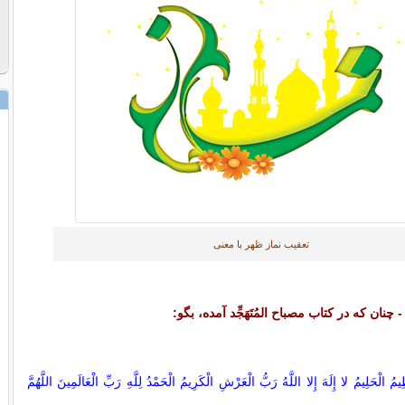
تعقیب نماز ظهر با معنی
 چنان كه در كتاب مصباح المُتَهَجِّد آمده، بگو:
َظِيمُ الْحَلِيمُ لا إِلَهَ إِلا اللَّهُ رَبُّ الْعَرْشِ الْكَرِيمُ الْحَمْدُ لِلَّهِ رَبِّ الْعَالَمِينَ اللَّهُمَّ