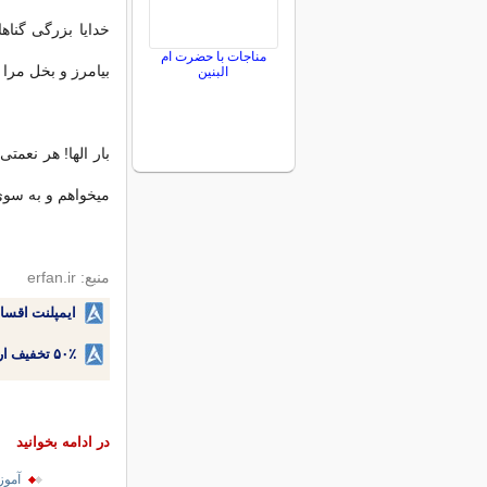
خدايا بزرگى گناه
مناجات با حضرت ام
بيامرز و بخل مرا
البنین
بار الها! هر نع
میخواهم و به سوى
منبع: erfan.ir
ایمپلنت اقسا
۵۰٪ تخفیف ارتودنسی دندان اقساطی بدون نیاز به چک یا سفته!
در ادامه بخوانید
آموز