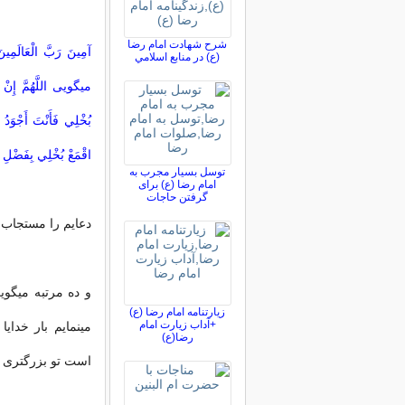
شرح شهادت امام رضا
آمِينَ رَبَّ الْعَالَمِ
(ع) در منابع اسلامي
میگويى اللَّهُمَّ إِنْ عَ
بُخْلِي فَأَنْتَ أَجْوَدُ
اقْمَعْ بُخْلِي بِفَضْلِ جُو
توسل بسیار مجرب به
امام رضا (ع) برای
گرفتن حاجات
دعايم را مستجاب ك
و ده مرتبه میگوي
زیارتنامه امام رضا (ع)
+آداب زیارت امام
مینمايم بار خداي
رضا(ع)
است تو بزرگتری و