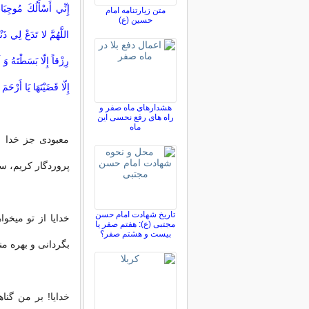
إِنِّي أَسْأَلُكَ مُوجِبَا
متن زیارتنامه امام
حسین (ع)
اللَّهُمَّ لا تَدَعْ لِي ذَنْب
رِزْقاً إِلّا بَسَطْتَهُ وَ 
إِلّا قَضَيْتَهَا يَا أَرْحَمَ
هشدارهای ماه صفر و
راه های رفع نحسی این
ماه
معبودى جز خدا ن
پروردگار كريم، ست
تاریخ شهادت امام حسن
خدايا از تو میخ
مجتبی (ع): هفتم صفر یا
بیست و هشتم صفر؟
بگردانى و بهره من
خدايا! بر من گنا