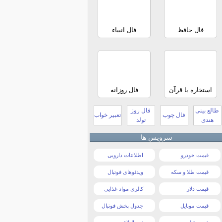
فال حافظ
فال انبیاء
استخاره با قرآن
فال روزانه
طالع بینی
فال روز
فال چوب
تعبیر خواب
هندی
تولد
سرویس ها
قیمت خودرو
اطلاعات دارویی
قیمت طلا و سکه
ویدئوهای فوتبال
قیمت دلار
کالری مواد غذایی
قیمت موبایل
جدول پخش فوتبال