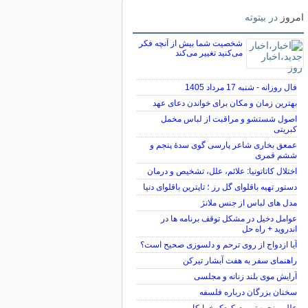
امروز
در بیتوته
شخصیت شما بیش از آنچه فکر
می‌کنید تغییر می‌کند
فال روزانه - شنبه 17 مرداد 1405
بهترین زمان و مکان برای خواندن دعای عهد
اصول شستشو و مراقبت از لباس مخمل
کبریتی
عمعق بخاری شاعر پارسی گوی سدهٔ پنجم و
ششم قمری
اختلال کاتاتونیا: علائم، علل، تشخیص و درمان
دستور تهیه باقلوای گل رز ؛ تاپترین باقلوای دنیا
مدل های لباس از جنس ملانژ
عوامل دخیل در مشکل توقف برنامه ها در
اندروید + راه حل
آیا ازدواج از روی ترحم و دلسوزی صحیح است؟
راهنمای سفر به هفت آبشار تیرکن
آرایش موی بلند زنانه و مجلسی
سخنان بزرگان درباره فلسفه