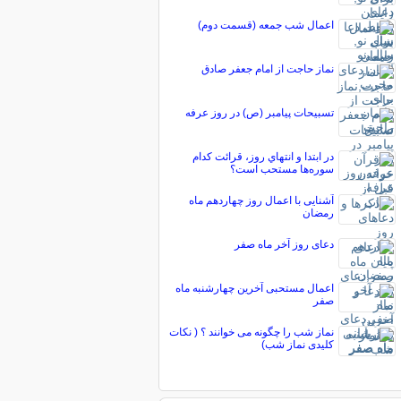
اعمال شب جمعه (قسمت دوم)
نماز حاجت از امام جعفر صادق
تسبیحات پیامبر (ص) در روز عرفه
در ابتدا و انتهاي روز، قرائت كدام
سوره‌ها مستحب است؟
آشنایی با اعمال روز چهاردهم ماه
رمضان
دعای روز آخر ماه صفر
اعمال مستحبی آخرین چهارشنبه ماه
صفر
نماز شب را چگونه می خوانند ؟ ( نکات
کلیدی نماز شب)