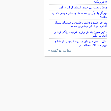
«آنتروپیک»
هوش مصنوعی جدید، انسان از آب درآمد!
تور آل یا یوآل چیست؟ تفاوت‌های مهمی که باید
بدانید!
نور خورشید و دشمن خاموش چشمان شما؛
آفتاب سوختگی چشم چیست؟
دکوراسیون بنفش و زرد؛ ترکیب رنگی زیبا و
اعجاب انگیز
علل، علایم و درمان سندرم فرتوتی؛ از شایع
ترین مشکلات سالمندی
مطالب روز گذشته »