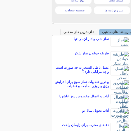
قیمت تبلت
نهج البلاغه
تیتر روزنامه ها
صحیفه سجادیه
پـربیننده های مذهبی
تـازه ترین های مذهبی
نماز شب و آثار آن در دنیا
طریقه خواندن نماز شکر
غسل باطل السحر به چه صورت است
و چه مزایایی دارد ؟
بهترین تعقیبات نماز صبح برای افزایش
رزق و روزی، حاجت و فضیلت
آداب و اعمال مخصوص روز عاشورا
آداب تحویل سال نو
دعاهای مجرب برای زایمان راحت