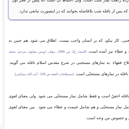
ازده رکعت نماز شب است، ولی احتیاط آن است که پیش از فجر اوّل
 که پس از نافله شب بلافاصله بخوانند که در اینصورت مانعی ندارد.
حبی، كار نیكو، كه بر انسان واجب نیست. اطلاق می شود. هم چنین به
 و عطاء نیز آمده است.
[المنجد ج2، ص 1986، مولف: لویس معلوف مترجم: محمّد
ح فقهاء: به نمازهای مستحبی در شرع مقدس اسلام نافله می گویند.
نافله در نمازهای مستحبّی است.
[مصطلحات الفقه ص 528 ؛ آیت‌ الله مشكینی]
افله اخصّ است و فقط شامل نماز مستحبّی می شود. ولی معنای لغوی
مل نماز مستحبّی و هم شامل غنیمت و عطاء می شود. بین معنای لغوی
 و خصوص من وجه است.