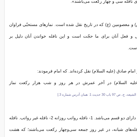
ای نافله سی و چهار ركعت می‌باشند».
ص) و معصومین (ع) كه در تاریخ نقل شده است. نمازهای مستحبّی فراوان
ل و فعل آنان برای ما حجّت است و این نافله خواندن آنان دلیل بر
است.
ام صادق (علیه السلام) نقل كرده‌اند. كه امام فرمودند:
یه السلام) در آخر عمرش در هر روز و شب هزار ركعت نماز
ص 97 باب 30 حدیث 1: همان آدرس شماره 3.]
نافله در باب صلاة دارای دو قسم می‌باشد. 1- نافله رواتب روزانه 2- نافله غیر رواتب. نافله
افله‌های شبانه، در غیر روز جمعه سی‌وچهار ركعت می‌باشند؛ كه هشت