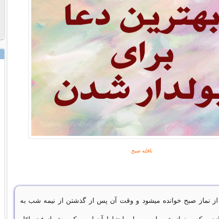
نافله صبح
ز نماز صبح خوانده ميشود و وقت آن پس از گذشتن از نیمه شب به