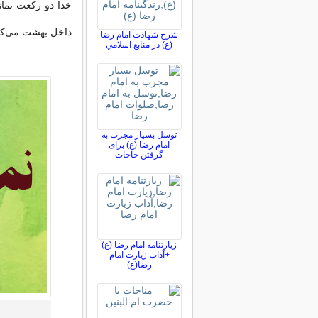
خدا دو ركعت نماز
داخل بهشت می‌كن
شرح شهادت امام رضا
(ع) در منابع اسلامي
توسل بسیار مجرب به
امام رضا (ع) برای
گرفتن حاجات
زیارتنامه امام رضا (ع)
+آداب زیارت امام
رضا(ع)