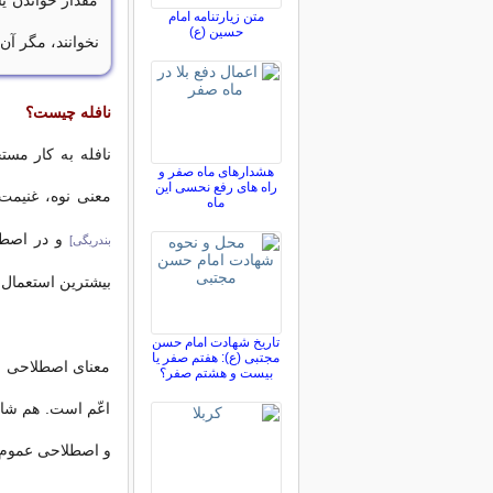
مقدار خواندن ی
متن زیارتنامه امام
حسین (ع)
نخوانند، مگر آن
نافله چیست؟
نافله به كار مست
هشدارهای ماه صفر و
راه های رفع نحسی این
معنی نوه، غنیمت
ماه
و در اصطلا
بندریگی]
بیشترین استعمال 
تاریخ شهادت امام حسن
مجتبی (ع): هفتم صفر یا
معنای اصطلاحی ن
بیست و هشتم صفر؟
اعّم است. هم شا
و اصطلاحی عموم