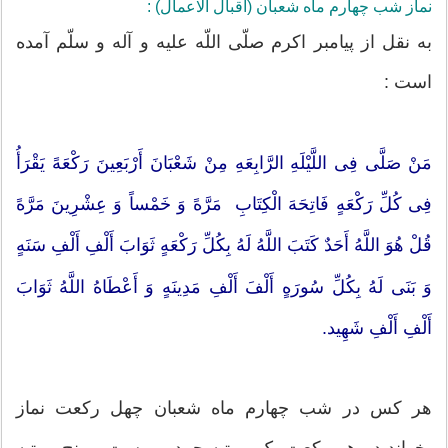
نماز شب چهارم ماه شعبان (اقبال الاعمال) :
به نقل از پیامبر اکرم صلّى اللّه علیه و آله و سلّم آمده
است :
مَنْ صَلَّى فِی اللَّیْلَهِ الرَّابِعَهِ مِنْ شَعْبَانَ أَرْبَعِینَ رَکْعَهً یَقْرَأُ
فِی کُلِّ رَکْعَهٍ فَاتِحَهَ الْکِتَابِ مَرَّهً وَ خَمْساً وَ عِشْرِینَ مَرَّهً
قُلْ هُوَ اللَّهُ أَحَدٌ کَتَبَ اللَّهُ لَهُ بِکُلِّ رَکْعَهٍ ثَوَابَ أَلْفِ أَلْفِ سَنَهٍ
وَ بَنَى لَهُ بِکُلِّ سُورَهٍ أَلْفَ أَلْفِ مَدِینَهٍ وَ أَعْطَاهُ اللَّهُ ثَوَابَ
أَلْفِ أَلْفِ شَهِید.
هر کس در شب چهارم ماه شعبان چهل رکعت نماز