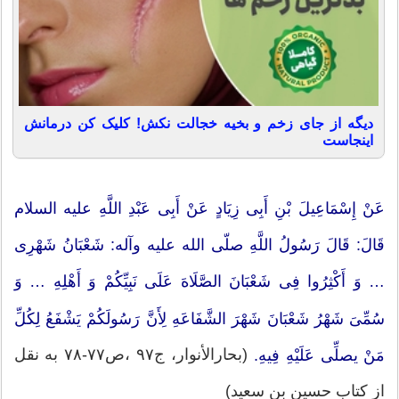
دیگه از جای زخم و بخیه خجالت نکش! کلیک کن درمانش
اینجاست
عَنْ إِسْمَاعِیلَ بْنِ أَبِی زِیَادٍ عَنْ أَبِی عَبْدِ اللَّهِ علیه السلام
قَالَ: قَالَ رَسُولُ اللَّهِ صلّی الله علیه وآله: شَعْبَانُ شَهْرِی
… وَ أَکْثِرُوا فِی شَعْبَانَ الصَّلَاهَ عَلَى نَبِیِّکُمْ وَ أَهْلِهِ … وَ
سُمِّیَ شَهْرُ شَعْبَانَ شَهْرَ الشَّفَاعَهِ لِأَنَّ رَسُولَکُمْ یَشْفَعُ لِکُلِّ
(بحارالأنوار، ج۹۷ ،ص۷۷-۷۸ به نقل
مَنْ یصلِّی عَلَیْهِ فِیهِ.
از کتاب حسین بن سعید)