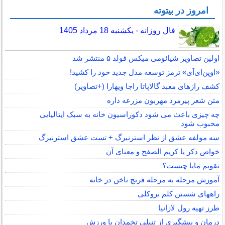
امروز در بیتوته
فال روزانه - یکشنبه 18 مرداد 1405
اولین تصاویر شیائومی میکس فولد ۵ منتشر شد
«اوپن‌ای‌آی» ترمز توسعه مدل جدید خود را کشید!
کشف رازهای معبد گالاپاتا راجا ویهارا (+تصاویر)
متن شعر پیرمرد مهربون مزرعه داره
چه چیزی باعث می شود دکوراسیون خانه به سبک ایتالیایی
محبوب شود
سه مولفه عشق از نظر استرنبرگ + تست عشق استرنبرگ
خواص ذکر یا کریم الصفح و معنای آن
تقویم مایا چیست؟
آموزش مرحله به مرحله فرنچ ناخن در خانه
راههای شستن کلم بروکلی
طرز تهیه رول لازانیا
درمان و پیشگیری از تنبلی تخمدان با ورزش