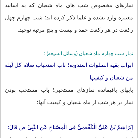
نمازهاى مخصوص شب های ماه شعبان که به اسانید
معتبره وارد نشده و علما ذکر کرده اند؛ شب چهارم چهل
رکعت در هر رکعت حمد و بیست و پنج مرتبه توحید.
نماز شب چهارم ماه شعبان (وسائل الشیعه) :
ابواب بقیه الصلوات المندوبه؛ باب استحباب صلاه کل لَیله
من شعبان و کیفیتها
بابهای باقیمانده نمازهای مستحبی؛ باب مستحب بودن
نماز در هر شب از ماه شعبان و کیفیت آنها؛
إِبْرَاهِیمُ بْنُ عَلِیٍّ الْکَفْعَمِیُّ فِی الْمِصْبَاحِ عَنِ النَّبِیِّ ص قَالَ: