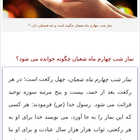
نماز شب چهارم ماه شعبان چگونه است و چه فضیلتی دارد ؟
نماز شب چهارم ماه شعبان چگونه خوانده می شود؟
، چهل ركعت است؛ در هر
نماز شب چهارم ماه شعبان
ركعت بعد از حمد، بيست و پنج مرتبه سوره توحيد
قرائت مى شود. رسول خدا (ص) فرمودند: هر كسى
كه اين نماز را به جا آورد، مى نويسد خدا براى او به
هر ركعتى، ثواب هزار هزار سال عبادت و براى او بنا