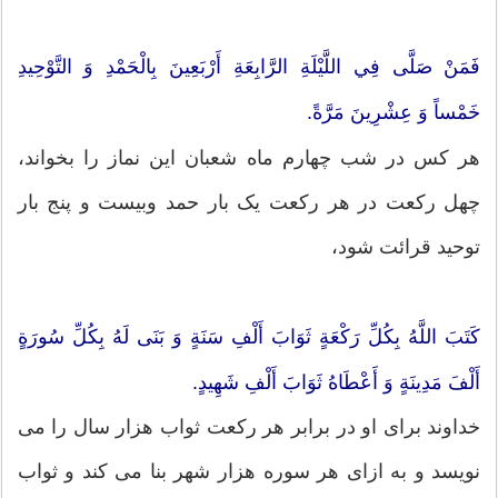
فَمَنْ صَلَّى فِي اللَّيْلَةِ الرَّابِعَةِ أَرْبَعِينَ بِالْحَمْدِ وَ التَّوْحِيدِ
خَمْساً وَ عِشْرِينَ مَرَّةً.
هر کس در شب چهارم ماه شعبان این نماز را بخواند،
چهل رکعت در هر رکعت یک بار حمد وبیست و پنج بار
توحید قرائت شود،
كَتَبَ اللَّهُ بِكُلِّ رَكْعَةٍ ثَوَابَ أَلْفِ سَنَةٍ وَ بَنَى لَهُ بِكُلِّ سُورَةٍ
أَلْفَ مَدِينَةٍ وَ أَعْطَاهُ ثَوَابَ أَلْفِ شَهِيدٍ.
خداوند برای او در برابر هر رکعت ثواب هزار سال را می
نویسد و به ازای هر سوره هزار شهر بنا می کند و ثواب