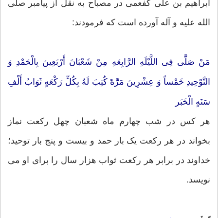
ابراهیم بن علی کفعمی در مصباح به نقل از پیامبر صلی
الله علیه و آله آورده است که فرمودند:
مَنْ صَلَّى فِی اللَّیْلَهِ الرَّابِعَهِ مِنْ شَعْبَانَ أَرْبَعِینَ بِالْحَمْدِ وَ
التَّوْحِیدِ خَمْساً وَ عِشْرِینَ مَرَّهً کُتِبَ لَهُ بِکُلِّ رَکْعَهٍ ثَوَابُ أَلْفِ
سَنَهٍ الْخَبَر
هر کس در شب چهارم ماه شعبان چهل رکعت نماز
بخواند در هر رکعت یک بار حمد و بیست و پنج بار توحید؛
خداوند در برابر هر رکعت ثواب هزار سال را براى او می
نویسد.