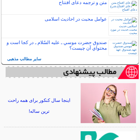
متن و ترجمه دعای افتتاح
عوامل محبت در احادیث اسلامى
صندوق حضرت موسي ـ عليه السّلام ـ در كجا است و
محتواي آن چيست؟
سایر مطالب مذهبی
اینجا سال کنکور برای همه راحت
ترین ساله!