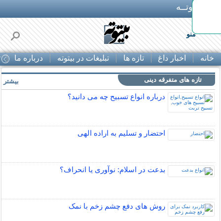
بـیتوتــه
ایمپلنت اقساطی با ضمانت مادام‌العمر+ 25%
منو
خانه
اخبار داغ
تازه ها
تبلیغات در بیتوته
درباره ما
ت
تازه های متفرقه دینی
بیشتر »
درباره انواع تسبیح چه می دانید؟
احتضار و تسلیم به اراده الهی
بدعت در اسلام: نوآوری یا انحراف؟
روش های دفع چشم زخم با نمک