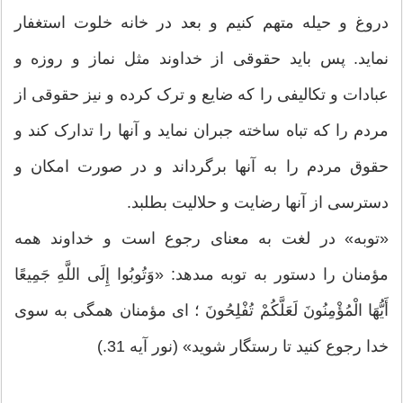
دروغ و حیله متهم کنیم و بعد در خانه خلوت استغفار
نماید. پس باید حقوقی از خداوند مثل نماز و روزه و
عبادات و تکالیفی را که ضایع و ترک کرده و نیز حقوقی از
مردم را که تباه ساخته جبران نماید و آنها را تدارک کند و
حقوق مردم را به آنها برگرداند و در صورت امکان و
دسترسی از آنها رضایت و حلالیت بطلبد.
«توبه» در لغت به معناى رجوع است و خداوند همه
مؤمنان را دستور به توبه مى‏دهد: «وَتُوبُوا إِلَى اللَّهِ جَمِیعًا
أَیُّهَا الْمُؤْمِنُونَ لَعَلَّكُمْ تُفْلِحُونَ ؛ اى مؤمنان همگى به سوى
خدا رجوع کنید تا رستگار شوید» (نور آیه 31.)