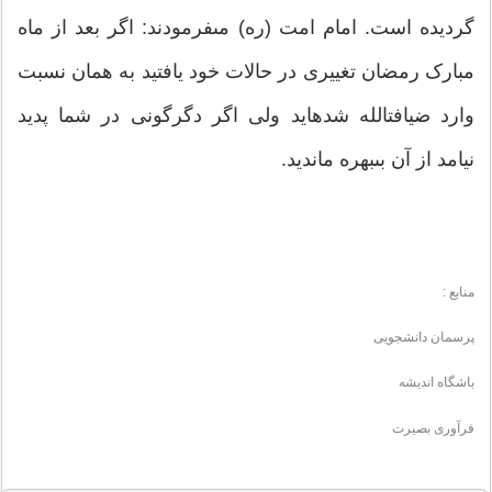
گردیده است. امام امت (ره) مى‏فرمودند: اگر بعد از ماه
مبارک رمضان تغییرى در حالات خود یافتید به همان نسبت
وارد ضیافت‏الله شده‏اید ولى اگر دگرگونى در شما پدید
نیامد از آن بى‏بهره ماندید.
منابع :
پرسمان دانشجویی
باشگاه اندیشه
فرآوری بصیرت