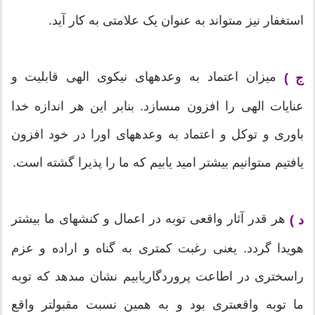
استغفار نیز مى‏تواند به عنوان یک علامتى به کار آید.
میزان اعتماد به وعده‏هاى نیکوى الهى قابلیت و
ج )
عنایات الهى را افزون مى‏سازد. بنابر این هر اندازه خدا
باورى و توکل و اعتماد به وعده‏هاى اورا در خود افزون
یافتیم مى‏توانیم بیشتر امید یابیم که ما را پذیرا گشته است.
هر قدر آثار واقعى توبه در اعمال و کنش‏هاى ما بیشتر
د )
هویدا گردد. یعنى رغبت کمترى به گناه و اراده و عزم
راسخ‏ترى در اطاعت پروردگاریابیم نشان مى‏دهد که توبه
ما توبه واقعى‏ترى بود و به همین نسبت مقبول‏تر واقع