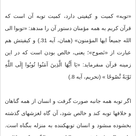
«توبه» کمیت و کیفیتى دارد، کمیت توبه آن است که
قرآن کریم به همه مؤمنان دستور آن را مى‏دهد: «توبوا الى
الله جمیعاً ایها المؤمنون» (همان، آیه 31.) و کیفیتش هم
عبارت از «نَصوح»؛ یعنى، خالص بودن است که در این
زمینه قرآن مى‏فرماید: «یَا أَیُّهَا الَّذِینَ آمَنُوا تُوبُوا إِلَى اللَّهِ
تَوْبَةً نَّصُوحًا » (تحریم، آیه 8.)
اگر توبه همه جانبه صورت گرفت و انسان از همه گناهان
و خلاف‏ها توبه کند و خالص شود، آن گاه لغزش‏هاى گذشته
بخشوده مى‏شود و انسان توبه‏کننده به منزله بى‏گناه است.