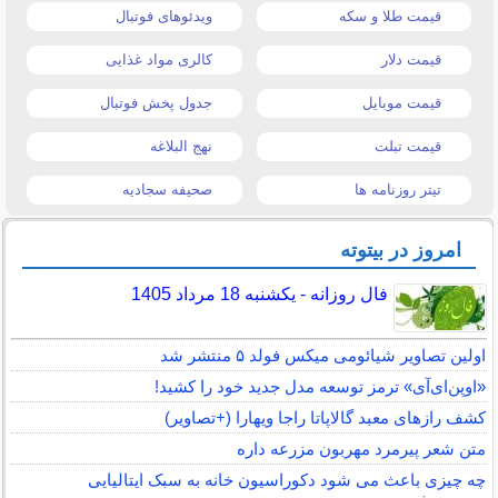
قیمت طلا و سکه
ویدئوهای فوتبال
قیمت دلار
کالری مواد غذایی
قیمت موبایل
جدول پخش فوتبال
قیمت تبلت
نهج البلاغه
تیتر روزنامه ها
صحیفه سجادیه
امروز در بیتوته
فال روزانه - یکشنبه 18 مرداد 1405
اولین تصاویر شیائومی میکس فولد ۵ منتشر شد
«اوپن‌ای‌آی» ترمز توسعه مدل جدید خود را کشید!
کشف رازهای معبد گالاپاتا راجا ویهارا (+تصاویر)
متن شعر پیرمرد مهربون مزرعه داره
چه چیزی باعث می شود دکوراسیون خانه به سبک ایتالیایی