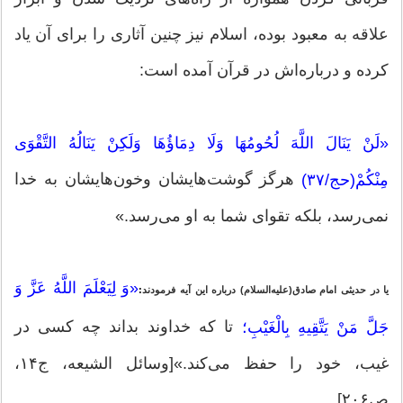
علاقه به معبود بوده، اسلام نیز چنین آثاری را برای آن یاد
کرده و درباره‌اش در قرآن آمده است:
«لَنْ یَنَالَ اللَّهَ لُحُومُهَا وَلَا دِمَاؤُهَا وَلَکِنْ یَنَالُهُ التَّقْوَى
هرگز گوشت‌هایشان وخون‌هایشان به خدا
مِنْکُمْ(حج/۳۷)
نمی‌رسد، بلکه تقوای شما به او می‌رسد.»
«وَ لِیَعْلَمَ اللَّهُ عَزَّ وَ
یا در حدیثی امام صادق(علیه‌السلام) درباره این آیه فرمودند
:
تا که خداوند بداند چه کسی در
جَلَّ مَنْ یَتَّقِیهِ بِالْغَیْبِ؛
غیب، خود را حفظ می‌کند.»[وسائل الشیعه، ج۱۴،
ص۲۰۶]