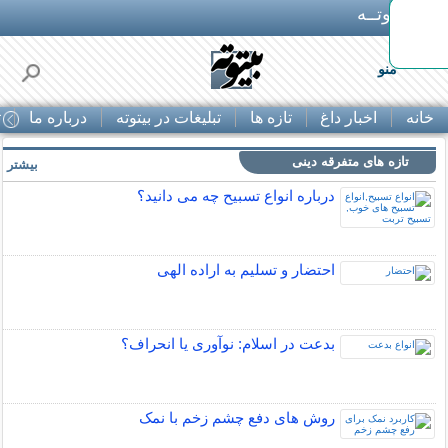
بـیتوتــه
ه
منو
خانه
اخبار داغ
تازه ها
تبلیغات در بیتوته
درباره ما
ت
تازه های متفرقه دینی
بیشتر »
درباره انواع تسبیح چه می دانید؟
احتضار و تسلیم به اراده الهی
بدعت در اسلام: نوآوری یا انحراف؟
روش های دفع چشم زخم با نمک