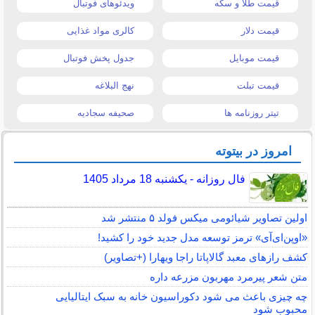
قیمت طلا و سکه
ویدئوهای فوتبال
قیمت دلار
کالری مواد غذایی
قیمت موبایل
جدول پخش فوتبال
قیمت تبلت
نهج البلاغه
تیتر روزنامه ها
صحیفه سجادیه
امروز در بیتوته
فال روزانه - یکشنبه 18 مرداد 1405
اولین تصاویر شیائومی میکس فولد ۵ منتشر شد
«اوپن‌ای‌آی» ترمز توسعه مدل جدید خود را کشید!
کشف رازهای معبد گالاپاتا راجا ویهارا (+تصاویر)
متن شعر پیرمرد مهربون مزرعه داره
چه چیزی باعث می شود دکوراسیون خانه به سبک ایتالیایی
محبوب شود