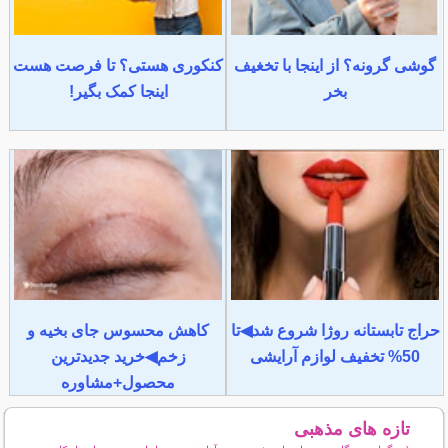
گوشی گرونه؟ از اینجا با تخغیف
کنکوری هستی؟ تا فرصت هست
بخر
اینجا کمک بگیر!
حراج تابستانه روژا شروع شد◀تا
کاهش محسوس جای بخیه و
50% تخفیف لوازم آرایشی
زخم◀خرید جدیدترین
محصول+مشاوره
تازه های مذهبی