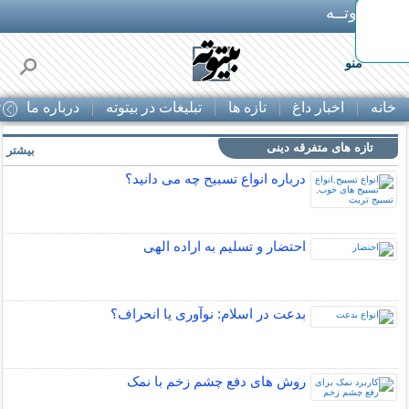
بـیتوتــه
منو
خانه
اخبار داغ
تازه ها
تبلیغات در بیتوته
درباره ما
ت
تازه های متفرقه دینی
بیشتر »
درباره انواع تسبیح چه می دانید؟
احتضار و تسلیم به اراده الهی
بدعت در اسلام: نوآوری یا انحراف؟
روش های دفع چشم زخم با نمک