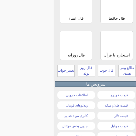
فال حافظ
فال انبیاء
استخاره با قرآن
فال روزانه
طالع بینی
فال روز
فال چوب
تعبیر خواب
هندی
تولد
سرویس ها
قیمت خودرو
اطلاعات دارویی
قیمت طلا و سکه
ویدئوهای فوتبال
قیمت دلار
کالری مواد غذایی
قیمت موبایل
جدول پخش فوتبال