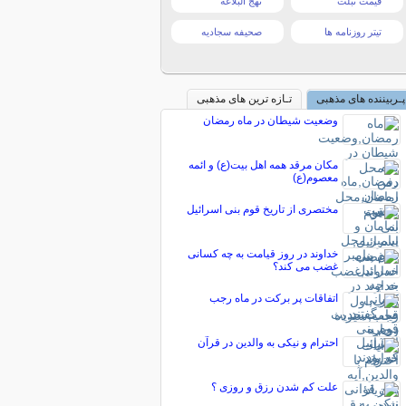
قیمت تبلت
نهج البلاغه
تیتر روزنامه ها
صحیفه سجادیه
پـربیننده های مذهبی
تـازه ترین های مذهبی
وضعیت شیطان در ماه رمضان
مكان مرقد همه اهل بيت(ع) و ائمه
معصوم(ع)
مختصری از تاریخ قوم بنی اسرائیل
خداوند در روز قیامت به چه کسانی
غضب می کند؟
اتفاقات پر برکت در ماه رجب
احترام و نیكی به والدین در قرآن
علت کم شدن رزق و روزی ؟