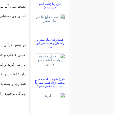
متن زیارتنامه امام
دست نمی آید بیر
حسین (ع)
اصلی وی دستیابی 
هشدارهای ماه صفر و
راه های رفع نحسی این
در بینش
قرآنی
زما
ماه
حسن فاعلی و فعل
باز می گردد و ای
دارد؟ اما حسن ف
تاریخ شهادت امام حسن
مجتبی (ع): هفتم صفر یا
هنجاری و پسندید
بیست و هشتم صفر؟
ویژگی برخوردار 