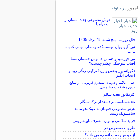
امروز
در بیتوته
هوش مصنوعی جدید، انسان از
آب درآمد!
فال روزانه - پنج شنبه 15 مرداد 1405
تور آل یا یوآل چیست؟ تفاوت‌های مهمی که باید
بدانید!
نور خورشید و دشمن خاموش چشمان شما؛
آفتاب سوختگی چشم چیست؟
دکوراسیون بنفش و زرد؛ ترکیب رنگی زیبا و
اعجاب انگیز
علل، علایم و درمان سندرم فرتوتی؛ از شایع
ترین مشکلات سالمندی
کاریکاتور تغذیه سالم
تغذیه مناسب برای بعد از ترک سیگار
هوش مصنوعی جمینای به عینک هوشمند
سامسونگ رسید
فواید سلامتی و موارد مصرف بابونه رومی
ظروف مخصوص فر
از خواص پوست انبه چه می دانید؟