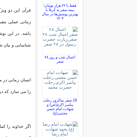
فقط با ۲۲ هزار تومان؛
بیمه سفر به کربلا با
قرآن
این دو ویژگ
بهترین پوشش‌ها در سال
۱۴۰۴
زمانی عملی مقبو
باشد. در این نوش
شناسایی و بیان شو
اعمال شب و روز ۲۸
صفر
انسان
زمانی در م
را می سازد که در
28 صفر سالروز رحلت
پیامبر اکرم(ص) و
شهادت امام حسن
مجتبی(ع)
اگر
خداوند
را کما