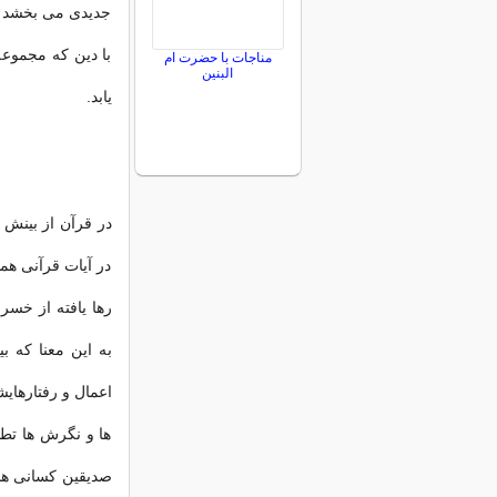
جدیدی می بخشد ک
با دین که مجموع
مناجات با حضرت ام
البنین
یابد.
در قرآن از بینش 
در آیات قرآنی همو
رها یافته از خس
به این معنا که 
اعمال و رفتارهای
ها و نگرش ها تط
صدیقین کسانی هس