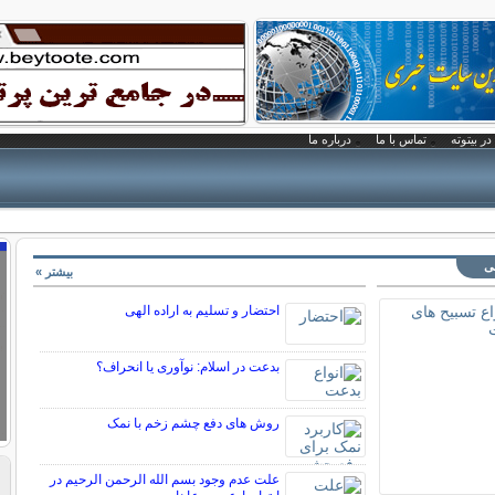
در بیتوته
تماس با ما
درباره ما
نی
بیشتر »
احتضار و تسلیم به اراده الهی
بدعت در اسلام: نوآوری یا انحراف؟
روش های دفع چشم زخم با نمک
علت عدم وجود بسم الله الرحمن الرحیم در