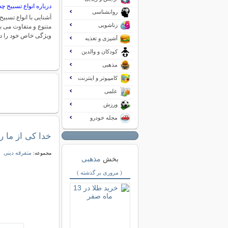
درباره انواع تسبیح چه
روانشناسی
آشنایی با انواع تسبیح
زناشویی
متنوع و متفاوت می ب
ویژگی خاص خود را د
آشپزی و تغذیه
کودکان و والدین
مذهبی
کامپیوتر و اینترنت
علمی
ورزش
مجله خودرو
خدا کی از ما 
متفرقه دینی
مجموعه:
بخش
مذهبی
( مروری بر گذشته )