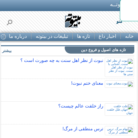
بـیتوتــه
 30% تخفیف از
منو
خانه
اخبار داغ
تازه ها
تبلیغات در بیتوته
درباره ما
ت
تازه های اصول و فروع دین
بیشتر »
نبوت از نظر اهل سنت به چه صورت است ؟
معنای ختم نبوت!
راز خلقت عالم چيست؟
ترس منطقی از مرگ!