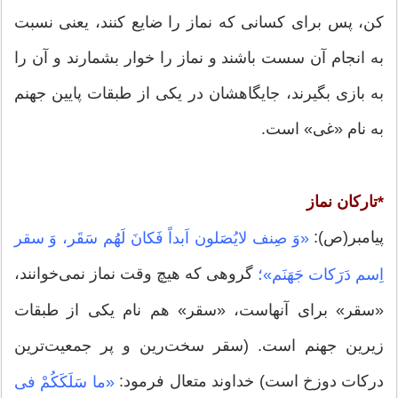
کن‌، پس برای کسانی که نماز را ضایع کنند، یعنی نسبت
به انجام آن سست باشند و نماز را خوار بشمارند و آن را
به بازی بگیرند، جایگاهشان در یکی از طبقات پایین جهنم
به نام «غی» است.
*تارکان نماز
پیامبر(ص):
«وَ صِنف لایُصَلون اَبداً فَکانَ لَهُم سَقَر، وَ سقر
گروهی که هیچ وقت نماز نمی‌خوانند،
اِسم دَرَکات جَهَنَم»؛
«سقر» برای آنهاست، «سقر» هم نام یکی از طبقات
زیرین جهنم است. (سقر سخت‌رین و پر جمعیت‌‏ترین
درکات دوزخ است) خداوند متعال فرمود:
«ما سَلَکَکُمْ فی‏