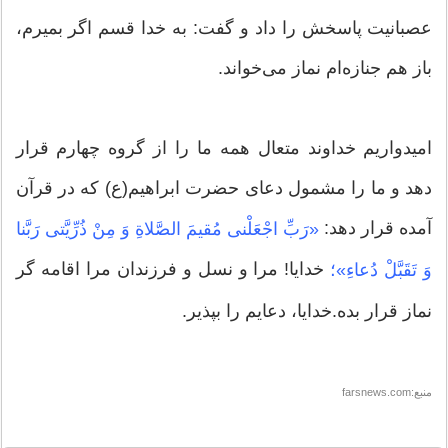
عصبانیت پاسخش را داد و گفت: به خدا قسم اگر بمیرم،
باز هم جنازه‌ام نماز می‌خواند.
امیدواریم خداوند متعال همه ما را از گروه چهارم قرار
دهد و ما را مشمول دعای حضرت ابراهیم(ع) که در قرآن
آمده قرار دهد:
«رَبِّ اجْعَلْنی‏ مُقیمَ الصَّلاةِ وَ مِنْ ذُرِّیَّتی‏ رَبَّنا
خدایا! مرا و نسل و فرزندان مرا اقامه گر
وَ تَقَبَّلْ دُعاءِ»؛
نماز قرار بده.خدایا، دعایم را بپذیر.
منبع:farsnews.com