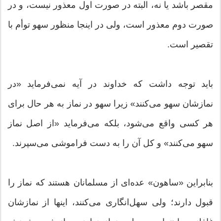
مقصر باشد یا نه، البته در صورت اول معذور نیست، و در
صورت دوم معذور است، ولى در اینجا منظور سهو توأم با
تقصیر است.
باید توجه داشت که خداوند در آیه نمى‏‌فرماید «در
نمازشان سهو مى‌‏کنند» زیرا سهو در نماز به هر حال براى
هر کسی واقع مى‏‌شود، بلکه مى‏‌فرماید «از اصل نماز
سهو مى‏‌کنند» و کل آن را به دست فراموشى مى‌‏سپرند.
بنابراین «ساهون» عده‌ای از مسلمانان هستند که نماز را
قبول دارند؛ ولی سهل‌انگاری می‌کنند، اینها از نمازشان