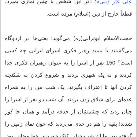
اگر این شخص با چنین نمازی بمیرد،
عَلَى غَیْرِ دِینِی‏»؛
قطعاً خارج از دین (اسلام) مرده است.
حجت‌الاسلام ابوترابی(ره) می‌گوید: بعثی‌ها در اردوگاه
می‌گشتند تا ببینید رهبر فکری اسرای ایرانی چه کسی
است؟ 150 نفر از اسرا را به عنوان رهبران فکری جدا
کردند و به یک شهری بردند و شروع کردن به شکنجه
کردن آنها تا اعتراف بگیرند. یک شب من را به همراه
عده‌ای برای شلاق زدن بردند. آن شب دو نفر از اسرا را
چنان زدند که چشمشان از حدقه درآمد و همان جا کور
شدند! بقیه را هم در حدی می‌زدند که خون تمام زمین را
گرفته بود. ما آن شب خیلی کتک خوردیم. هوا مهتابی بود.