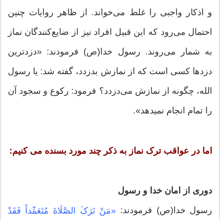
و اذکار واجبی را غلط می‏‌خواند. از ظاهر روایات چنین
احتمال می‌‏رود که این قبیل افراد نیز از ضایع‌کنندگان نماز
به شمار می‏‌روند. رسول خدا(ص) فرمودند: «دزدترین
دزدها کسی است که از نمازش بدزدد، گفته شد: یا رسول
الله، چگونه از نمازش می‏‌دزدد؟ فرمود: رکوع و سجود آن
را تمام انجام نمی‏دهد».
اما در عواقب ترک نماز به ذکر چند مورد بسنده می کنیم:
دوری از امان خدا و رسول
رسول خدا(ص) فرمودند:
«مَنْ تَرَکَ الصَّلَاةَ مُتَعَمِّداً فَقَدْ