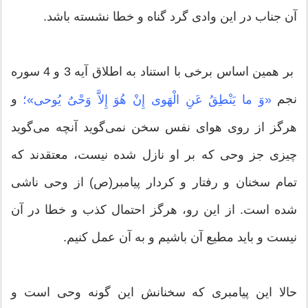
آن جناب در این وادی گرد گناه و خطا نشسته باشد.
بر همین اساس برخی با استناد به اطلاق آیه 3 و 4 سوره
نجم
و
«وَ ما یَنْطِقُ عَنِ الْهَوى‏ إِنْ هُوَ إِلاَّ وَحْیٌ یُوحى»؛
هرگز از روى هواى نفس سخن نمى‏‌گوید آنچه مى‏‌گوید
چیزى جز وحى که بر او نازل شده نیست، معتقدند که
تمام سخنان و رفتار و کردار پیامبر(ص) از وحی ناشی
شده است. از این رو، هرگز احتمال کذب و خطا در آن
نیست و باید مطیع آن باشیم و به آن عمل کنیم.
حالا این پیامبری که سخنانش این گونه وحی است و