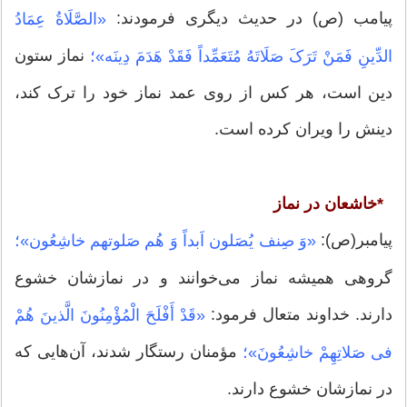
پیامب (ص) در حدیث دیگری فرمودند:
«الصَّلَاةُ عِمَادُ
نماز ستون
الدِّینِ فَمَنْ تَرَکَ صَلَاتَهُ مُتَعَمِّداً فَقَدْ هَدَمَ دِینَه»؛
دین است، هر کس از روى عمد نماز خود را ترک کند،
دینش را ویران کرده است.
*خاشعان در نماز
پیامبر(ص):
«وَ صِنف یُصَلون اَبداً وَ هُم صَلوتهم خاشِعُون»؛
گروهی همیشه نماز می‌خوانند و در نمازشان خشوع
دارند. خداوند متعال فرمود:
«قَدْ أَفْلَحَ الْمُؤْمِنُونَ الَّذینَ هُمْ
مؤمنان رستگار شدند، آن‌هایی که
فی‏ صَلاتِهِمْ خاشِعُونَ»؛
در نمازشان خشوع دارند.