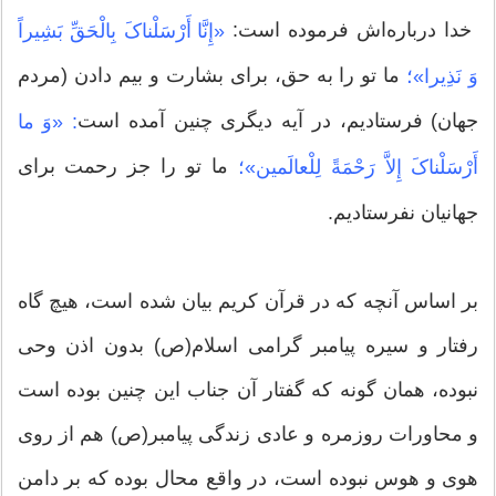
خدا درباره‌اش فرموده است:
«إِنَّا أَرْسَلْناکَ بِالْحَقِّ بَشِیراً
ما تو را به حق، براى بشارت و بیم دادن (مردم
وَ نَذِیرا»؛
جهان) فرستادیم، در آیه دیگری چنین آمده است
: «وَ ما
ما تو را جز رحمت براى
أَرْسَلْناکَ إِلاَّ رَحْمَةً لِلْعالَمین»؛
جهانیان نفرستادیم.
بر اساس آنچه که در قرآن کریم بیان شده است، هیچ گاه
رفتار و سیره پیامبر گرامی اسلام(ص) بدون اذن وحی
نبوده، همان گونه که گفتار آن جناب این چنین بوده است
و محاورات روزمره و عادی زندگی پیامبر(ص) هم از روی
هوی و هوس نبوده است، در واقع محال بوده که بر دامن