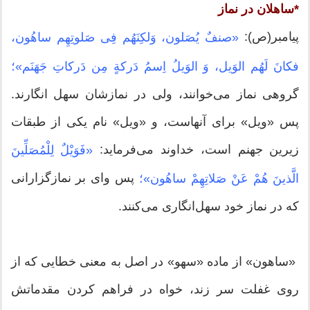
*ساهلان در نماز
پیامبر(ص):
«صنفٌ یُصَلون، وَلکِنَهُم فِی صَلوتِهِم ساهُون،
فکانَ لَهُم الوَیل، وَ الوَیلُ اِسمُ دَرکةٍ مِن دَرکاتِ جَهَنَم»؛
گروهی نماز می‌خوانند، ولی در نمازشان سهل انگارند.
پس «ویل» برای آنهاست، و «ویل» نام یکی از طبقات
زیرین جهنم است، خداوند می‌فرماید:
«فَوَیْلٌ لِلْمُصَلِّینَ
پس واى بر نمازگزارانى
الَّذینَ هُمْ عَنْ صَلاتِهِمْ ساهُون»؛
که در نماز خود سهل‌‏انگارى مى‌‏کنند.
«ساهون» از ماده «سهو» در اصل به معنى خطایى که از
روى غفلت سر زند، خواه در فراهم کردن مقدماتش