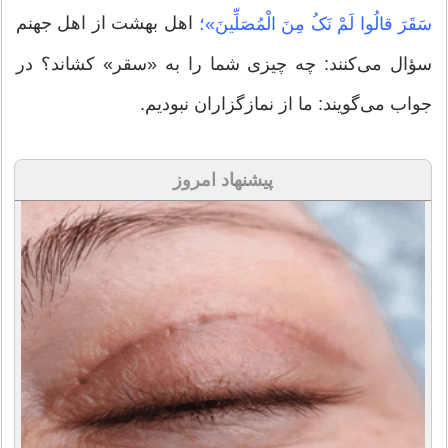
اهل بهشت از اهل جهنم
سَقَرَ قالُوا لَمْ نَکُ مِنَ الْمُصَلِّینَ»؛
سؤال می‌کنند: چه چیزی شما را به «سقر» کشاند؟ در
جواب می‌گویند: ما از نمازگزاران نبودیم.
پیشنهاد امروز