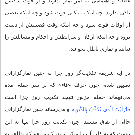
غافلند و اهتمامى به امر نماز ندارند و از فوت شدنش
باکى ندارند، چه اینکه به کلى فوت شود و چه اینکه بعضى
از اوقات فوت شود و چه اینکه وقت فضیلتش از دست
برود و چه اینکه ارکان و شرایطش و احکام و مسائلش را
ندانند و نمازى باطل بخوانند.
در آیه شریفه تکذیب‏‌گر روز جزا به چنین نمازگزارانى
تطبیق شده، چون حرف «فاء» که بر سر جمله آمده
مى‌‏فهماند جمله مزبور نتیجه تکذیب روز جزا است
و مى‏‌رساند چنین نمازگزارانى
«أَرَأَیْتَ الَّذی یُکَذِّبُ بِالدِّین»
خالى از نفاق نیستند، چون تکذیب روز جزا تنها به این
نیست که به کلى آن را منکر شود، کسى هم که تظاهر به