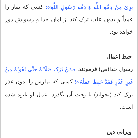
کسی که نماز را
بَرِئَ مِنْ ذِمَّةِ اللَّهِ وَ ذِمَّةِ رَسُولِ اللَّهِ»؛
عمداً و بدون علت ترک کند از امان خدا و رسولش دور
خواهد بود.
حبط اعمال
رسول خدا(ص) فرمودند:
«مَنْ تَرَکَ صَلَاتَهُ حَتَّی تَفُوتَهُ مِنْ
کسی که نمازش را بدون عذر
غَیرِ عُذْرٍ فَقَدْ حَبِطَ عَمَلُهُ»؛
ترک کند (نخواند) تا وقت آن بگذرد، عمل او نابود شده
است.
ویرانی دین