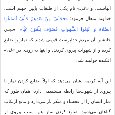
آنهاست، و «غی» نام یکی از طبقات پایین جهنم است.
خداوند متعال فرمود:
«فَخَلَفَ مِنْ بَعْدِهِمْ خَلْفٌ أَضاعُوا
سپس
الصَّلاةَ وَ اتَّبَعُوا الشَّهَواتِ فَسَوْفَ یَلْقَوْنَ غَیًّا»؛
جانشین آن مردم خداپرست قومی شدند که نماز را ضایع
کرده و از شهوات پیروی کردند، و اینها به زودی در «غی»
افکنده خواهند شد.
این آیه کریمه نشان می‌دهد که اولاً، ضایع کردن نماز با
پیروی از شهوت‌ها رابطه مستقیمی دارد، همان طور که
نماز انسان را از فحشاء و منکر باز می‌دارد و مانع ارتکاب
گناهان می‌شود، ضایع کردن نماز هم، سبب پیروی از