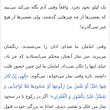
یک کیلو نخود بخرد. واقعاً وقتی آدم نگاه می‌کند می‌بیند
که بعضی‌ها از چه چیزهایی گذشتند، ولی بعضی‌ها از هیچ
چیز نمی‌گذرند!
وقتی امامان ما صدای اذان را می‌شنیدند، رنگشان
می‌پرید. سر نماز آنچنان محکم می‌ایستادند که جز باد،
عبای اینها را تکان نمی‌داد. امامان ما این چنین حضور قلب
داشتند. تازه وقتی نماز می‌خواند، می‌گوید:
«إِلَهِی إِنْ کَانَ
فِیهَا خَلَلٌ أَوْ نَقْصٌ مِنْ رُکُوعِهَا أَوْ سُجُودِهَا فَلَا تُؤَاخِذْنِی وَ
اگر در رکوع یا در سجود
تَفَضَّلْ عَلَیَّ بِالْقَبُولِ وَ الْغُفْرَانِ»؛
نماز من خلل و نقصی دیدی، خدایا به بزرگی خودت قبول