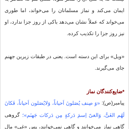
ایمان مى‏‌کند و نماز مسلمانان را مى‏‌خواند، اما طورى
مى‏‌خواند که عملاً نشان مى‏‌دهد باکى از روز جزا ندارد، او
نیز روز جزا را تکذیب کرده.
«ویل» برای این دسته است. یعنی در طبقات زیرین جهنم
جای می‌گیرند.
*ضایع‌کنندگان نماز
پیامبر(ص):
«وَ صِنف یُصَلونَ اَحیاناً، وَلایُصَلون اَحیاناً، فَکانَ
گروهی
لَهُم الغَیُّ، وَالغیّ اِسمَ دَرکةٍ مِن دَرکات جَهنَم»؛
گاهی نماز می‌خوانند و گاهی نمی‌خوانند، پس «غی» مال