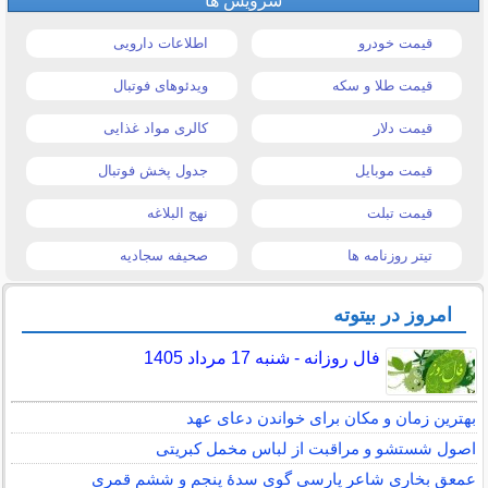
سرویس ها
قیمت خودرو
اطلاعات دارویی
قیمت طلا و سکه
ویدئوهای فوتبال
قیمت دلار
کالری مواد غذایی
قیمت موبایل
جدول پخش فوتبال
قیمت تبلت
نهج البلاغه
تیتر روزنامه ها
صحیفه سجادیه
امروز در بیتوته
فال روزانه - شنبه 17 مرداد 1405
بهترین زمان و مکان برای خواندن دعای عهد
اصول شستشو و مراقبت از لباس مخمل کبریتی
عمعق بخاری شاعر پارسی گوی سدهٔ پنجم و ششم قمری