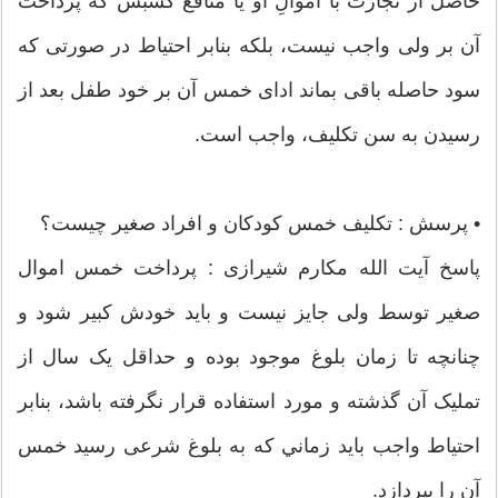
حاصل از تجارت با اموالِ او يا منافع کسبش که پرداخت
آن بر ولی واجب نيست، بلکه بنابر احتياط در صورتی که
سود حاصله باقی بماند ادای خمس آن بر خود طفل بعد از
رسيدن به سن تکليف، واجب است.
• پرسش : تکلیف خمس کودکان و افراد صغیر چیست؟
پاسخ آيت الله مكارم شیرازی : پرداخت خمس اموال
صغیر توسط ولی جایز نیست و باید خودش کبیر شود و
چنانچه تا زمان بلوغ موجود بوده و حداقل يک سال از
تمليک آن گذشته و مورد استفاده قرار نگرفته باشد، بنابر
احتياط واجب بايد زماني که به بلوغ شرعی رسيد خمس
آن را بپردازد.