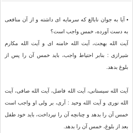
• آيا به جوان نابالغ كه سرمايه اى داشته و از آن منافعى
به دست آورده، خمس واجب است؟
آيت الله بهجت، آيت الله خامنه اى و آيت الله مكارم
شیرازی : بنابر احتياط واجب، بايد خمس آن را پس از
بلوغ بدهد.
آيت الله سيستانى، آيت الله فاضل، آيت الله صافى، آيت
الله نورى و آيت الله وحيد : آرى، بر ولى او واجب است
خمس آن را بدهد و چنانچه آن را نپرداخت، بايد خود طفل
بعد از بلوغ، خمس آن را بدهد.