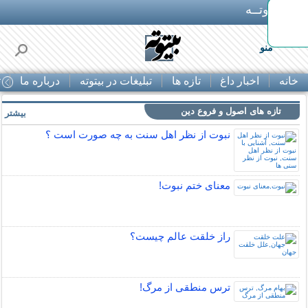
بـیتوتــه
وستی
منو
خانه
اخبار داغ
تازه ها
تبلیغات در بیتوته
درباره ما
ت
تازه های اصول و فروع دین
بیشتر »
نبوت از نظر اهل سنت به چه صورت است ؟
معنای ختم نبوت!
راز خلقت عالم چيست؟
ترس منطقی از مرگ!