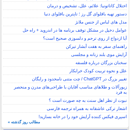
اختلال کاتاتونیا: علائم، علل، تشخیص و درمان
دستور تهیه باقلوای گل رز ؛ تاپترین باقلوای دنیا
مدل های لباس از جنس ملانژ
عوامل دخیل در مشکل توقف برنامه ها در اندروید + راه حل
آیا ازدواج از روی ترحم و دلسوزی صحیح است؟
راهنمای سفر به هفت آبشار تیرکن
آرایش موی بلند زنانه و مجلسی
سخنان بزرگان درباره فلسفه
علل و نحوه تربیت کودک خرابکار
تغییر بزرگ در ChatGPT / چت متنی نامحدود و رایگان
زیورآلات و طلاهای مناسب آقایان با طراحی‌های مدرن و منحصر
به فرد
نبوت از نظر اهل سنت به چه صورت است ؟
اشعار ترکی عاشقانه به همراه ترجمه فارسی
اسپری فیکس کننده آرایش خود را در خانه بسازید!
مطالب روز گذشته »