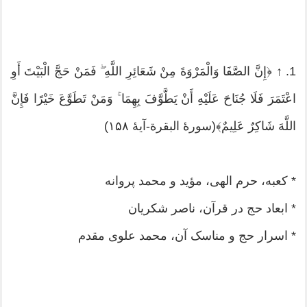
1. ↑ ﴿إِنَّ الصَّفَا وَالْمَرْوَةَ مِنْ شَعَائِرِ اللَّهِ ۖ فَمَنْ حَجَّ الْبَيْتَ أَوِ
اعْتَمَرَ فَلَا جُنَاحَ عَلَيْهِ أَنْ يَطَّوَّفَ بِهِمَا ۚ وَمَنْ تَطَوَّعَ خَيْرًا فَإِنَّ
اللَّهَ شَاكِرٌ عَلِيمٌ﴾(سورهٔ البقرة-آیهٔ ۱۵۸)
* کعبه، حرم الهی، مؤید و محمد پروانه
* ابعاد حج در قرآن، ناصر شکریان
* اسرار حج و مناسک آن، محمد علوی مقدم