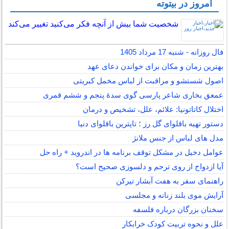
امروز در بیتوته
شخصیت شما بیش از آنچه فکر می‌کنید تغییر می‌کند
فال روزانه - شنبه 17 مرداد 1405
بهترین زمان و مکان برای خواندن دعای عهد
اصول شستشو و مراقبت از لباس مخمل کبریتی
عمعق بخاری شاعر پارسی گوی سدهٔ پنجم و ششم قمری
اختلال کاتاتونیا: علائم، علل، تشخیص و درمان
دستور تهیه باقلوای گل رز ؛ تاپترین باقلوای دنیا
مدل های لباس از جنس ملانژ
عوامل دخیل در مشکل توقف برنامه ها در اندروید + راه حل
آیا ازدواج از روی ترحم و دلسوزی صحیح است؟
راهنمای سفر به هفت آبشار تیرکن
آرایش موی بلند زنانه و مجلسی
سخنان بزرگان درباره فلسفه
علل و نحوه تربیت کودک خرابکار