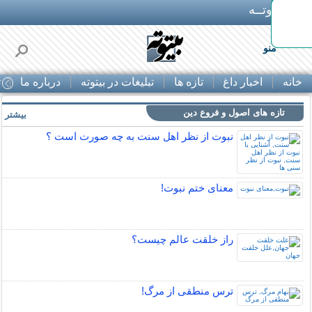
بـیتوتــه
د◀تا 50% تخفیف
منو
خانه
اخبار داغ
تازه ها
تبلیغات در بیتوته
درباره ما
ت
تازه های اصول و فروع دین
بیشتر »
نبوت از نظر اهل سنت به چه صورت است ؟
معنای ختم نبوت!
راز خلقت عالم چيست؟
ترس منطقی از مرگ!