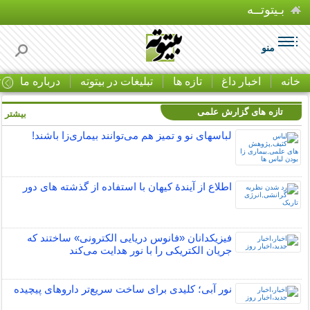
بـیتوتــه
منو
خانه
اخبار داغ
تازه ها
تبلیغات در بیتوته
درباره ما
ت
تازه های گزارش علمی
بیشتر »
لباس‎های نو و تمیز هم می‌توانند بیماری‌زا باشند!
اطلاع از آیندۀ کیهان با استفاده از گذشته ­های دور
فیزیکدانان «فانوس دریایی الکترونی» ساختند که
جریان الکتریکی را با نور هدایت می‌کند
نور آبی؛ کلیدی برای ساخت سریع‌تر داروهای پیچیده