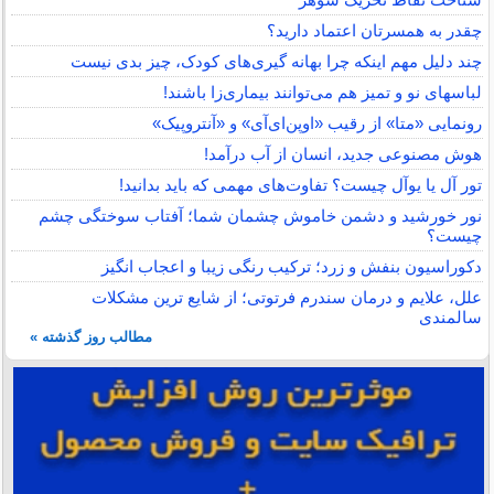
چقدر به همسرتان اعتماد دارید؟
چند دلیل مهم اینکه چرا بهانه گیری‌های کودک، چیز بدی نیست
لباس‎های نو و تمیز هم می‌توانند بیماری‌زا باشند!
رونمایی «متا» از رقیب «اوپن‌ای‌آی» و «آنتروپیک»
هوش مصنوعی جدید، انسان از آب درآمد!
تور آل یا یوآل چیست؟ تفاوت‌های مهمی که باید بدانید!
نور خورشید و دشمن خاموش چشمان شما؛ آفتاب سوختگی چشم
چیست؟
دکوراسیون بنفش و زرد؛ ترکیب رنگی زیبا و اعجاب انگیز
علل، علایم و درمان سندرم فرتوتی؛ از شایع ترین مشکلات
سالمندی
مطالب روز گذشته »