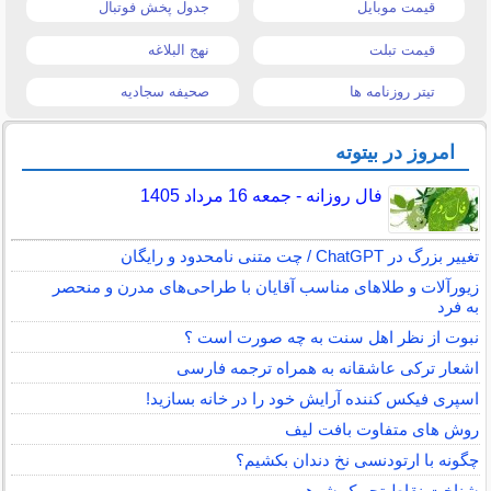
قیمت موبایل
جدول پخش فوتبال
قیمت تبلت
نهج البلاغه
تیتر روزنامه ها
صحیفه سجادیه
امروز در بیتوته
فال روزانه - جمعه 16 مرداد 1405
تغییر بزرگ در ChatGPT / چت متنی نامحدود و رایگان
زیورآلات و طلاهای مناسب آقایان با طراحی‌های مدرن و منحصر
به فرد
نبوت از نظر اهل سنت به چه صورت است ؟
اشعار ترکی عاشقانه به همراه ترجمه فارسی
اسپری فیکس کننده آرایش خود را در خانه بسازید!
روش های متفاوت بافت لیف
چگونه با ارتودنسی نخ دندان بکشیم؟
شناخت نقاط تحریک شوهر