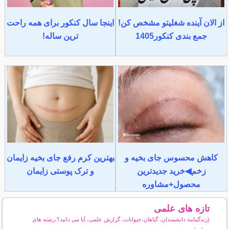
از الان آینده شغلیتو مشخص کن!
اینجا سال کنکور برای همه راحت
جمع بندی کنکور1405
ترین ساله!
کاهش محسوس جای بخیه و
بهترین کرم رفع جای بخیه زایمان
زخم◀خرید جدیدترین
و ترک پوستی زایمان
محصول+مشاوره
تازه های علمی
(زندگینامه دانشمندان، گیاهان،حیوانات، گزارش علمی، آیا می دانید؟،رشته های