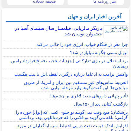
تیتر روزنامه ها
صحیفه سجادیه
آخرین اخبار ایران و جهان
بازیگر مالزیایی، فیلمساز سال سینمای آسیا در
جشنواره بوسان شد
چرا مغز در هنگام خواب، انرژی خود را خالی می‌کند
لیونل مسی چگونه میلیاردر شد؟
برد استقلال در بازی تدارکاتی | جزئیات عجیب فسخ قرارداد رامین
رضاییان
واکنش ترامپ به ادعاها درباره درگیری لفظی‌اش با پیت هگست
العربیه: تماس‌های غیر مستقیم بین ایران و آمریکا از طریق
میانجی‌ها؛ این گفت‌و‌گو‌ها وارد مرحله نهایی شده
تأثیر پنهانی داروهای جدید لاغری بر چشم‌ها!
بازگشت کتابی بعد از ۱۵۰سال
پزشکیان: هیچ وقت نمی‌گویند تو جلوی کسی که [پول] خورده را
گرفتی؛ بلکه می‌گویند تو فلانی را که حزب‌اللهی بود، برداشتی
افزایش اندک قیمت نفت در پی احتیاط سرمایه‌گذاران در مورد
توافق تنگه هرمز