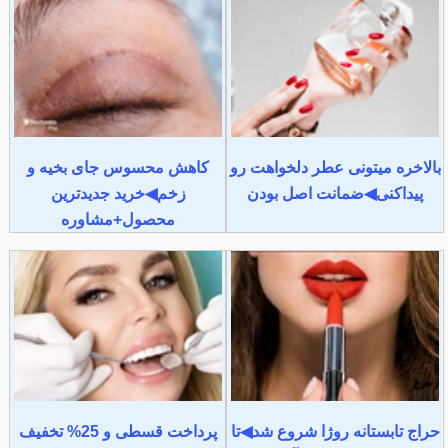
بالاخره میتونی عطر دلخواهت رو
کاهش محسوس جای بخیه و
پیداکنی◀ضمانت اصل بودن
زخم◀خرید جدیدترین
محصول+مشاوره
حراج تابستانه روژا شروع شد◀تا
پرداخت قسطی و 25% تخفیف