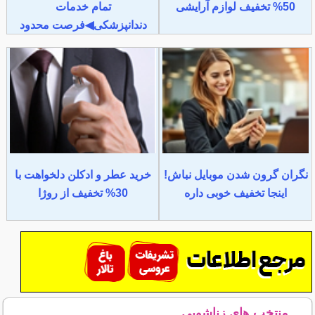
50% تخفیف لوازم آرایشی
تمام خدمات
دندانپزشکی◀فرصت محدود
نگران گرون شدن موبایل نباش!
خرید عطر و ادکلن دلخواهت با
اینجا تخفیف خوبی داره
30% تخفیف از روژا
منتخب های زناشویی