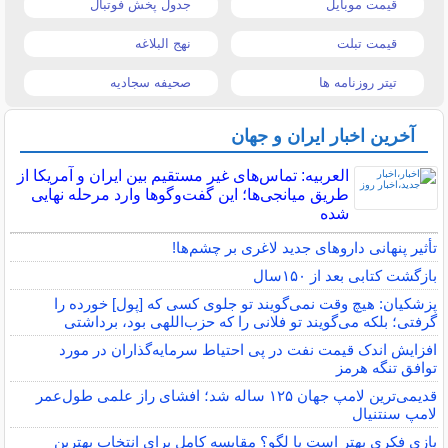
قیمت موبایل
جدول پخش فوتبال
قیمت تبلت
نهج البلاغه
تیتر روزنامه ها
صحیفه سجادیه
آخرین اخبار ایران و جهان
العربیه: تماس‌های غیر مستقیم بین ایران و آمریکا از
طریق میانجی‌ها؛ این گفت‌و‌گو‌ها وارد مرحله نهایی
شده
تأثیر پنهانی داروهای جدید لاغری بر چشم‌ها!
بازگشت کتابی بعد از ۱۵۰سال
پزشکیان: هیچ وقت نمی‌گویند تو جلوی کسی که [پول] خورده را
گرفتی؛ بلکه می‌گویند تو فلانی را که حزب‌اللهی بود، برداشتی
افزایش اندک قیمت نفت در پی احتیاط سرمایه‌گذاران در مورد
توافق تنگه هرمز
قدیمی‌ترین لامپ جهان ۱۲۵ ساله شد؛ افشای راز علمی طول‌عمر
لامپ سنتنیال
بازی فکری بهتر است یا لگو؟ مقایسه کامل برای انتخاب بهترین