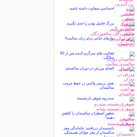
احساسی متفاوت داشته باشید
بزرگ فامیل بودن را جدی بگیرید
نیازهای غذایی برای زنان سالمند!!
فعالیت های سرگرم کننده پس از 50
سالگی
الفبای ورزش در دوران سالمندی
نقش تربیتی والدین در حفظ حرمت
سالمندان
سندروم شوهر بازنشسته
چطور اضطراب سالمندان را کاهش
دهیم؟
دانشمندان دریافتند: جاماندگی مغز
سالمندان از مغز جوانان همیشگی
نیست!