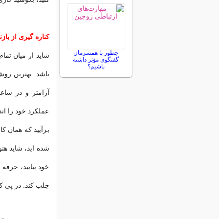
کناره گیری از با
چطور با همسرمان
شاید از میان تمام
گفتگوی مؤثر داشته
باشیم؟
باشد. بهترین رو
آرامتر و در ساع
عملکرد خود را ان
برآیید که همان کار
شده اید، شاید هنو
خود بیابید، حرفه 
جلب کند. در پی ک