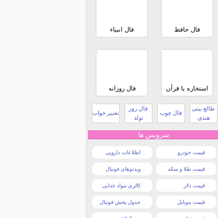
فال حافظ
فال انبیاء
استخاره با قرآن
فال روزانه
طالع بینی
فال روز
فال چوب
تعبیر خواب
هندی
تولد
سرویس ها
قیمت خودرو
اطلاعات دارویی
قیمت طلا و سکه
ویدئوهای فوتبال
قیمت دلار
کالری مواد غذایی
قیمت موبایل
جدول پخش فوتبال