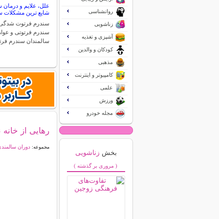
علل، علایم و درمان س
روانشناسی
شایع ترین مشکلات س
سندرم فرتوت شدگی 
زناشویی
سندرم فرتوتی و عوام
آشپزی و تغذیه
سالمندان سندرم فر
کودکان و والدین
مذهبی
کامپیوتر و اینترنت
علمی
ورزش
مجله خودرو
رهایی از خانه 
دوران سالمند
مجموعه:
بخش
زناشویی
( مروری بر گذشته )