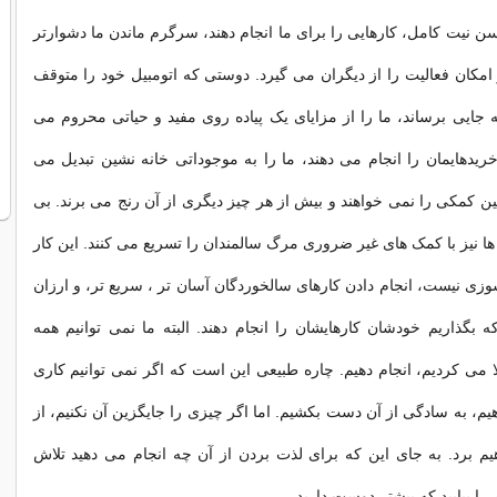
سن نیت کامل، کارهایی را برای ما انجام دهند، سرگرم ماندن ما دشوارتر
امکان فعالیت را از دیگران می گیرد. دوستی که اتومبیل خود را متوقف
به جایی برساند، ما را از مزایای یک پیاده روی مفید و حیاتی محروم می
خریدهایمان را انجام می دهند، ما را به موجوداتی خانه نشین تبدیل می
نین کمکی را نمی خواهند و بیش از هر چیز دیگری از آن رنج می برند. بی
ها نیز با کمک های غیر ضروری مرگ سالمندان را تسریع می کنند. این کار
زی نیست، انجام دادن کارهای سالخوردگان آسان تر ، سریع تر، و ارزان
 بگذاریم خودشان کارهایشان را انجام دهند. البته ما نمی توانیم همه
لا می کردیم، انجام دهیم. چاره طبیعی این است که اگر نمی توانیم کاری
یم، به سادگی از آن دست بکشیم. اما اگر چیزی را جایگزین آن نکنیم، از
م برد. به جای این که برای لذت بردن از آن چه انجام می دهید تلاش
 را بیابید که بیشتر دوست دارید.