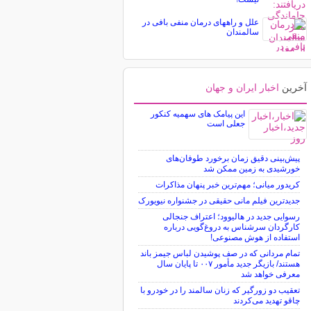
علل و راههای درمان منفی بافی در
سالمندان
آخرین
اخبار ایران و جهان
این پیامک های سهمیه کنکور
جعلی است
پیش‌بینی دقیق زمان برخورد طوفان‌های
خورشیدی به زمین ممکن شد
کریدور میانی؛ مهم‌ترین خبر پنهان مذاکرات
جدیدترین فیلم مانی حقیقی در جشنواره نیویورک
رسوایی جدید در هالیوود؛ اعتراف جنجالی
کارگردان سرشناس به دروغ‌گویی درباره
استفاده از هوش مصنوعی!
تمام مردانی که در صف پوشیدن لباس جیمز باند
هستند/ بازیگر جدید مأمور ۰۰۷ تا پایان سال
معرفی خواهد شد
تعقیب دو زورگیر که زنان سالمند را در خودرو با
چاقو تهدید می‌کردند