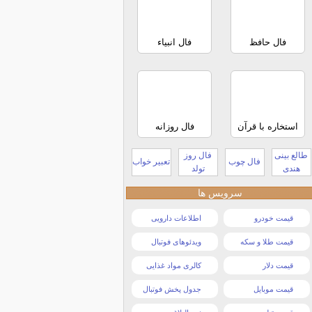
فال حافظ
فال انبیاء
استخاره با قرآن
فال روزانه
طالع بینی
فال روز
فال چوب
تعبیر خواب
هندی
تولد
سرویس ها
قیمت خودرو
اطلاعات دارویی
قیمت طلا و سکه
ویدئوهای فوتبال
قیمت دلار
کالری مواد غذایی
قیمت موبایل
جدول پخش فوتبال