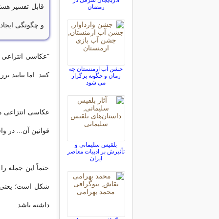
آذربایجان شرقی در
قابل تفسیر هستن
رمضان
و چگونگی ایجاد 
"عکاسی انتزاعی م
جشن آب ارمنستان چه
کنید. اما بیایید ب
زمان و چگونه برگزار
می شود
عکاسی انتزاعی می
قوانین آن... در وا
بلقیس سلیمانی و
تأثیرش بر ادبیات معاصر
ایران
حتماً این جمله را
شکل است؛ یعنی آنچ
داشته باشد.