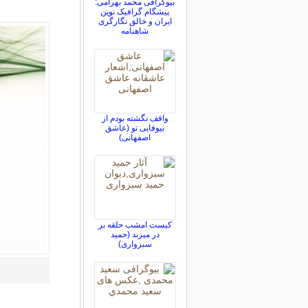
بیوگرافی محمد بهرامی:
پیشگام گرافیک نوین
ایران و خالق نگارگری
شاهنامه
واقف نگشته بودم از
بیوفایی تو (عاشق
اصفهانی)
کیست امشب حلقه بر
در میزند (حمید
سبزواری)