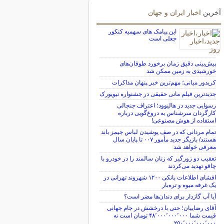
آخرین
اخبار ایران و جهان
این پیامک های سهمیه کنکور
جعلی است
پیش‌بینی دقیق زمان برخورد طوفان‌های
خورشیدی به زمین ممکن شد
کریدور میانی؛ مهم‌ترین خبر پنهان مذاکرات
جدیدترین فیلم مانی حقیقی در جشنواره نیویورک
رسوایی جدید در هالیوود؛ اعتراف جنجالی
کارگردان سرشناس به دروغ‌گویی درباره
استفاده از هوش مصنوعی!
تمام مردانی که در صف پوشیدن لباس جیمز باند
هستند/ بازیگر جدید مأمور ۰۰۷ تا پایان سال
معرفی خواهد شد
تعقیب دو زورگیر که زنان سالمند را در خودرو با
چاقو تهدید می‌کردند
افشای اطلاعات بانکی ۱۲۰۰ شهروند تهرانی در
یک غرفه میوه و تره‌بار
آیا آب گازدار برای دندان‌ها مضر است؟
آقای رضاییان؛ حتی با درخشش در جام جهانی
قیمت شما ۴۸٬۰۰۰٬۰۰۰٬۰۰۰ تومان است نه
۲۵۰٬۰۰۰٬۰۰۰٬۰۰۰