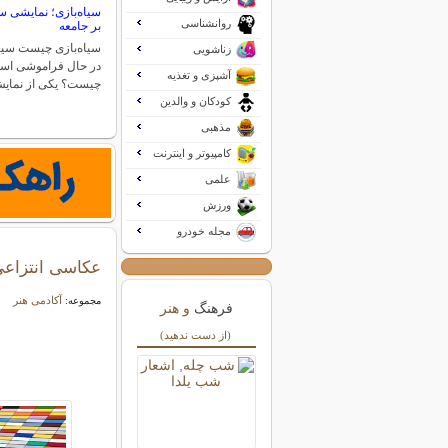
سیاه‌بازی؛ نمایشی س
روانشناسی
بر جامعه
سیاه‌بازی چیست سیا
زناشویی
در حال فراموشی است
آشپزی و تغذیه
چیست؟ یکی از نمای
کودکان و والدین
مذهبی
کامپیوتر و اینترنت
علمی
ورزش
مجله خودرو
عکاسی انتزاعی:
آکادمی هنر
مجموعه:
فرهنگ
و هنر
(از دست ندهید)