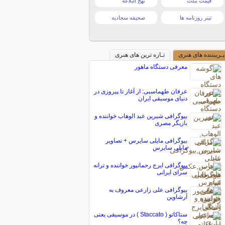
قیمت تبلت
نهج البلاغه
تیتر روزنامه ها
صحیفه سجادیه
پـربیننده های هنری
تـازه ترین های هنری
معرفی دستگاه ماهور
عرفان طهماسبی: از آغاز تا پیروزی در
دنیای موسیقی ایران
بیوگرافی شیرین عبد الوهاب خواننده و
بازیگر مصری
بیوگرافی مایلی سایرس + تصاویر
مایلی سایرس
بیوگرافی ایرج رحمانپور خواننده و ترانه
سرای ایرانی
بیوگرافی علی زارعی معروف به
آرشاوین
ِستاکاتو ( Staccato ) در موسیقی یعنی
چه؟