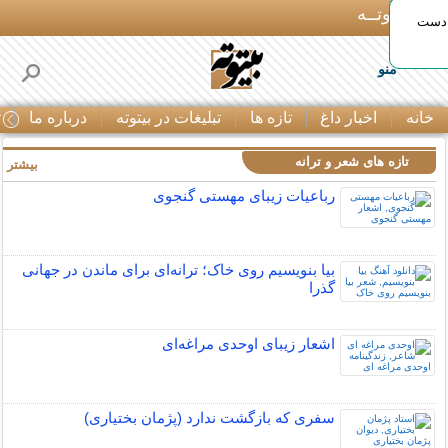
بـیتوتــه
 دست
منو
خانه
اخبار داغ
تازه ها
تبلیغات در بیتوته
درباره ما
ت
تازه های شعر و ترانه
بیشتر »
رباعیات زیبای مهستی گنجوی
بیا بنویسیم روی خاک؛ ترانه‌ای برای ماندن در جهانی
گذرا
اشعار زیبای اوحدی مراغه‌ای
سفری که بازگشت ندارد (پژمان بختیاری)