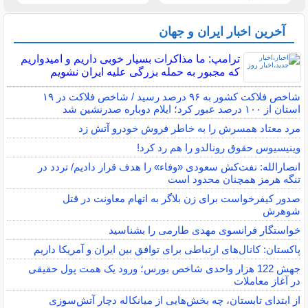
آخرین اخبار ایران و جهان
ترامپ: ما مذاکرات بسیار خوبی داریم و امیدواریم
که مجبور به حمله بزرگی علیه ایران نشویم
شاخص فلاکت کشور به ۹۶ درصد رسید / شاخص فلاکت در ۱۹
استان از ۱۰۰ درصد عبور کرد؛ ایلام دوباره صدرنشین شد
مرد معتاد همسرش را به خاطر فروش خودرو آتش زد
وینیسیوس حقوق رونالدو را هم رد کرد!
انصارالله: نفت‌کش سعودی «وفاء» را هدف قرار دادیم/ تردد در
تنگه هرمز همچنان محدود است
صدور کیفرخواست برای زن بلاگر به اتهام معاونت در قتل
شوهرش
خواستگار فرانسوی مهدی طارمی را بشناسید
پاکستان: کانال‌های ارتباطی برای توافق بین ایران و آمریکا داریم
جهش 122 هزار واحدی شاخص بورس؛ ورود یک همت پول حقیقی
در آغاز معاملات
از ابتدای تابستان، چه بخش‌هایی از میانکاله دچار آتش‌سوزی