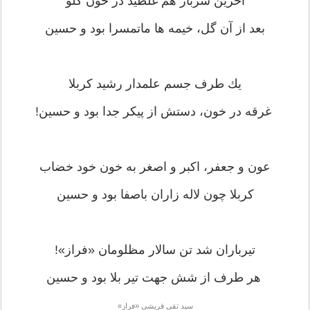
آخرين سرباز هم غلطيد در خون گلو
بعد از آن گل، خيمه ها ماتمسرا بود و حسين
يك طرف جسم علمدار رشيد كربلا
غرقه در خون، دستش از پيكر جدا بود و حسين!
عون و جعفر، اكبر و اصغر به خون خود خضاب
كربلا چون لاله زاران باصفا بود و حسين
تيرباران شد تن سالار مظلومان «فراز»!
هر طرف از شش جهت تير بلا بود و حسين
سيد تقى قريشى «فراز»