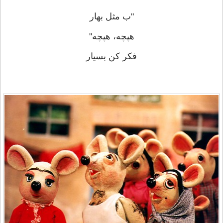
"ب مثل بهار
هپچه، هپچه"
فکر کن بسیار