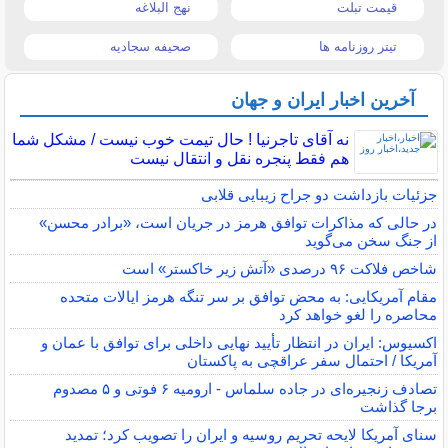
قیمت تبلت
نهج البلاغه
تیتر روزنامه ها
صحیفه سجادیه
آخرین اخبار ایران و جهان
نه آقای تاجرنیا ! حال تیمت خوب نیست / مشکل شما
هم فقط پنجره نقل و انتقال نیست
جزئیات بازداشت دو جراح زیبایی قلابی
در حالی که مذاکرات توافق هرمز در جریان است، «برادر محسن»
از جنگ سخن می‌گوید
شاخص فلاکت ۹۶ درصدی «آتش زیر خاکستر» است
مقام آمریکایی: به محض توافق بر سر تنگه هرمز ایالات متحده
محاصره را لغو خواهد کرد
اکسیوس: ایران در انتظار تأیید نهایی داخلی برای توافق با عمان و
آمریکا / احتمال سفر عراقچی به پاکستان
تصادف زنجیره‌ای در جاده سلماس - ارومیه ۶ فوتی و ۵ مصدوم
برجا گذاشت
سنای آمریکا لایحه تحریم روسیه و ایران را تصویب کرد؛ تمدید