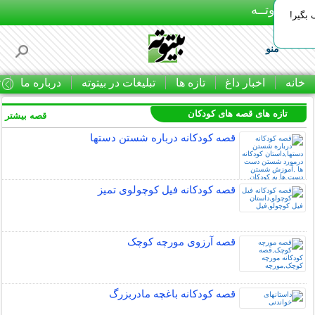
بـیتوتــه
بگیر!
منو
خانه
اخبار داغ
تازه ها
تبلیغات در بیتوته
درباره ما
ت
تازه های قصه های کودکان
قصه بیشتر »
قصه کودکانه درباره شستن دستها
قصه کودکانه فیل کوچولوی تمیز
قصه آرزوی مورچه کوچک
قصه کودکانه باغچه مادربزرگ