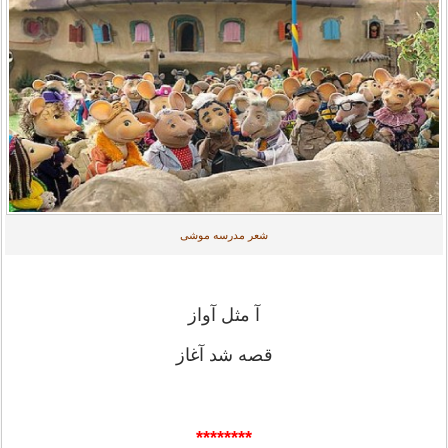
شعر مدرسه موشی
آ مثل آواز
قصه شد آغاز
********