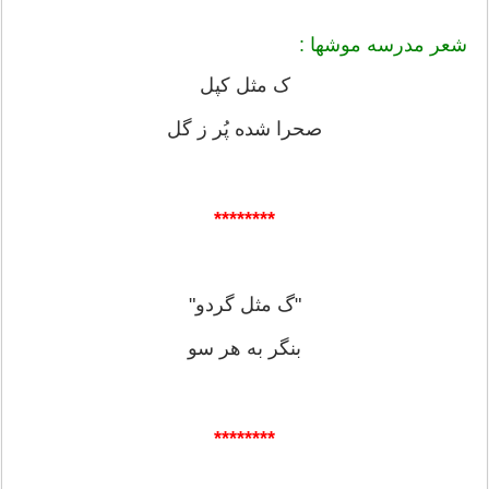
شعر مدرسه موشها :
ک مثل کپل
صحرا شده پُر ز گل
********
"گ مثل گردو"
بنگر به هر سو
********