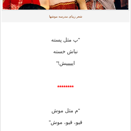
شعر زیبای مدرسه موشها
"پ مثل پسته
نباش خسته
ایییییش!"
********
"م مثل موش
قیو، قیو، موش"