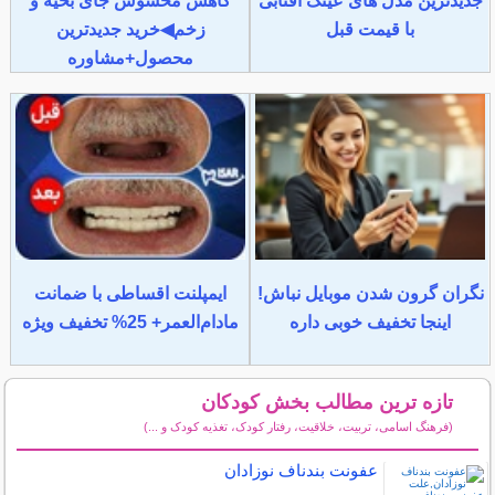
جدیدترین مدل های عینک آفتابی
کاهش محسوس جای بخیه و
با قیمت قبل
زخم◀خرید جدیدترین
محصول+مشاوره
نگران گرون شدن موبایل نباش!
ایمپلنت اقساطی با ضمانت
اینجا تخفیف خوبی داره
مادام‌العمر+ 25% تخفیف ویژه
تازه ترین مطالب بخش کودکان
(فرهنگ اسامی، تربیت، خلاقیت، رفتار کودک، تغذیه کودک و ...)
سایر مطالب کودکان
عفونت بندناف نوزادان