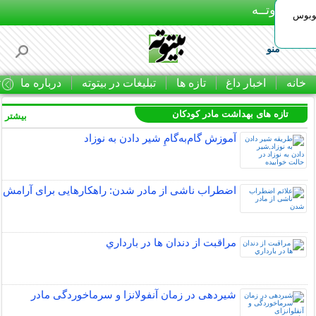
بـیتوتــه
توبوس
منو
خانه
اخبار داغ
تازه ها
تبلیغات در بیتوته
درباره ما
ت
تازه های بهداشت مادر کودکان
بیشتر »
آموزش گام‌به‌گامِ شیر دادن به نوزاد
اضطراب ناشی از مادر شدن: راهکارهایی برای آرامش
مراقبت از دندان‌ ها در بارداري
شیردهی در زمان آنفولانزا و سرماخوردگی مادر