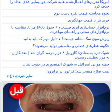
آمریکا تحریم‌های اعمال‌شده علیه شرکت هواپیمایی فلای بغداد را
حذف کرد
نحوه محاسبه قیمت نقره دست دوم
خرید تتر با قیمت جهانگیری
نرم‌افزار حسابداری ابری چیست؟ + جدول 1405 مزایا، مقایسه با
نرم‌افزارهای سنتی و راهنمای مهاجرت
ریزش موی سگ نشانه چیست؟ ۷ دلیل مهم که باید بدانید
چگونه عطرهای فصلی و مناسبتی تولید می‌شوند؟
شوک تازه به معادن؛ گازوئیل ۸ هزار درصد گران شد | معدنکاران
به مرز تعطیلی رسیدند
حمله هوایی اسرائیل به شهرک المنصوری در جنوب لبنان
بمب صلاح منفجر شد: فرعون در ترابزون!
سایر خبرهای داغ »