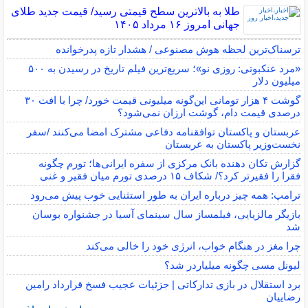
طلا به بالاترین سطح قیمتی رسید/ قیمت جدید طلای
جهانی امروز ۱۶ مرداد ۱۴۰۵
ترسناک‌ترین لحظه هوش مصنوعی / هشدار تازه پدرخوانده
«مرد عنکبوتی: روزی نو»؛ سریع‌ترین فیلم تاریخ در رسیدن به ۵۰۰
میلیون دلار
گوشت ۴ هزار تومانی این‌گونه میلیونی قیمت خورد/ چرا با افت ۳۰
درصدی قیمت دام، گوشت ارزان نمی‌شود؟
عربستان و پاکستان توافقنامه دفاعی مشترک امضا می‌کنند /سفر
نخست‌وزیر پاکستان به عربستان
گزارش تکان‌ دهنده بانک مرکزی از سفره ایرانی‌ها؛ تورم چگونه
فقرا را فقیرتر کرد؟/ شکاف ۱۵ درصدی تورم میان فقیر و غنی
ترامپ: همه چیز درباره ایران به طور استثنایی خوب پیش می‌رود
بازیگر مالزیایی، فیلمساز سال سینمای آسیا در جشنواره بوسان
شد
چرا مغز در هنگام خواب، انرژی خود را خالی می‌کند
لیونل مسی چگونه میلیاردر شد؟
برد استقلال در بازی تدارکاتی | جزئیات عجیب فسخ قرارداد رامین
رضاییان