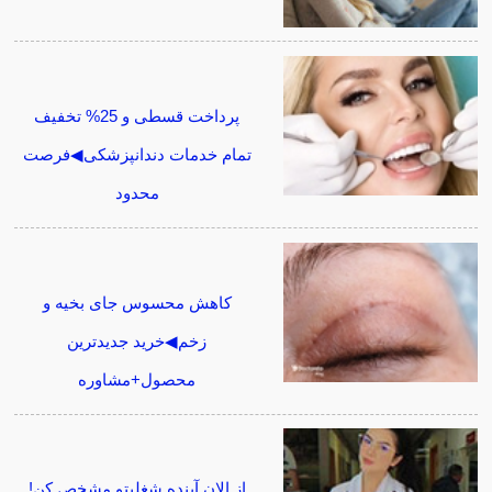
پرداخت قسطی و 25% تخفیف
تمام خدمات دندانپزشکی◀فرصت
محدود
کاهش محسوس جای بخیه و
زخم◀خرید جدیدترین
محصول+مشاوره
از الان آینده شغلیتو مشخص کن!