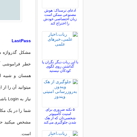
ادعای ترسناک: هوش
مصنوعی ممکن است
زبان اختصاصی خودش
را اختراع کند
LastPass
مشکل گذرواژه ها
با این ربات دیگر نگران پا
خطر فراموشی آنه
گذاشتن روی لگوی
کودکان نیستید
میتوانید آن را از 
نیاز ب
۵ نکته ضروری برای
امنیت کامپیوتر
شخصی‌تان که از هک
مشخص میکنید حفا
شدن جلوگیری می‌کند
است.