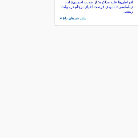
افراطی‌ها علیه مذاکره؛ از ضدیت احمدی‌نژاد با
دیپلماسی تا نابودی فرصت احیای برجام در دولت
رییسی
سایر خبرهای داغ »