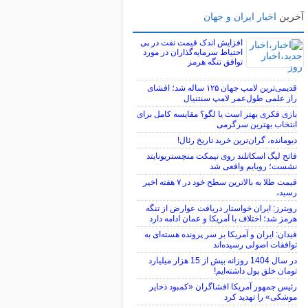
آخرین
اخبار ایران و جهان
افزایش اندک قیمت نفت در پی
احتیاط سرمایه‌گذاران در مورد
توافق تنگه هرمز
قدیمی‌ترین لامپ جهان ۱۲۵ ساله شد؛ افشای
راز علمی طول‌عمر لامپ سنتنیال
بازی فکری بهتر است یا لگو؟ مقایسه کامل برای
انتخاب بهترین سرگرمی
دیومانده، گران‌ترین خرید تاریخ رئال!
فاتح لیگ اسکاتلند روی نیمکت منچستریونایتد
نشست؛ رویایم واقعی شد
قیمت طلا به بالاترین سطح خود در ۷ هفته اخیر
رسید،
رویترز: ایران خواستار دریافت عوارض از تنگه
هرمز شد؛ اختلاف با آمریکا و عمان ادامه دارد
فیدان: ایران و آمریکا بر سر پرونده هسته‌ای به
توافقات اصولی رسیده‌اند
در سال 1404 روزانه بیش از 15 هزار میلیارد
تومان خلق پول داشته‌ایم!
رئیس جمهور آمریکا افشاگران «کمبود ذخایر
موشکی» را تهدید کرد