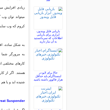
شد
زیادی افزایش مید
میتواند توان وب 
کروم که وب سایت Mashable انتخاب کرده به شما معرفی 
بازیابی فایل ویندوز،
ابزاری برای بازیابی
اطلاعات که نمی‌دانستید
به آن نیاز دارید
به شکل ساده، افز
به مرورگر شما ا
کارهای مختلفی انج
هستند. اگر از کار
حالا برای لایو در
اینستاگرام باید حداقل
هزار فالوور داشته باشید
شنیده اید و یا هم 
reat Suspender