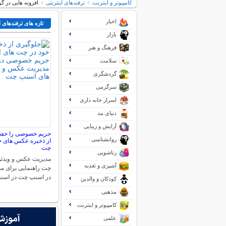
کامپیوتر و اینترنت
ترفندهای اینترنتی
افزونه هایی در گو
اخبار
تازه های ترفندهای ا
بازار
فرهنگ و هنر
سلامت
گردشگری
سرگرمی
اسرار خانه داری
دنیای مد
آرایش و زیبایی
حریم خصوصی را حفظ 
روانشناسی
از ذخیره عکس های خ
چت
زناشویی
مدیریت عکس و ویدئو
آشپزی و تغذیه
چت راهنمایی برای م
در اسنپ چت در اس
کودکان و والدین
مذهبی
کامپیوتر و اینترنت
علمی