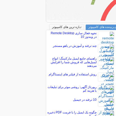
پـربیننده های کامپیوتر
تـازه ترین های کامپیوتر
نحوه فعال سازی Remote Desktop
در ویندوز 10
چند ترفند و آموزش در یاهو مسنجر
راهنمای جامع ایمیل مارکتینگ؛ انواع
ایمیل‌هایی که فروش شما را افزایش
می‌دهند
روش استفاده از فیلتر های اینستاگرام
رپورتاژ آگهی: روشی موثر برای تبلیغات
با هزینه کم
10 ترفند در جیمیل
چگونه یک ایمیل را با فرمت PDF ذخیره