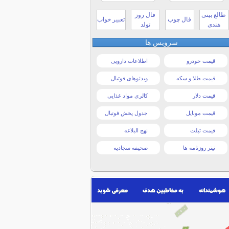
طالع بینی
فال روز
فال چوب
تعبیر خواب
هندی
تولد
سرویس ها
قیمت خودرو
اطلاعات دارویی
قیمت طلا و سکه
ویدئوهای فوتبال
قیمت دلار
کالری مواد غذایی
قیمت موبایل
جدول پخش فوتبال
قیمت تبلت
نهج البلاغه
تیتر روزنامه ها
صحیفه سجادیه