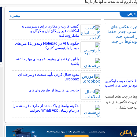
گل کروم که به شدت به آنها نیاز دارید!
ینترنتی
بیشتر »
گیفت کارت راهکاری برای دسترسی به
امکانات غیر رایگان اپل و گوگل و
مایکروسافت
چگونه با AI در Notepad ویندوز 11 متن‌های
خود را بازنویسی کنیم؟
با این ترفندهای یوتیوب تجربه‌ای بهتر داشته
باشید
نحوه فعال کردن تأیید صحت دو مرحله ای
Dropbox
کنید/نحوه جلوگیری
ود در چت های اسنپ
جابه‌جایی فایل‌ها از طریق وای‌فای
ها در چت های اسنپ
دیریت عکس های خود
چگونه پیام‌های پاک شده از طرف فرستنده را
نپ چت شما…
در پیام رسان WhatsApp بخوانیم