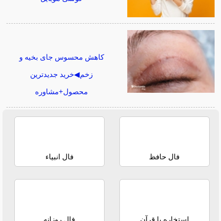
کاهش محسوس جای بخیه و
زخم◀خرید جدیدترین
محصول+مشاوره
فال حافظ
فال انبیاء
استخاره با قرآن
فال روزانه