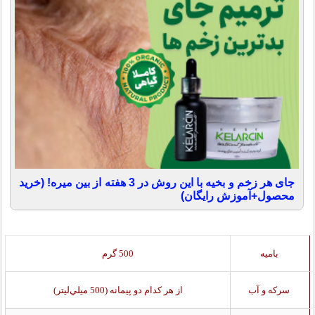
جای هر زخم و بخیه با این روش در 3 هفته از بین میره! (خرید
محصول+آموزش رایگان)
باميه
500 گرم
سركه و آب
از هر کدام دو پيمانه (500 ميلي‌ليتر)