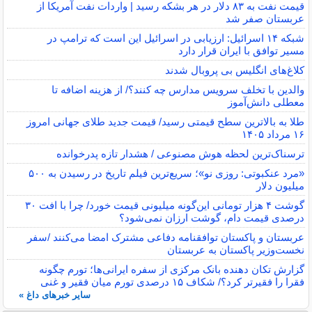
قیمت نفت به ۸۳ دلار در هر بشکه رسید | واردات نفت آمریکا از
عربستان صفر شد
شبکه ۱۴ اسرائیل: ارزیابی در اسرائیل این است که ترامپ در
مسیر توافق با ایران قرار دارد
کلاغ‌های انگلیس بی پروبال شدند
والدین با تخلف سرویس مدارس چه کنند؟/ از هزینه اضافه تا
معطلی دانش‌آموز
طلا به بالاترین سطح قیمتی رسید/ قیمت جدید طلای جهانی امروز
۱۶ مرداد ۱۴۰۵
ترسناک‌ترین لحظه هوش مصنوعی / هشدار تازه پدرخوانده
«مرد عنکبوتی: روزی نو»؛ سریع‌ترین فیلم تاریخ در رسیدن به ۵۰۰
میلیون دلار
گوشت ۴ هزار تومانی این‌گونه میلیونی قیمت خورد/ چرا با افت ۳۰
درصدی قیمت دام، گوشت ارزان نمی‌شود؟
عربستان و پاکستان توافقنامه دفاعی مشترک امضا می‌کنند /سفر
نخست‌وزیر پاکستان به عربستان
گزارش تکان‌ دهنده بانک مرکزی از سفره ایرانی‌ها؛ تورم چگونه
فقرا را فقیرتر کرد؟/ شکاف ۱۵ درصدی تورم میان فقیر و غنی
سایر خبرهای داغ »