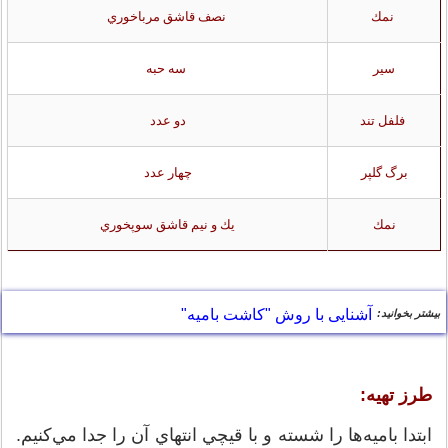
نمك
نصف قاشق مرباخوري
سير
سه حبه
فلفل تند
دو عدد
برگ گلپر
چهار عدد
نمك
يك و نيم قاشق سوپخوري
"
آشنایی با روش "کاشت بامیه
بیشتر بخوانید:
طرز تهيه:
ابتدا باميه‌ها را شسته و با قيچي انتهاي آن را جدا مي‌كنيم.