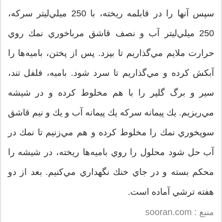
سپس آنها را در قابلمه ريخته، با 250 ميلي‌ليتر سركه،
250 ميلي‌ليتر آب و نصف قاشق مرباخوري نمك روي
حرارت ملايم مي‌گذاريم تا بپزد. پس از پختن، باميه‌ها را
آبكش كرده و مي‌گذاريم تا سرد شود. باميه، فلفل تند،
سير و برگ گلپر را با هم مخلوط كرده و در شيشه
مي‌ريزيم. يك پيمانه سركه يك پيمانه آب و يك و نيم قاشق
سوپخوري نمك را مخلوط كرده و هم مي‌زنيم تا نمك در
آب حل شود محلول را روي باميه‌ها ريخته، در شيشه را
محكم بسته و در جاي خنك نگهداري مي‌كنيم. بعد از دو
هفته ترشي آماده است.
منبع : sooran.com