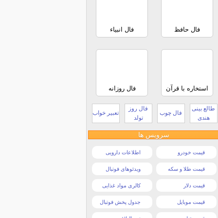
فال حافظ
فال انبیاء
استخاره با قرآن
فال روزانه
طالع بینی
فال روز
فال چوب
تعبیر خواب
هندی
تولد
سرویس ها
قیمت خودرو
اطلاعات دارویی
قیمت طلا و سکه
ویدئوهای فوتبال
قیمت دلار
کالری مواد غذایی
قیمت موبایل
جدول پخش فوتبال