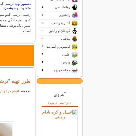
دستور تهیه ترشی کد
روانشناسی
متفاوت و خوشمزه
رسپی ترشی کدو سبز
زناشویی
کدو سبز خانگی و خ
آشپزی و تغذیه
سبز ، یک ترشی متف
کودکان و والدین
است…
مذهبی
کامپیوتر و اینترنت
علمی
ورزش
مجله خودرو
طرز تهیه "ترش
انواع مربا و 
مجموعه:
آشپزی
( از دست ندهید)