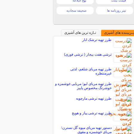
قیمت تبلت
نهج البلاغه
تیتر روزنامه ها
صحیفه سجادیه
پـربیننده های آشپزی
تـازه ترین های آشپزی
طرز تهیه ترشک انار
ترشی هفت بیجار ( ترشی فوری)
طرز تهیه مربای شلغم، لذتی
غیرمنتظره
طرز تهیه مربای لبو؛ مربایی خوشمزه و
خوشرنگ مخصوص پاییز
طرز تهیه ترشی مارچوبه
طرز تهیه ترشی پیاز و هویج
دستور تهیه مربای میوه گل نسترن؛
مربای خوشمزه و مقوی