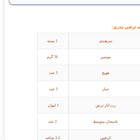
هیه ترشي بندري:
تمرهندی
1 بسته
موسیر
50 گرم
هویج
3 عدد
خیار
3 عدد
رب انار ترش
1 لیوان
بادمجان متوسط
3 عدد
کرفس
3-2 شاخه