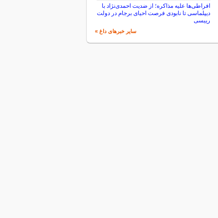
افراطی‌ها علیه مذاکره؛ از ضدیت احمدی‌نژاد با
دیپلماسی تا نابودی فرصت احیای برجام در دولت
رییسی
سایر خبرهای داغ »