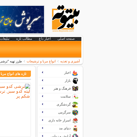
صفحه اصلی
اخبار داغ
مطالب تازه
تبلیغات 
آشپزی و تغذیه
انواع مربا و ترشیجات
طرز تهیه "ترشی 
اخبار
تازه های انواع مربا
بازار
فرهنگ و هنر
سلامت
گردشگری
سرگرمی
اسرار خانه داری
دنیای مد
آرایش و زیبایی