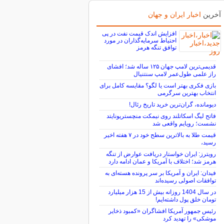
آخرین
اخبار ایران و جهان
افزایش اندک قیمت نفت در پی
احتیاط سرمایه‌گذاران در مورد
توافق تنگه هرمز
قدیمی‌ترین لامپ جهان ۱۲۵ ساله شد؛ افشای
راز علمی طول‌عمر لامپ سنتنیال
بازی فکری بهتر است یا لگو؟ مقایسه کامل برای
انتخاب بهترین سرگرمی
دیومانده، گران‌ترین خرید تاریخ رئال!
فاتح لیگ اسکاتلند روی نیمکت منچستریونایتد
نشست؛ رویایم واقعی شد
قیمت طلا به بالاترین سطح خود در ۷ هفته اخیر
رسید،
رویترز: ایران خواستار دریافت عوارض از تنگه
هرمز شد؛ اختلاف با آمریکا و عمان ادامه دارد
فیدان: ایران و آمریکا بر سر پرونده هسته‌ای به
توافقات اصولی رسیده‌اند
در سال 1404 روزانه بیش از 15 هزار میلیارد
تومان خلق پول داشته‌ایم!
رئیس جمهور آمریکا افشاگران «کمبود ذخایر
موشکی» را تهدید کرد