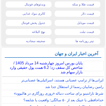
قیمت طلا و سکه
ویدئوهای فوتبال
قیمت دلار
کالری مواد غذایی
قیمت موبایل
جدول پخش فوتبال
قیمت تبلت
نهج البلاغه
تیتر روزنامه ها
صحیفه سجادیه
آخرین اخبار ایران و جهان
پایان بورس امروز چهارشنبه 14 مرداد 1405 /
شاخص کل سقف زد؛ 6.2 همت پول حقیقی وارد
بازار سهام شد
ایرانی‌ها از ترامپ عصبانی هستند، اسرائیلی‌ها عصبانی‌تر
رامین رضاییان رسما از استقلال جدا شد
شرط تارانتینو برای ساخت دنباله «روزی روزگاری در هالیوود»
خداحافظی با عینک بعد از ۵۰ سالگی؛ واقعیت یا شایعه؟