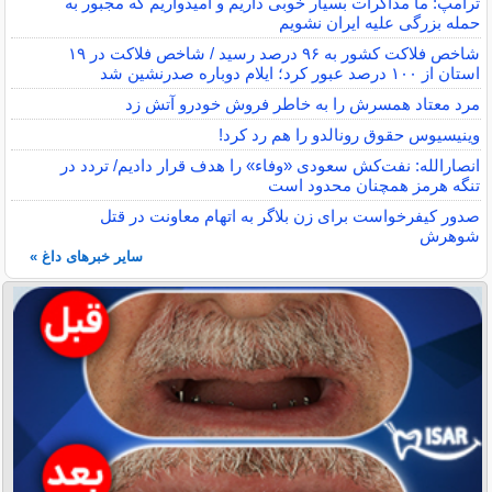
ترامپ: ما مذاکرات بسیار خوبی داریم و امیدواریم که مجبور به
حمله بزرگی علیه ایران نشویم
شاخص فلاکت کشور به ۹۶ درصد رسید / شاخص فلاکت در ۱۹
استان از ۱۰۰ درصد عبور کرد؛ ایلام دوباره صدرنشین شد
مرد معتاد همسرش را به خاطر فروش خودرو آتش زد
وینیسیوس حقوق رونالدو را هم رد کرد!
انصارالله: نفت‌کش سعودی «وفاء» را هدف قرار دادیم/ تردد در
تنگه هرمز همچنان محدود است
صدور کیفرخواست برای زن بلاگر به اتهام معاونت در قتل
شوهرش
سایر خبرهای داغ »