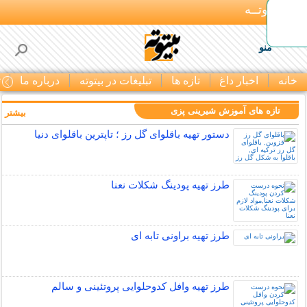
بـیتوتــه
منو
خانه
اخبار داغ
تازه ها
تبلیغات در بیتوته
درباره ما
ت
تازه های آموزش شیرینی پزی
بیشتر »
دستور تهیه باقلوای گل رز ؛ تاپترین باقلوای دنیا
طرز تهیه پودینگ شکلات نعنا
طرز تهیه براونی تابه ای
طرز تهیه وافل کدوحلوایی پروتئینی و سالم