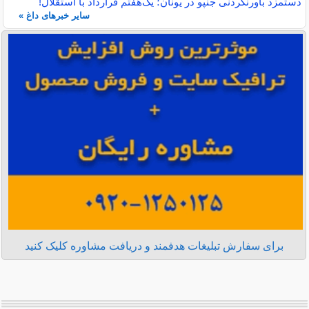
دستمزد باورنکردنی جنپو در یونان؛ یک‌هفتم قرارداد با استقلال!
سایر خبرهای داغ »
برای سفارش تبلیغات هدفمند و دریافت مشاوره کلیک کنید