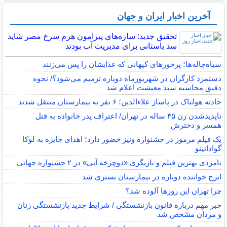
آخرین اخبار ایران و جهان
تحقیق جدید: سازه‌های پیرامون هرم سرخ مصر شاید
سد باستانی برای مدیریت آب بودند
سیاه‌چاله‌ها؛ پرخورهای کیهانی که غذایشان را پس می‌زنند
دستمزد کارگران در شهریورماه دوباره ترمیم می‌شود؟/ نحوه
دقیق محاسبه سبد معیشت اعلام شد
حادثه هولناک در پاساژ علاءالدین؛ ۶ نفر به بیمارستان منتقل شدند
ناپدیدشدن زن ۴۵ ساله در تهران/ اعتراف پدر خانواده به قتل
همسر و دخترش
یک فیلم مرموز در جشنواره ونیز حضور دارد؛ اهدای جایزه به لوکا
گوادانینو
نامزدی بهترین فیلم و بازیگری «دوچرخه آبی» در ۲ جشنواره جهانی
ایرج خواننده دوباره در بیمارستان بستری شد
چرا تهران این روزها آلوده شد؟
خبر مهم درباره قانون بازنشستگی / شرایط جدید بازنشستگی زنان
و مردان مشخص شد