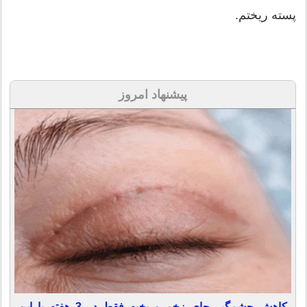
پسته ريختم.
پیشنهاد امروز
کاهش چشمگیر جای زخم و بخیه فقط در 3 هفته با این