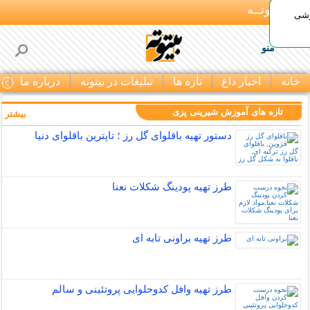
بـیتوتــه
وشی
منو
خانه
اخبار داغ
تازه ها
تبلیغات در بیتوته
درباره ما
ت
تازه های آموزش شیرینی پزی
بیشتر »
دستور تهیه باقلوای گل رز ؛ تاپترین باقلوای دنیا
طرز تهیه پودینگ شکلات نعنا
طرز تهیه براونی تابه ای
طرز تهیه وافل کدوحلوایی پروتئینی و سالم