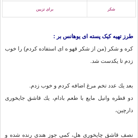
شکر
برای تزیین
طرز تهیه کیک پسته ای یوهانس بر :
كره و شكر (من از شكر قهو ه اى استفاده كردم) را خوب
زدم تا يكدست شد.
بعد يك عدد تخم مرغ اضافه كردم و خوب زدم.
دو قطره وانيل مايع با طعم بادام، يك قاشق جايخورى
دارچين،
نصف قاشق چايخورى هل، كمى جوز هندى رنده شده و