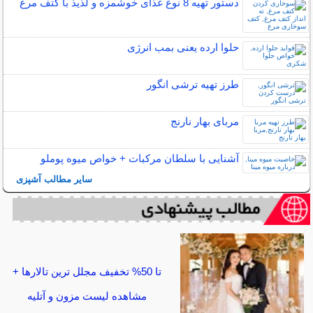
دستور تهیه 8 نوع غذای خوشمزه و لذیذ با کتف مرغ
حلوا ارده یعنی بمب انرژی
طرز تهیه ترشی انگور
مربای بهار نارنج
آشنایی با سلطان مرکبات + خواص میوه پوملو
سایر مطالب آشپزی
تا 50% تخفیف مجلل ترین تالارها +
مشاهده لیست مزون و آتلیه