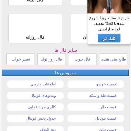
حراج تابستانه روژا شروع
شد◀تا 50% تخفیف
لوازم آرایشی
استخاره با قرآن
فال روزانه
کلیک کن
سایر فال ها
طالع بینی هندی
فال چوب
فال روز تولد
تعبیر خواب
سرویس ها
قیمت خودرو
اطلاعات دارویی
قیمت طلا و سکه
ویدئوهای فوتبال
قیمت دلار
کالری مواد غذایی
قیمت موبایل
جدول پخش فوتبال
قیمت تبلت
نهج البلاغه