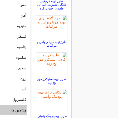
طرز تهیه کروفین
مس
خانگی: شیرینی آسان با
طعم دارچین و کره
آهن
منیزیم
فسفر
طرز تهیه مربا ریواس و
مرکبات
پتاسیم
سلنیوم
سدیم
روی
طرز تهیه اسنیکرز موز
یخ زده
آب
کلسترول
ویتامین ها
طرز تهیه پودینگ وانیلی،