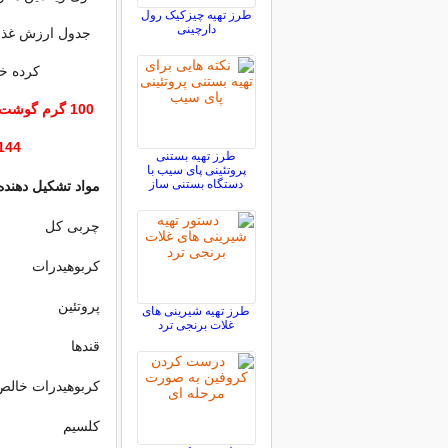
طرز تهیه چیزکیک رول
دارچینی
جدول ارزش غذا
کرده خام در
100 گرم گوش
144 کیلو کال
طرز تهیه بستنی
پروتئینی پای سیب با
دستگاه بستنی ساز
مواد تشکیل دهند
چربی کل
کربوهیدرات
پروتئین
طرز تهیه شیرینی های
غلات برنجی ترد
قندها
کربوهیدرات خالص
کلسیم