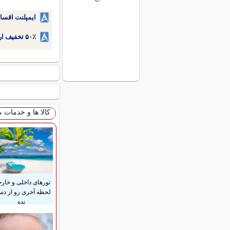
ایمپلنت اقسا
۵۰٪ تخفیف ارتودنسی دندان اقساطی بدون نیاز به چک یا سفته!
کالا ها و خدمات 
تورهای داخلی و خار
لحظه آخری رو از د
نده