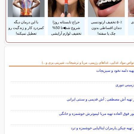
ی
۵۰٪ تخفیف ارتودنسی
حراج تابستانه روژا
با این درمان دیگه
دندان اقساطی بدون
شروع شد◀تا 50%
کمردرد کار و زندگیت رو
چک یا سفته!
تخفیف لوازم آرایشی
تعطیل نمیکنه!
واص مواد غذایی، غذاهای رژیمی، مربا و ترشیجات، شیرینی پزی و...)
هیه دلمه نخود و سبزیجات
مینی تنوری
 تهیه آش مصطفی ; آش قدیمی و سنتی ایرانی
تهیه چیکن پارمزان ایتالیایی خوشمزه و ترد