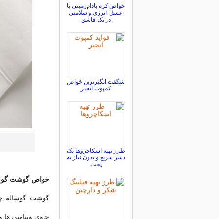
خواص کره بادام‌زمینی با
عسل: انرژی و سلامتی
در یک قاشق
شگفت انگیزترین خواص
کمپوت انجیر
طرز تهیه اسکاچروها یک
دسر سریع و بدون نیاز به
پخت
خواص گوشت گوسا
گوشت گوساله چرخ
حاوی ویتامین ها و مواد