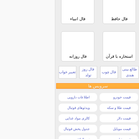
فال حافظ
فال انبیاء
استخاره با قرآن
فال روزانه
طالع بینی
فال روز
فال چوب
تعبیر خواب
هندی
تولد
سرویس ها
قیمت خودرو
اطلاعات دارویی
قیمت طلا و سکه
ویدئوهای فوتبال
قیمت دلار
کالری مواد غذایی
قیمت موبایل
جدول پخش فوتبال