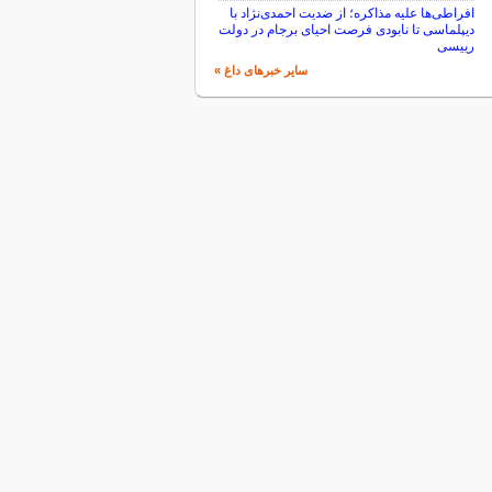
افراطی‌ها علیه مذاکره؛ از ضدیت احمدی‌نژاد با
دیپلماسی تا نابودی فرصت احیای برجام در دولت
رییسی
سایر خبرهای داغ »