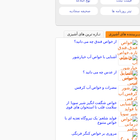
قیمت تبلت
نهج البلاغه
تیتر روزنامه ها
صحیفه سجادیه
پـربیننده های آشپزی
تـازه ترین های آشپزی
از خواص فندق چه می دانید؟
آشنایی با خواص آب خیارشور
از عدس چه می دانید ؟
مضرات و خواص آب کرفس
خواص شگفت انگیز شیر سویا: از
سلامت قلب تا استخوان های قوی
فواید شلغم: یک نیروگاه تغذیه ای با
خواص متنوع
مروری بر خواص کنگر فرنگی