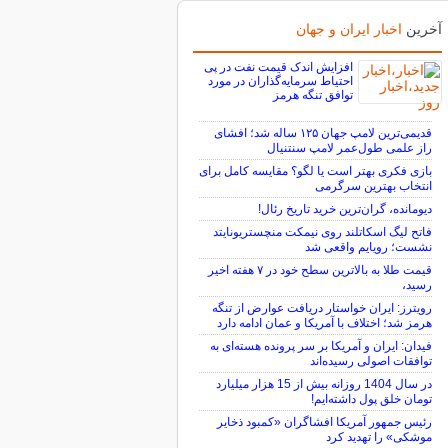
آخرین
اخبار ایران و جهان
افزایش اندک قیمت نفت در پی
احتیاط سرمایه‌گذاران در مورد
توافق تنگه هرمز
قدیمی‌ترین لامپ جهان ۱۲۵ ساله شد؛ افشای
راز علمی طول‌عمر لامپ سنتنیال
بازی فکری بهتر است یا لگو؟ مقایسه کامل برای
انتخاب بهترین سرگرمی
دیومانده، گران‌ترین خرید تاریخ رئال!
فاتح لیگ اسکاتلند روی نیمکت منچستریونایتد
نشست؛ رویایم واقعی شد
قیمت طلا به بالاترین سطح خود در ۷ هفته اخیر
رسید،
رویترز: ایران خواستار دریافت عوارض از تنگه
هرمز شد؛ اختلاف با آمریکا و عمان ادامه دارد
فیدان: ایران و آمریکا بر سر پرونده هسته‌ای به
توافقات اصولی رسیده‌اند
در سال 1404 روزانه بیش از 15 هزار میلیارد
تومان خلق پول داشته‌ایم!
رئیس جمهور آمریکا افشاگران «کمبود ذخایر
موشکی» را تهدید کرد