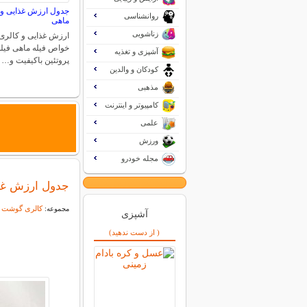
جدول ارزش غذایی و م
روانشناسی
ماهی
زناشویی
ارزش غذایی و کالری 
خواص فیله ماهی فیله
آشپزی و تغذیه
پروتئین باکیفیت و…
کودکان و والدین
مذهبی
کامپیوتر و اینترنت
علمی
ورزش
مجله خودرو
جدول ارزش غذا
کالری گوشت ه
مجموعه:
آشپزی
( از دست ندهید)