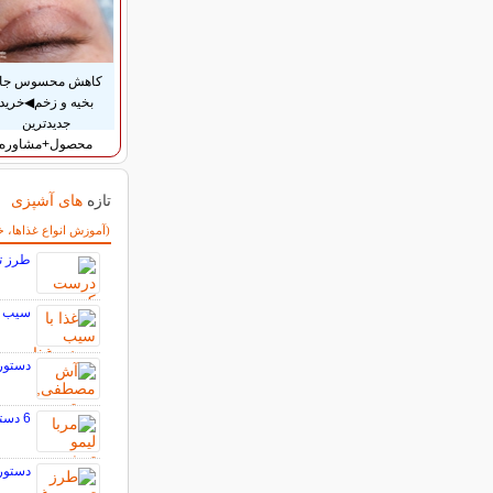
کاهش محسوس جا
بخیه و زخم◀خرید
جدیدترین
محصول+مشاوره
تازه
های آشپزی
سایر مطالب آشپزی
(آموزش انواع غذاها، خ
طرز ت
سیب ز
دستور
6 دستور فوق العاده تهیه مربا لیموترش خوشمزه و خانگی
دستور 