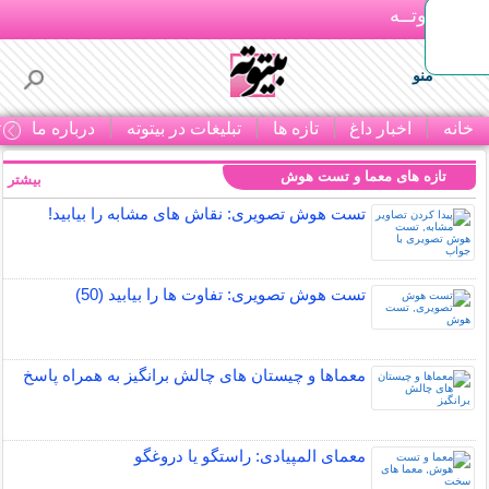
بـیتوتــه
منو
خانه
اخبار داغ
تازه ها
تبلیغات در بیتوته
درباره ما
ت
تازه های معما و تست هوش
بیشتر »
تست هوش تصویری: نقاش های مشابه را بیابید!
تست هوش تصویری: تفاوت ها را بیابید (50)
معماها و چیستان های چالش برانگیز به همراه پاسخ
معمای المپیادی: راستگو یا دروغگو