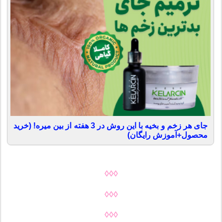
جای هر زخم و بخیه با این روش در 3 هفته از بین میره! (خرید
محصول+آموزش رایگان)
◊◊◊
◊◊◊
◊◊◊