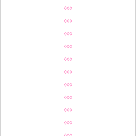
◊◊◊
◊◊◊
◊◊◊
◊◊◊
◊◊◊
◊◊◊
◊◊◊
◊◊◊
◊◊◊
◊◊◊
◊◊◊