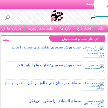
بـیتوتــه
منو
خانه
اخبار داغ
تازه ها
تبلیغات در بیتوته
درباره ما
ت
تازه های معما و تست هوش
بیشتر »
تست هوش تصویری: نقاش های مشابه را بیابید!
تست هوش تصویری: تفاوت ها را بیابید (50)
معماها و چیستان های چالش برانگیز به همراه پاسخ
معمای المپیادی: راستگو یا دروغگو