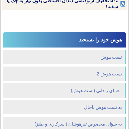
۵۰٪ تخفیف ارتودنسی دندان اقساطی بدون نیاز به چک یا
سفته!
هوش خود را بسنجید
تست هوش
تست هوش 2
معمای زندانی (تست هوش)
یه تست هوش باحال
یه سؤال مخصوص تیزهوشان ( سرکاری و طنز)