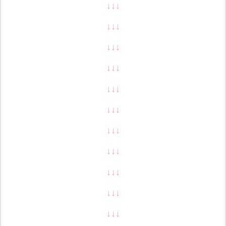
↓↓↓
↓↓↓
↓↓↓
↓↓↓
↓↓↓
↓↓↓
↓↓↓
↓↓↓
↓↓↓
↓↓↓
↓↓↓