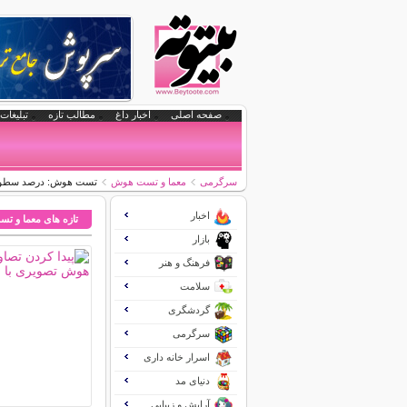
صفحه اصلی
اخبار داغ
مطالب تازه
تبلیغات 
سرگرمی
معما و تست هوش
تست هوش: درصد سطوح
اخبار
تازه های معما و 
بازار
فرهنگ و هنر
سلامت
گردشگری
سرگرمی
اسرار خانه داری
دنیای مد
آرایش و زیبایی