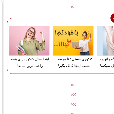
◊◊◊
ه زانودرد
کنکوری هستی؟ تا فرصت
اینجا سال کنکور برای همه
 نمیکنه!
هست اینجا کمک بگیر!
راحت ترین ساله!
◊◊◊
◊◊◊
◊◊◊