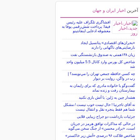
آخرین
اخبار ایران و جهان
افشاگری تلگراف علیه رئیس
فیفا؛ پرداخت شش‌رقمی یوفا به
معشوقه ادعایی اینفانتینو
«بحران‌های اقتصادی» پتانسیل ایجاد
نارضایتی‌های ناگهانی را دارند
زیان ۱۳۸همتی به صندوق بازنشستگی نفت
شاخص کل بورس وارد کانال 5.5 میلیون واحد
شد
چه كسي حافظه جمعي تهران را مي‌نويسد؟ |
رپ در واگن، روايت بر ديوار
گفت‌وگو با خانواده مادری که برای زایمان به
بیمارستان رفت و زنده نماند
هشدار چین به ژاپن: با آتش بازی نکنید
نه آقای تاجرنیا ! حال تیمت خوب نیست / مشکل
شما هم فقط پنجره نقل و انتقال نیست
جزئیات بازداشت دو جراح زیبایی قلابی
در حالی که مذاکرات توافق هرمز در جریان
است، «برادر محسن» از جنگ سخن می‌گوید
شاخص فلاکت ۹۶ درصدی «آتش زیر خاکستر»