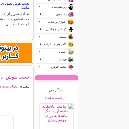
تست هوش تصویری: ن
روانشناسی
بیابید!
تعدادی تصویر از یک ن
زناشویی
همه تصاویر مشابه هس
آشپزی و تغذیه
آنها دقیقا یکسان…
کودکان و والدین
مذهبی
کامپیوتر و اینترنت
علمی
ورزش
مجله خودرو
تست هوش: در
معما و تست 
مجموعه:
سرگرمی
( از دست ندهید )