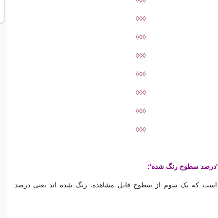
◊◊◊
◊◊◊
◊◊◊
◊◊◊
◊◊◊
◊◊◊
◊◊◊
◊◊◊
درصد سطوح رنگ شده':
 است که یک سوم از سطوح قابل مشاهده، رنگ شده اند یعنی درصد