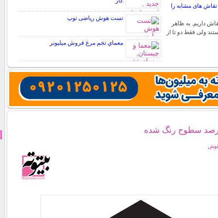
کار
قاش های مشابه را
تست هوش ریاضی توپ
قاش داریم. به ظاهر
تند ولی فقط دو تا از
معماي تخم مرغ فروش ميليونر
صد سطوح رنگ شده
هوش