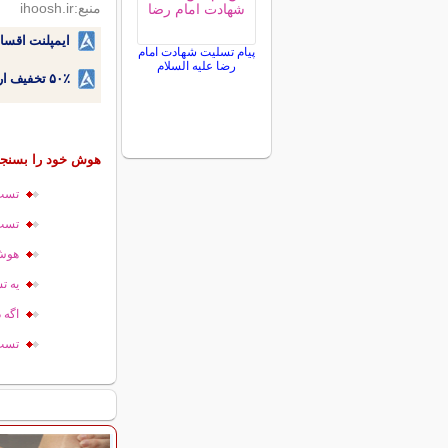
منبع:ihoosh.ir
ایمپلنت اقسا
پیام تسلیت شهادت امام
رضا علیه السلام
۵۰٪ تخفیف ارتودنسی دندان اقساطی بدون نیاز به چک یا سفته!
هوش خود را بسنجی
تست
تست
هوش 
یه ت
اگه 
تست ه