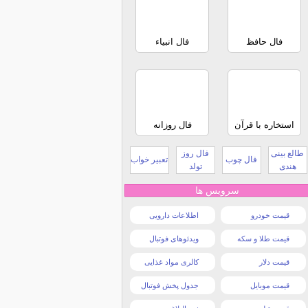
فال حافظ
فال انبیاء
استخاره با قرآن
فال روزانه
طالع بینی
فال روز
فال چوب
تعبیر خواب
هندی
تولد
سرویس ها
قیمت خودرو
اطلاعات دارویی
قیمت طلا و سکه
ویدئوهای فوتبال
قیمت دلار
کالری مواد غذایی
قیمت موبایل
جدول پخش فوتبال