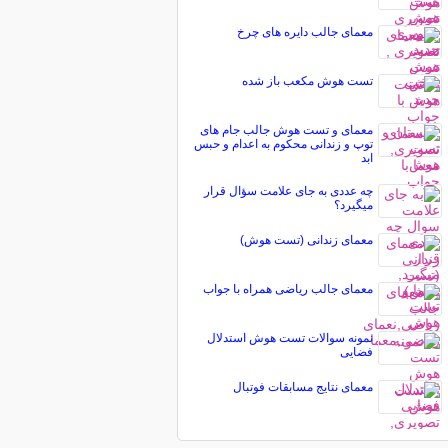
معمای جالب دایره های چرخ
تست هوش مکعب باز شده
معمای و تست هوش جالب جام های
توپ و زندانی محکوم به اعدام و حبس
ابد
چه عددی به جای علامت سؤال قرار
میگیرد؟
معمای زندانی (تست هوش)
معمای جالب ریاضی همراه با جواب
نمونه سوالات تست هوش استدلال
فضایی
معمای نتایج مسابقات فوتبال