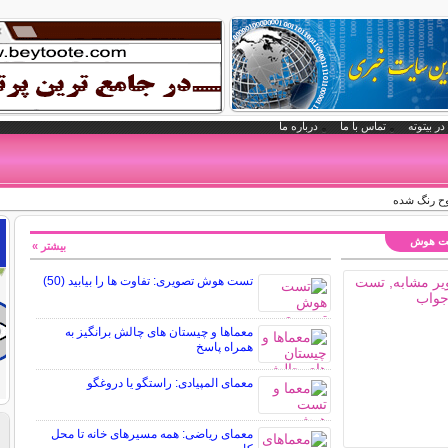
در بیتوته
تماس با ما
درباره ما
 رنگ شده
تست هوش
بیشتر »
تست هوش تصویری: تفاوت ها را بیابید (50)
معماها و چیستان های چالش برانگیز به
همراه پاسخ
معمای المپیادی: راستگو یا دروغگو
معمای ریاضی: همه مسیرهای خانه تا محل