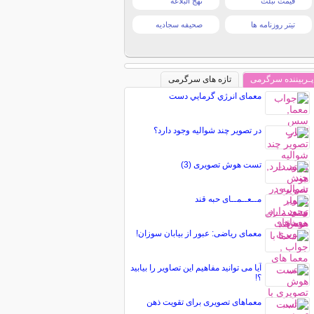
قیمت تبلت
نهج البلاغه
تیتر روزنامه ها
صحیفه سجادیه
پـربیننده سرگرمی
تازه های سرگرمی
معمای انرژي گرمایي دست
در تصویر چند شوالیه وجود دارد؟
تست هوش تصویری (3)
مــعــمــای حبه قند
معمای ریاضی: عبور از بیابان سوزان!
آیا می توانید مفاهیم این تصاویر را بیابید
؟!
معماهای تصویری برای تقویت ذهن