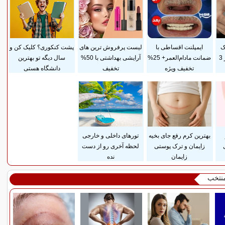
ک
ایمپلنت اقساطی با
لیست پرفروش ترین های
پشت کنکوری؟ کلیک کن و
پوستی زایمان فقط در 3
ضمانت مادام‌العمر+ 25%
آرایشی بهداشتی با 50%
سال دیگه تو بهترین
تخفیف ویژه
تخفیف
دانشگاه هستی
بهترین کرم رفع جای بخیه
تورهای داخلی و خارجی
زایمان و ترک پوستی
لحظه آخری رو از دست
زایمان
نده
منتخب