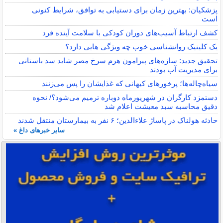
پزشکیان: بهترین زمان برای دستیابی به توافق، شرایط کنونی
است
کشف ارتباط آسیب‌های دوران کودکی با سلامت آینده فرد
یک کلینیک روانشناسی خوب چه ویژگی هایی دارد؟
تحقیق جدید: سازه‌های پیرامون هرم سرخ مصر شاید سد باستانی
برای مدیریت آب بودند
سیاه‌چاله‌ها؛ پرخورهای کیهانی که غذایشان را پس می‌زنند
دستمزد کارگران در شهریورماه دوباره ترمیم می‌شود؟/ نحوه
دقیق محاسبه سبد معیشت اعلام شد
حادثه هولناک در پاساژ علاءالدین؛ ۶ نفر به بیمارستان منتقل شدند
سایر خبرهای داغ »