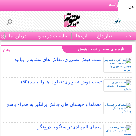
بـیتوتــه
بدن
منو
خانه
اخبار داغ
تازه ها
تبلیغات در بیتوته
درباره ما
ت
تازه های معما و تست هوش
بیشتر »
تست هوش تصویری: نقاش های مشابه را بیابید!
تست هوش تصویری: تفاوت ها را بیابید (50)
معماها و چیستان های چالش برانگیز به همراه پاسخ
معمای المپیادی: راستگو یا دروغگو