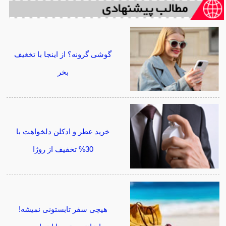
گوشی گرونه؟ از اینجا با تخغیف
بخر
خرید عطر و ادکلن دلخواهت با
30% تخفیف از روژا
هیچی سفر تابستونی نمیشه!