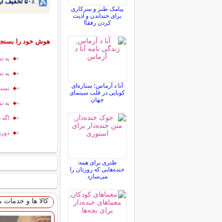
۵۰٪ تخفیف ارتودنسی دندان اقساطی بدون نیاز به چک یا سفته!
پیامک طنز و سرکاری
برای خنداندن و اذیت
کردن رفقا!
هوش خود را بسنجی
یه ت
یه ت
آنا د آرماس؛ ستاره‌ای
تست ه
کوبایی در قلب سینمای
جهان
یه ت
اگه 
دوره
طنزی برای همه:
خنده‌هایی که روزتان را
می‌سازد
کالا ها و خدمات 