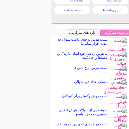
قیمت تبلت
نهج البلاغه
تیتر روزنامه ها
صحیفه سجادیه
پـربیننده سرگرمی
تازه های سرگرمی
تست هوش به جای علامت سوال چه
عددی قرار میگیرد؟
به هوش ریاضی خود ایمان دارید؟ این
معماها را حل کنید!
تست هوش: برج تاس ها
معماي اعداد فرد متوالي
تست هوش وکسلر برای کودکان
نمونه هایی از سوالات هوش فضایی
تصویری به همراه پاسخ
تست هوش های تصویری با جواب (2)