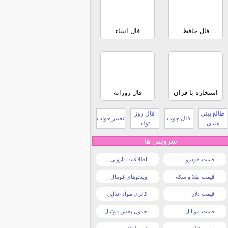
فال حافظ
فال انبیاء
استخاره با قرآن
فال روزانه
طالع بینی
فال روز
فال چوب
تعبیر خواب
هندی
تولد
سرویس ها
قیمت خودرو
اطلاعات دارویی
قیمت طلا و سکه
ویدئوهای فوتبال
قیمت دلار
کالری مواد غذایی
قیمت موبایل
جدول پخش فوتبال