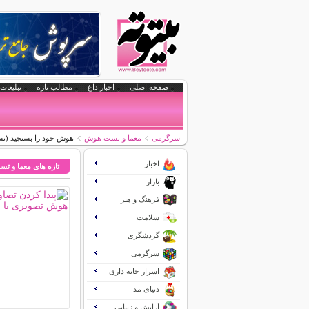
صفحه اصلی
اخبار داغ
مطالب تازه
تبلیغات 
سرگرمی
معما و تست هوش
هوش خود را بسنجید (
اخبار
تازه های معما و 
بازار
فرهنگ و هنر
سلامت
گردشگری
سرگرمی
اسرار خانه داری
دنیای مد
آرایش و زیبایی