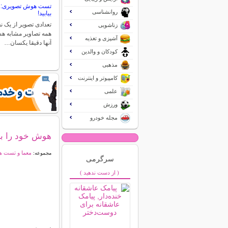
تست هوش تصویری: ن
روانشناسی
بیابید!
تعدادی تصویر از یک ن
زناشویی
همه تصاویر مشابه هس
آشپزی و تغذیه
آنها دقیقا یکسان…
کودکان و والدین
مذهبی
کامپیوتر و اینترنت
علمی
ورزش
مجله خودرو
هوش خود را ب
معما و تست 
مجموعه:
سرگرمی
( از دست ندهید )