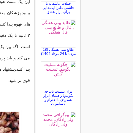
این یک تست هوش 
جملات عاشقانه با
چاشنی طنز؛ ایده‌هایی
برای ابراز عشق
های قهوه پیدا کنی
۳ ثانیه تا یک 
است. اگه بین یک
طالع بینی هفتگی (18
مرداد تا 24 مرداد 1404)
می کند و باید پرو
پیدا کنید،پیشنهاد
قوی تر شود.
برای تسلیت باید چه
بگوییم؛ راهنمای ابراز
همدردی با احترام و
حساسیت