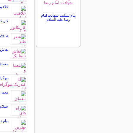
خلاقیت
پیام تسلیت شهادت امام
رضا علیه السلام
کاریکا
ما وق‌
نقاش ن
معماي
بیوگرا
معما 
جملات 
پیام د