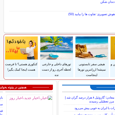
دندان شکن
ش تصویری: تفاوت ها را بیابید (50)
سایر مطالب سرگرمی
 و
هیچی سفر تابستونی
تورهای داخلی و خارجی
کنکوری هستی؟ تا فرصت
نمیشه! ارزانترین تورها
لحظه آخری رو از دست
هست اینجا کمک بگیر!
اینجاست
نده
---------------
---------------- همچنین در بیتوته بخوانید
شوک تازه به معادن؛ گازوئیل ۸ هزار درصد گران شد |
باز
 مرز تعطیلی رسیدند
سوم
ات با ایران به خوبی پیش می‌رود
و آمریکا بر سر پرونده هسته‌ای به
عل