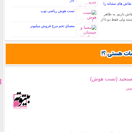
کار
قاش های مشابه را
تست هوش ریاضی توپ
قاش داریم. به ظاهر
تند ولی فقط دو تا از
معماي تخم مرغ فروش ميليونر
سنجید (تست هوش)
هوش