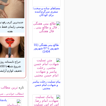
معماهای ساده و سخت؛
سفری سرگرم‌کننده
برای کودکان
جدیدترین کرم رفع ت
هفته
طالع بینی هفتگی (01
شهریور تا 07 شهریور
1404)
حراج تابستانه روژا
شروع شد◀
تخفیف لوازم آرایش
پیام تسلیت رحلت پیامبر
و شهادت امام حسن
تازه
ترین مطالب
مجتبی
سایر مطالب سرگر
(مطالب خواندنی ، ضرب 
پادشا