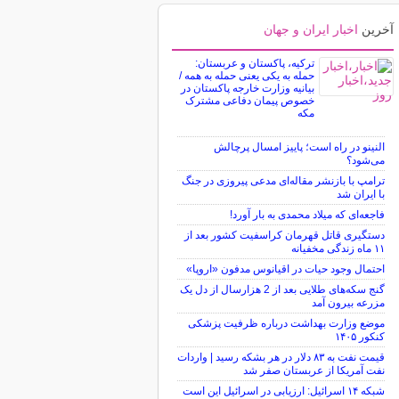
آخرین
اخبار ایران و جهان
ترکیه، پاکستان و عربستان:
حمله به یکی یعنی حمله به همه /
بیانیه وزارت خارجه پاکستان در
خصوص پیمان دفاعی مشترک
مکه
النینو در راه است؛ پاییز امسال پرچالش
می‌شود؟
ترامپ با بازنشر مقاله‌ای مدعی پیروزی در جنگ
با ایران شد
فاجعه‌ای که میلاد محمدی به بار آورد!
دستگیری قاتل قهرمان کراسفیت کشور بعد از
۱۱ ماه زندگی مخفیانه
احتمال وجود حیات در اقیانوس مدفون «اروپا»
گنج سکه‌های طلایی بعد از 2 هزارسال از دل یک
مزرعه بیرون آمد
موضع وزارت بهداشت درباره ظرفیت پزشکی
کنکور ۱۴۰۵
قیمت نفت به ۸۳ دلار در هر بشکه رسید | واردات
نفت آمریکا از عربستان صفر شد
شبکه ۱۴ اسرائیل: ارزیابی در اسرائیل این است