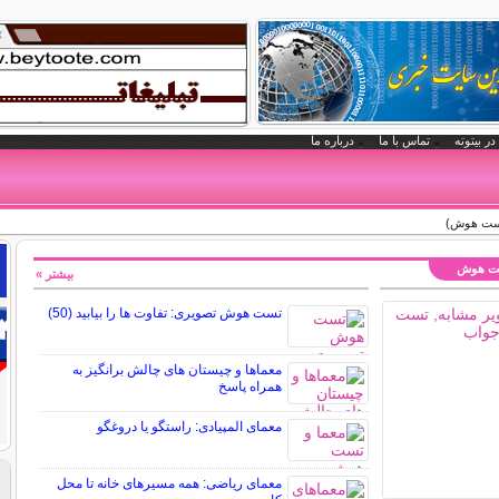
در بیتوته
تماس با ما
درباره ما
تست هوش)
تست هوش
بیشتر »
تست هوش تصویری: تفاوت ها را بیابید (50)
معماها و چیستان های چالش برانگیز به
همراه پاسخ
معمای المپیادی: راستگو یا دروغگو
معمای ریاضی: همه مسیرهای خانه تا محل