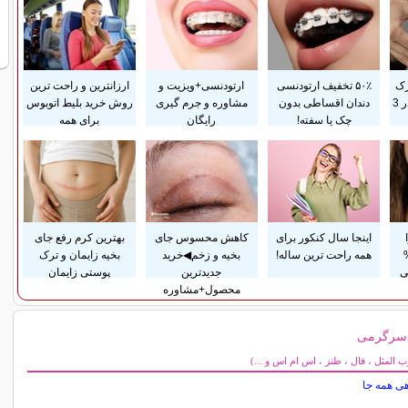
رک
۵۰٪ تخفیف ارتودنسی
ارتودنسی+ویزیت و
ارزانترین و راحت ترین
پوستی زایمان فقط در 3
دندان اقساطی بدون
مشاوره و جرم گیری
روش خرید بلیط اتوبوس
چک یا سفته!
رایگان
برای همه
اینجا سال کنکور برای
کاهش محسوس جای
بهترین کرم رفع جای
تا 50%
همه راحت ترین ساله!
بخیه و زخم◀خرید
بخیه زایمان و ترک
ی
جدیدترین
پوستی زایمان
محصول+مشاوره
 سرگرمی
می
المثل ، فال ، طنز ، اس ام اس و ...)
هی همه جا