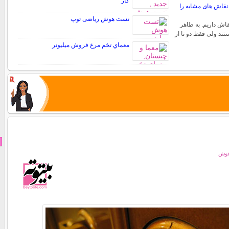
کار
قاش های مشابه را
تست هوش ریاضی توپ
قاش داریم. به ظاهر
تند ولی فقط دو تا از
معماي تخم مرغ فروش ميليونر
هوش