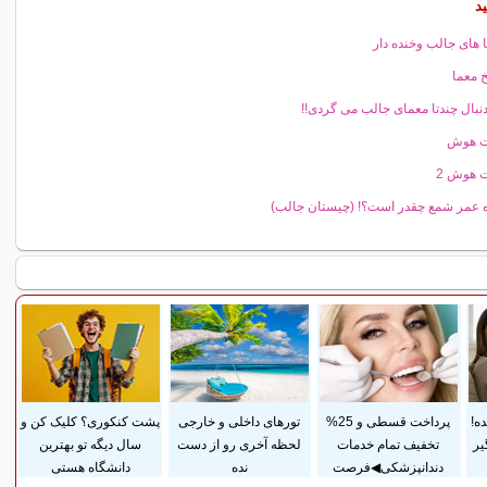
د
 های جالب وخنده دار
 معما
دنبال چندتا معمای جالب می گردی!!
 هوش
 هوش 2
 عمر شمع چقدر است؟! (چیستان جالب)
ده!
پرداخت قسطی و 25%
تورهای داخلی و خارجی
پشت کنکوری؟ کلیک کن و
یر
تخفیف تمام خدمات
لحظه آخری رو از دست
سال دیگه تو بهترین
دندانپزشکی◀فرصت
نده
دانشگاه هستی