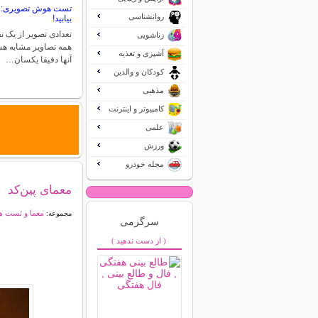
تست هوش تصویری: ن
روانشناسی
بیابید!
تعدادی تصویر از یک ن
زناشویی
همه تصاویر مشابه هس
آشپزی و تغذیه
آنها دقیقا یکسان…
کودکان و والدین
مذهبی
کامپیوتر و اینترنت
علمی
ورزش
مجله خودرو
معمای پین‌کد
معما و تست 
مجموعه:
سرگرمی
( از دست ندهید )