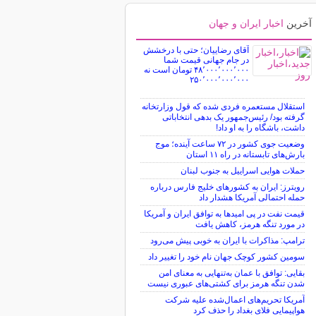
آخرین
اخبار ایران و جهان
آقای رضاییان؛ حتی با درخشش
در جام جهانی قیمت شما
۴۸٬۰۰۰٬۰۰۰٬۰۰۰ تومان است نه
۲۵۰٬۰۰۰٬۰۰۰٬۰۰۰
استقلال مستعمره فردی شده که قول وزارتخانه
گرفته بود/ رئیس‌جمهور یک بدهی انتخاباتی
داشت، باشگاه را به او داد!
وضعیت جوی کشور در ۷۲ ساعت آینده؛ موج
بارش‌های تابستانه در راه ۱۱ استان
حملات هوایی اسراییل به جنوب لبنان
رویترز: ایران به کشورهای خلیج فارس درباره
حمله احتمالی آمریکا هشدار داد
قیمت نفت در پی امیدها به توافق ایران و آمریکا
در مورد تنگه هرمز، کاهش یافت
ترامپ: مذاکرات با ایران به خوبی پیش می‌رود
سومین کشور کوچک جهان نام خود را تغییر داد
بقایی: توافق با عمان به‌تنهایی به معنای امن
شدن تنگه هرمز برای کشتی‌های عبوری نیست
آمریکا تحریم‌های اعمال‌شده علیه شرکت
هواپیمایی فلای بغداد را حذف کرد