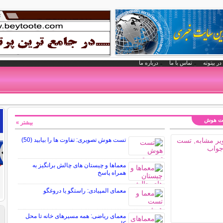
در بیتوته
تماس با ما
درباره ما
تست هوش
بیشتر »
تست هوش تصویری: تفاوت ها را بیابید (50)
معماها و چیستان های چالش برانگیز به
همراه پاسخ
معمای المپیادی: راستگو یا دروغگو
معمای ریاضی: همه مسیرهای خانه تا محل