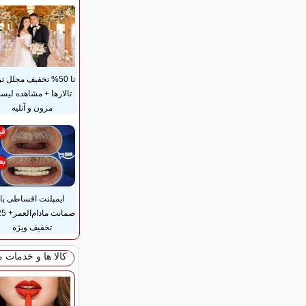
تا 50% تخفیف مجلل ت
تالارها + مشاهده لی
مزون و آتلیه
ایمپلنت اقساطی با
تخفیف ویژه
کالا ها و خدمات 