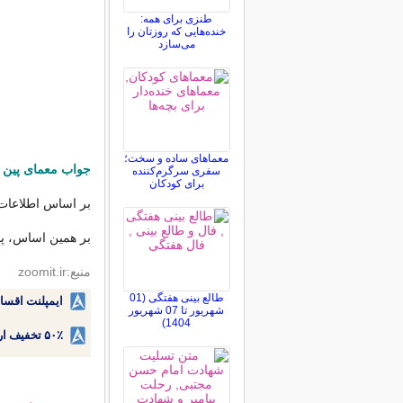
طنزی برای همه:
خنده‌هایی که روزتان را
می‌سازد
معماهای ساده و سخت؛
جواب معمای پین ک
سفری سرگرم‌کننده
برای کودکان
بر اساس اطلاعات 
بر همین اساس، پاسخ معم
منبع:zoomit.ir
طالع بینی هفتگی (01
ایمپلنت اقسا
شهریور تا 07 شهریور
1404)
۵۰٪ تخفیف ارتودنسی دندان اقساطی بدون نیاز به چک یا سفته!