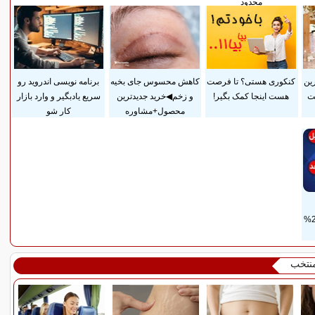
محدود
رین
کنکوری هستی؟ تا فرصت
کاهش محسوس جای بخیه
برنامه نویسی اندروید رو
ست
هست اینجا کمک بگیر!
و زخم◀خرید جدیدترین
سریع یادبگیر و وارد بازار
محصول+مشاوره
کار شو
ضمانت مادام‌العمر+ 25%
منتخب