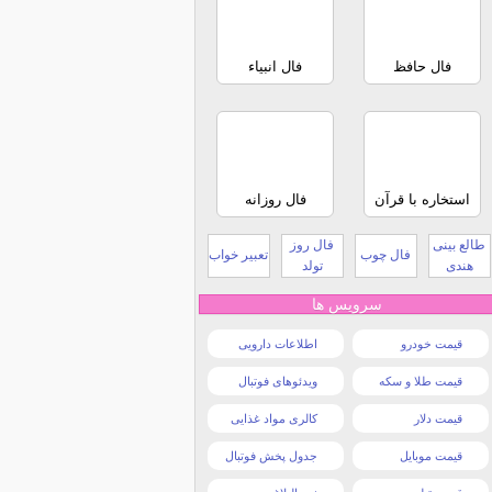
فال حافظ
فال انبیاء
استخاره با قرآن
فال روزانه
طالع بینی
فال روز
فال چوب
تعبیر خواب
هندی
تولد
سرویس ها
قیمت خودرو
اطلاعات دارویی
قیمت طلا و سکه
ویدئوهای فوتبال
قیمت دلار
کالری مواد غذایی
قیمت موبایل
جدول پخش فوتبال