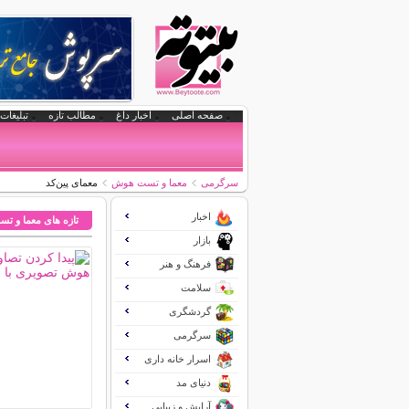
صفحه اصلی
اخبار داغ
مطالب تازه
تبلیغات 
سرگرمی
معما و تست هوش
معمای پین‌کد
اخبار
تازه های معما و 
بازار
فرهنگ و هنر
سلامت
گردشگری
سرگرمی
اسرار خانه داری
دنیای مد
آرایش و زیبایی