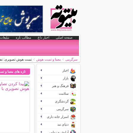
صفحه اصلی
اخبار داغ
مطالب تازه
تبلیغات 
سرگرمی
معما و تست هوش
تست هوش تصویری: تفاوت ها
اخبار
تازه های معما و 
بازار
فرهنگ و هنر
سلامت
گردشگری
سرگرمی
اسرار خانه داری
دنیای مد
آرایش و زیبایی