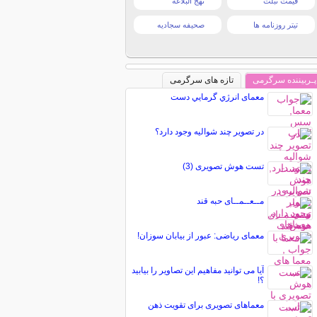
قیمت تبلت
نهج البلاغه
تیتر روزنامه ها
صحیفه سجادیه
پـربیننده سرگرمی
تازه های سرگرمی
معمای انرژي گرمایي دست
در تصویر چند شوالیه وجود دارد؟
تست هوش تصویری (3)
مــعــمــای حبه قند
معمای ریاضی: عبور از بیابان سوزان!
آیا می توانید مفاهیم این تصاویر را بیابید
؟!
معماهای تصویری برای تقویت ذهن