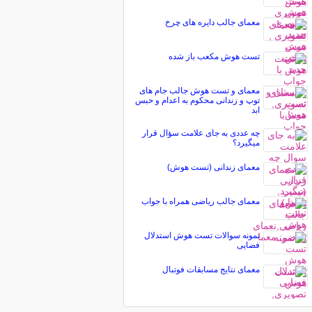
معمای جالب دایره های چرخ
تست هوش مکعب باز شده
معمای و تست هوش جالب جام های
توپ و زندانی محکوم به اعدام و حبس
ابد
چه عددی به جای علامت سؤال قرار
میگیرد؟
معمای زندانی (تست هوش)
معمای جالب ریاضی همراه با جواب
نمونه سوالات تست هوش استدلال
فضایی
معمای نتایج مسابقات فوتبال