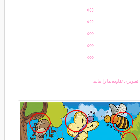
◊◊◊
◊◊◊
◊◊◊
◊◊◊
◊◊◊
یری تفاوت ها را بیابید: