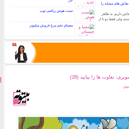
کار
قاش های مشابه را
تست هوش ریاضی توپ
قاش داریم. به ظاهر
تند ولی فقط دو تا از
معماي تخم مرغ فروش ميليونر
: تفاوت ها را بیابید (28)
هوش