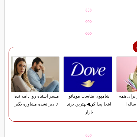
◊◊◊
◊◊◊
◊◊◊
 برای همه
شامپوی مناسب موهاتو
مسیر اشتباه رو ادامه نده!
ساله!
اینجا پیدا کن◀بهترین برند
تا دیر نشده مشاوره بگیر
بازار
◊◊◊