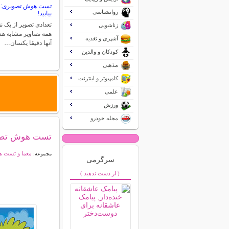
تست هوش تصویری: ن
روانشناسی
بیابید!
تعدادی تصویر از یک ن
زناشویی
همه تصاویر مشابه هس
آشپزی و تغذیه
آنها دقیقا یکسان…
کودکان و والدین
مذهبی
کامپیوتر و اینترنت
علمی
ورزش
مجله خودرو
تست هوش تصویری
معما و تست 
مجموعه:
سرگرمی
( از دست ندهید )