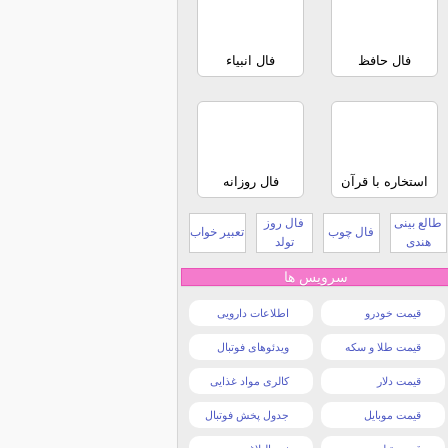
فال حافظ
فال انبیاء
استخاره با قرآن
فال روزانه
طالع بینی
فال روز
فال چوب
تعبیر خواب
هندی
تولد
سرویس ها
قیمت خودرو
اطلاعات دارویی
قیمت طلا و سکه
ویدئوهای فوتبال
قیمت دلار
کالری مواد غذایی
قیمت موبایل
جدول پخش فوتبال