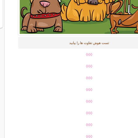
تست هوش تفاوت ها را بیابید
◊◊◊
◊◊◊
◊◊◊
◊◊◊
◊◊◊
◊◊◊
◊◊◊
◊◊◊