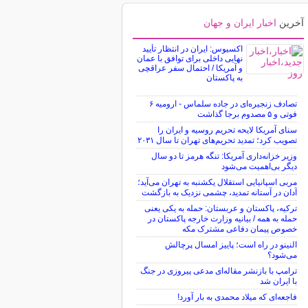
آخرین
اخبار ایران و جهان
اکسیوس: ایران در انتظار تأیید
نهایی داخلی برای توافق با عمان
و آمریکا / احتمال سفر عراقچی
به پاکستان
تصادف زنجیره‌ای در جاده سلماس - ارومیه ۶
فوتی و ۵ مصدوم برجا گذاشت
سنای آمریکا لایحه تحریم روسیه و ایران را
تصویب کرد؛ تمدید تحریم‌های تهران تا سال ۲۰۳۱
وزیر خزانه‌داری آمریکا: تنگه هرمز تا دو سال
دیگر بی‌اهمیت می‌شود
مربی اسپانیایی استقلال یکشنبه به تهران می‌آید؛
آدان در آستانه تمدید، چشمی نزدیک به بازگشت
ترکیه، پاکستان و عربستان: حمله به یکی یعنی
حمله به همه / بیانیه وزارت خارجه پاکستان در
خصوص پیمان دفاعی مشترک مکه
النینو در راه است؛ پاییز امسال پرچالش
می‌شود؟
ترامپ با بازنشر مقاله‌ای مدعی پیروزی در جنگ
با ایران شد
فاجعه‌ای که میلاد محمدی به بار آورد!