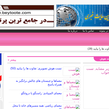
در بیتوته
تماس با ما
درباره ما
 را بیابید (28)
تست هوش
بیشتر »
تست هوش تصویری: تفاوت ها را بیابید (50)
معماها و چیستان های چالش برانگیز به
همراه پاسخ
معمای المپیادی: راستگو یا دروغگو
معمای ریاضی: همه مسیرهای خانه تا محل