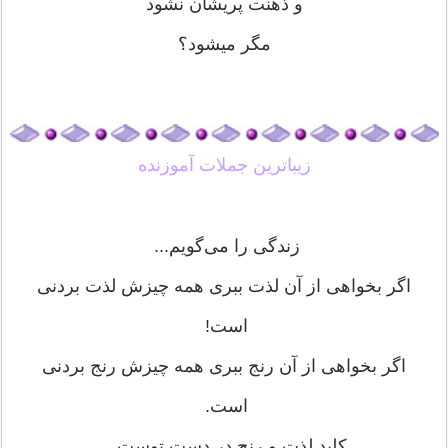
ﻭ ﺫﻫﻨﺖ ﭘﺮﯾﺸﺎﻥ ﻧﺸﻮﺩ
ﻣﮕﺮ میشود؟
زیباترین جملات آموزنده
زندگی را می‌گویم...
اگر بخواهی از آن لذت ببری همه چیزش لذت بردنی
است!
اگر بخواهی از آن رنج ببری همه چیزش رنج بردنی
است.
کلید لذت و رنج در دست توست...