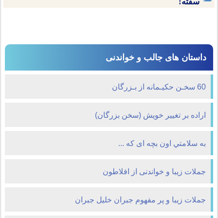
سفته!
داستان های جالب و خواندنی
60 سخـن حکیـمانه از بـزرگان
اراده بر تغییر خویش (سخن بزرگان)
به سلامتي اون بچه ای که ...
جملات زیبا و خواندنی از افلاطون
جملات زیبا و پر مفهوم جبران خلیل جبران