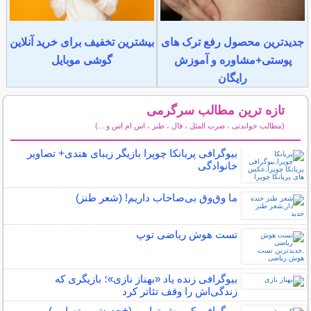
جدیدترین محصول رفع ترک های
بیشترین تخفیف برای خرید آنلاین
پوستی+مشاوره و آموزش
گوشی موبایل
رایگان
تازه ترین مطالب سرگرمی
(مطالب خواندنی ، ضرب المثل ، فال ، طنز ، اس ام اس و ...)
سایر مطالب سرگرمی
بیوگرافی پریانکا چوپرا بازیگر زیبای هندی+ تصاویر
خانوادگی
ما وق‌وق بی‌صاحاب داریم! (شعر طنز)
تست هوش ریاضی توپ
بیوگرافی زنده یاد «بهناز نازی»؛ بازیگری که
زندگی‌اش را وقف تئاتر کرد
بیوگرافی کوروش تهامی (+جدیدترین تصاویر)