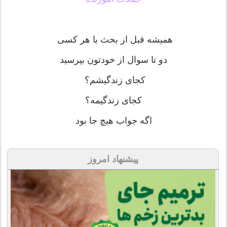
‏هميشه قبل از بحث با هر كسى
دو تا سوال از خودتون بپرسيد
كجاى زندگيشم؟
كجاى زندگيمه؟
اگه جواب هيچ جا بود
پیشنهاد امروز