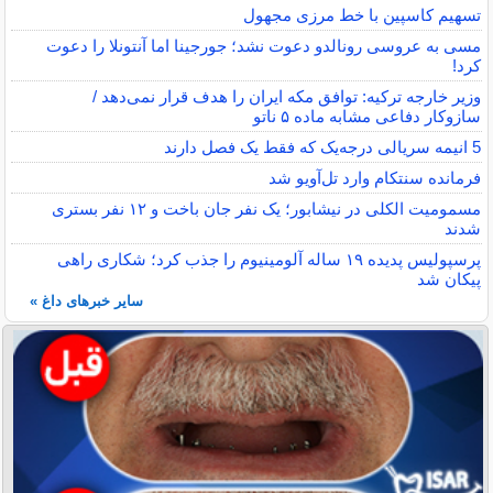
تسهیم کاسپین با خط مرزی مجهول
مسی به عروسی رونالدو دعوت نشد؛ جورجینا اما آنتونلا را دعوت
کرد!
وزیر خارجه ترکیه: توافق مکه ایران را هدف قرار نمی‌دهد /
سازوکار دفاعی مشابه ماده ۵ ناتو
5 انیمه سریالی درجه‌یک که فقط یک فصل دارند
فرمانده سنتکام وارد تل‌آویو شد
مسمومیت الکلی در نیشابور؛ یک نفر جان باخت و ۱۲ نفر بستری
شدند
پرسپولیس پدیده ۱۹ ساله آلومینیوم را جذب کرد؛ شکاری راهی
پیکان شد
سایر خبرهای داغ »