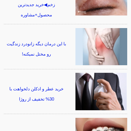
زخم◀خرید جدیدترین
محصول+مشاوره
با این درمان دیگه زانودرد زندگیت
رو مختل نمیکنه!
خرید عطر و ادکلن دلخواهت با
30% تخفیف از روژا