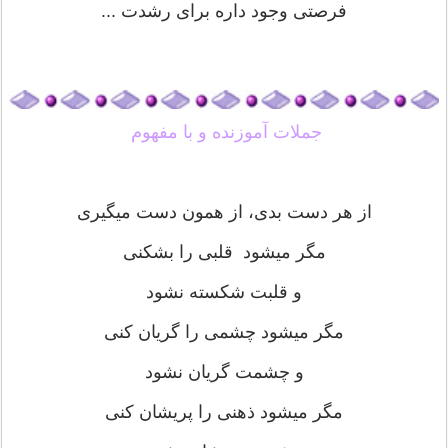
فرصتی وجود داره برای رشدت ...
جملات آموزنده و با مفهوم
از هر دست بدی، از همون دست ميگيری
ﻣﮕﺮ میشود ﻗﻠﺒﯽ ﺭﺍ ﺑﺸﮑﻨﯽ
ﻭ ﻗﻠﺒﺖ ﺷﮑﺴﺘﻪ ﻧﺸﻮﺩ
ﻣﮕﺮ میشود ﭼﺸﻤﯽ ﺭﺍ ﮔﺮﯾﺎﻥ ﮐﻨﯽ
ﻭ ﭼﺸﻤﺖ ﮔﺮﯾﺎﻥ ﻧﺸﻮﺩ
ﻣﮕﺮ میشود ﺫﻫﻨﯽ ﺭﺍ ﭘﺮﯾﺸﺎﻥ ﮐﻨﯽ