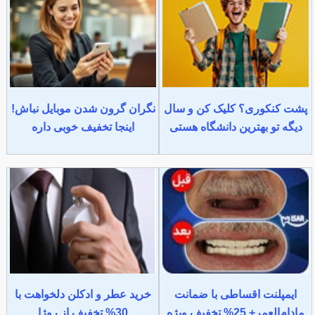
پشت کنکوری؟ کلیک کن و سال
نگران گرون شدن موبایل نباش!
دیگه تو بهترین دانشگاه هستی
اینجا تخفیف خوبی داره
ایمپلنت اقساطی با ضمانت
خرید عطر و ادکلن دلخواهت با
مادام‌العمر+ 25% تخفیف ویژه
30% تخفیف از روژا