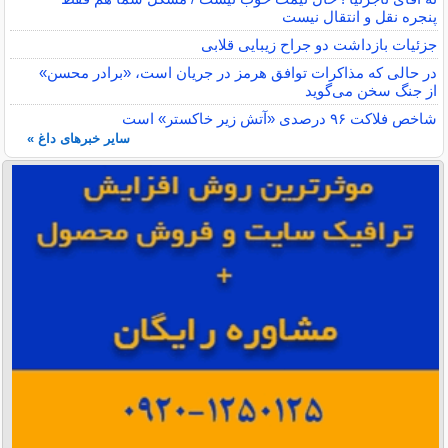
پنجره نقل و انتقال نیست
جزئیات بازداشت دو جراح زیبایی قلابی
در حالی که مذاکرات توافق هرمز در جریان است، «برادر محسن»
از جنگ سخن می‌گوید
شاخص فلاکت ۹۶ درصدی «آتش زیر خاکستر» است
سایر خبرهای داغ »