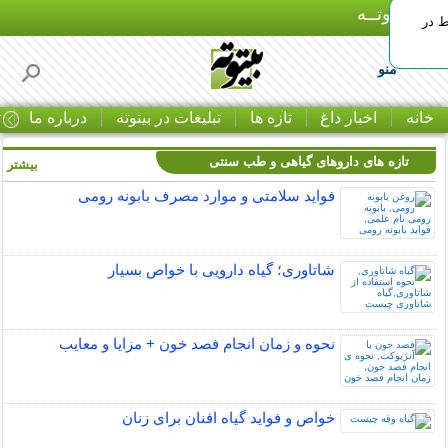
بـیتوتــه
ط در
منو
خانه
اخبار داغ
تازه ها
تبلیغات در بیتوته
درباره ما
ت
تازه های داروهای گیاهی و طب سنتی
بیشتر »
فواید سلامتی و موارد مصرف بابونه رومی
شاتاوری؛ گیاه دارویی با خواص بسیار
نحوه و زمان انجام فصد خون + مزایا و معایب
خواص و فواید گیاه افنان برای زنان