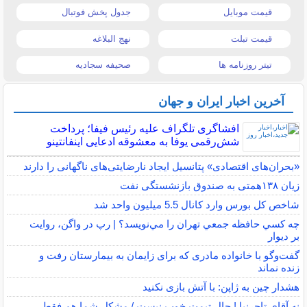
قیمت موبایل
جدول پخش فوتبال
قیمت تبلت
نهج البلاغه
تیتر روزنامه ها
صحیفه سجادیه
آخرین اخبار ایران و جهان
افشاگری تلگراف علیه رئیس فیفا؛ پرداخت
شش‌رقمی یوفا به معشوقه ادعایی اینفانتینو
«بحران‌های اقتصادی» پتانسیل ایجاد نارضایتی‌های ناگهانی را دارند
زیان ۱۳۸همتی به صندوق بازنشستگی نفت
شاخص کل بورس وارد کانال 5.5 میلیون واحد شد
چه كسي حافظه جمعي تهران را مي‌نويسد؟ | رپ در واگن، روايت
بر ديوار
گفت‌وگو با خانواده مادری که برای زایمان به بیمارستان رفت و
زنده نماند
هشدار چین به ژاپن: با آتش بازی نکنید
نه آقای تاجرنیا ! حال تیمت خوب نیست / مشکل شما هم فقط