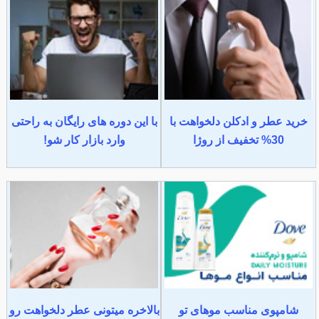
خرید عطر و ادکلن دلخواهت با
با این دوره های رایگان به راحتی
30% تخفیف از روژا
وارد بازار کار شو!
شامپوی مناسب موهای تو
بالاخره میتونی عطر دلخواهت رو