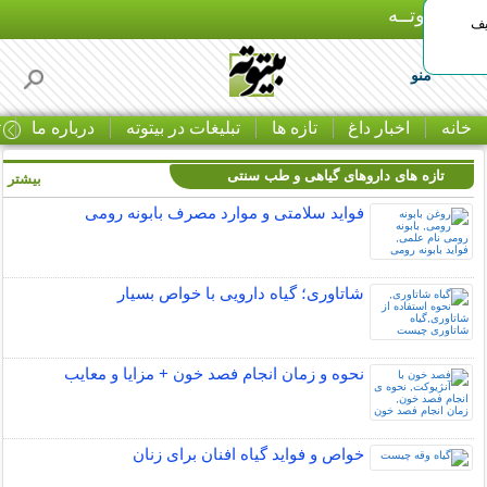
بـیتوتــه
یف
منو
خانه
اخبار داغ
تازه ها
تبلیغات در بیتوته
درباره ما
ت
تازه های داروهای گیاهی و طب سنتی
بیشتر »
فواید سلامتی و موارد مصرف بابونه رومی
شاتاوری؛ گیاه دارویی با خواص بسیار
نحوه و زمان انجام فصد خون + مزایا و معایب
خواص و فواید گیاه افنان برای زنان