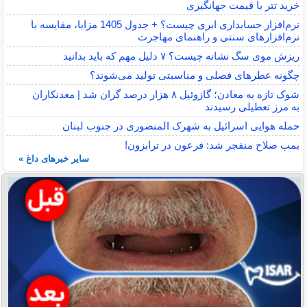
خرید تتر با قیمت جهانگیری
نرم‌افزار حسابداری ابری چیست؟ + جدول 1405 مزایا، مقایسه با
نرم‌افزارهای سنتی و راهنمای مهاجرت
ریزش موی سگ نشانه چیست؟ ۷ دلیل مهم که باید بدانید
چگونه عطرهای فصلی و مناسبتی تولید می‌شوند؟
شوک تازه به معادن؛ گازوئیل ۸ هزار درصد گران شد | معدنکاران
به مرز تعطیلی رسیدند
حمله هوایی اسرائیل به شهرک المنصوری در جنوب لبنان
بمب صلاح منفجر شد: فرعون در ترابزون!
سایر خبرهای داغ »