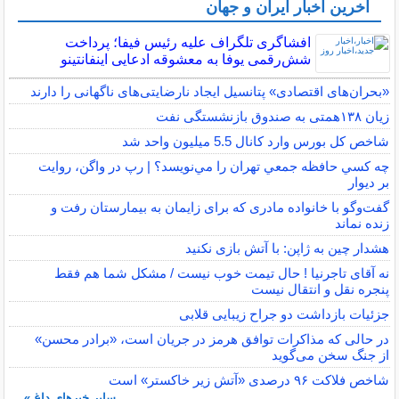
آخرین اخبار ایران و جهان
افشاگری تلگراف علیه رئیس فیفا؛ پرداخت
شش‌رقمی یوفا به معشوقه ادعایی اینفانتینو
«بحران‌های اقتصادی» پتانسیل ایجاد نارضایتی‌های ناگهانی را دارند
زیان ۱۳۸همتی به صندوق بازنشستگی نفت
شاخص کل بورس وارد کانال 5.5 میلیون واحد شد
چه كسي حافظه جمعي تهران را مي‌نويسد؟ | رپ در واگن، روايت
بر ديوار
گفت‌وگو با خانواده مادری که برای زایمان به بیمارستان رفت و
زنده نماند
هشدار چین به ژاپن: با آتش بازی نکنید
نه آقای تاجرنیا ! حال تیمت خوب نیست / مشکل شما هم فقط
پنجره نقل و انتقال نیست
جزئیات بازداشت دو جراح زیبایی قلابی
در حالی که مذاکرات توافق هرمز در جریان است، «برادر محسن»
از جنگ سخن می‌گوید
شاخص فلاکت ۹۶ درصدی «آتش زیر خاکستر» است
سایر خبرهای داغ »