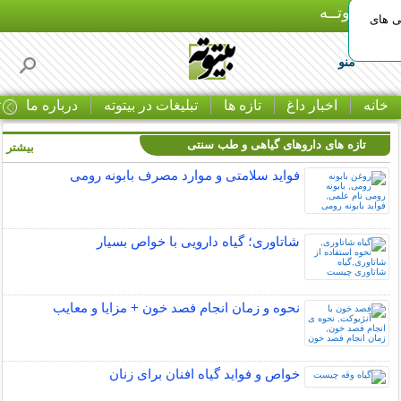
بـیتوتــه
ی های
منو
خانه
اخبار داغ
تازه ها
تبلیغات در بیتوته
درباره ما
ت
تازه های داروهای گیاهی و طب سنتی
بیشتر »
فواید سلامتی و موارد مصرف بابونه رومی
شاتاوری؛ گیاه دارویی با خواص بسیار
نحوه و زمان انجام فصد خون + مزایا و معایب
خواص و فواید گیاه افنان برای زنان