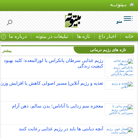
بـیتوتــه
منو
خانه
اخبار داغ
تازه ها
تبلیغات در بیتوته
درباره ما
ت
تازه های رژیم درمانی
بیشتر »
رژیم غذایی سرطان پانکراس یا لوزالمعده: کلید بهبود
کیفیت زندگی
تغذیه و رژیم آنلاین| مسیر اصولی کاهش یا افزایش وزن
معجزه سم زدایی با آناناس؛ بدن سالم، ذهن آرام
آنچه دیابتی ها باید در رژیم غذایی رعایت کنند