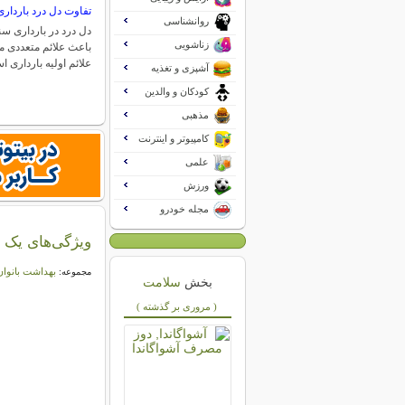
تفاوت دل درد بارداری
روانشناسی
دل درد در بارداری س
زناشویی
باعث علائم متعددی م
علائم اولیه بارداری
آشپزی و تغذیه
کودکان و والدین
مذهبی
کامپیوتر و اینترنت
علمی
ورزش
مجله خودرو
ویژگی‌های یک
بهداشت بانوان
مجموعه:
بخش
سلامت
( مروری بر گذشته )