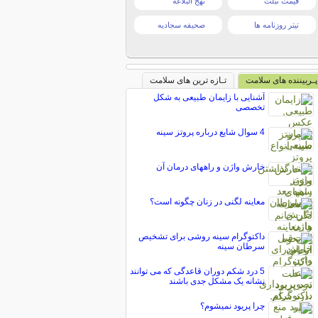
قیمت تبلت
نهج البلاغه
تیتر روزنامه ها
صحیفه سجادیه
پـربیننده های سلامت
تـازه ترین های سلامت
آشنایی با زایمان طبیعی به شکل
تخصصی
4 سوال شايع درباره پروتز سينه
خارش واژن و راههای درمان آن
معاینه لگنی در زنان چگونه است؟
داکتوگرام سینه روشی برای تشخیص
سرطان سینه
5 درد شکم دوران قاعدگی که می توانند
نشانه یک مشکل جدی باشند
چرا پریود نمیشوم؟