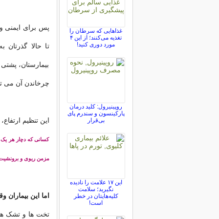
پس برای ایمنی و 
غذاهایی که سرطان را
تغذیه می‌کنند؛ از این ۴
مورد دوری کنید!
تا حالا گذرتان 
بیمارستان، پشتی ه
چرخاندن آن می توا
روپینیرول: کلید درمان
پارکینسون و سندرم پای
این تنظیم ارتفاع،
بی‌قرار
کسانی که دچار هر یک ا
مزمن ریوی و برونشیت م
این ۱۷ علامت را نادیده
نگیرید؛ سلامت
اما این بیماران و
کلیه‌هایتان در خطر
است!
تخت ها و تشک هایی