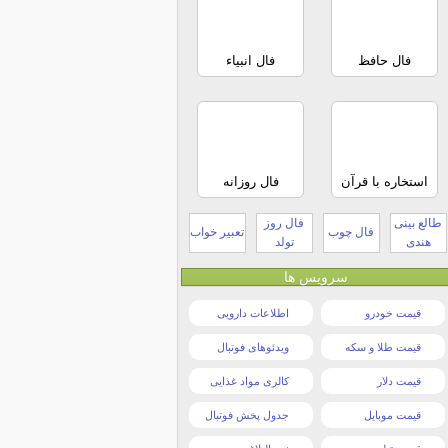
فال حافظ
فال انبیاء
استخاره با قرآن
فال روزانه
طالع بینی
فال روز
فال چوب
تعبیر خواب
هندی
تولد
سرویس ها
قیمت خودرو
اطلاعات دارویی
قیمت طلا و سکه
ویدئوهای فوتبال
قیمت دلار
کالری مواد غذایی
قیمت موبایل
جدول پخش فوتبال