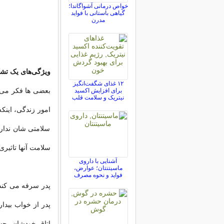
خواص درمانی آشواگاندا؛
گیاهی باستانی با فواید
مدرن
ویژگی‌های یک ت
۱۲ غذای شگفت‌انگیز
بعضی ها فکر می ک
برای افزایش اکسید
نیتریک و سلامت قلب
امور زندگی، اینکه
سلامتی شان ندارد
سلامت آنها تاثیری 
آشنایی با داروی
ماسیتنتان؛ عوارض،
فواید و نحوه مصرف
پدر سرفه می کند
پدر از خواب بیدا
اتاق خودشان، چش