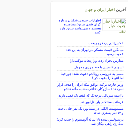
آخرین
اخبار ایران و جهان
اظهارات جدید پزشکیان درباره
گران شدن بنزین/ محاصره
هستیم و نمی‌توانیم بنزین وارد
کنیم
عکس| تیم پپ فرو ریخت
میانگین قیمت مسکن در تهران به این عدد
عجیب رسید
مدارس بحران‌زده، وزارتخانه موکب‌دار!
تسهیم کاسپین با خط مرزی مجهول
مسی به عروسی رونالدو دعوت نشد؛ جورجینا
اما آنتونلا را دعوت کرد!
وزیر خارجه ترکیه: توافق مکه ایران را هدف قرار
نمی‌دهد / سازوکار دفاعی مشابه ماده ۵ ناتو
5 انیمه سریالی درجه‌یک که فقط یک فصل دارند
فرمانده سنتکام وارد تل‌آویو شد
مسمومیت الکلی در نیشابور؛ یک نفر جان باخت
و ۱۲ نفر بستری شدند
پرسپولیس پدیده ۱۹ ساله آلومینیوم را جذب کرد؛
شکاری راهی پیکان شد