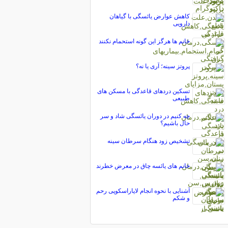
کاهش عوارض یائسگی با گیاهان
دارویی
خانم ها هرگز این گونه استحمام نکنند
پروتز سینه؛ آری یا نه؟
تسكین دردهای قاعدگی با مسکن های
طبیعی
چه کنیم در دوران یائسگی شاد و سر
حال باشیم؟
تشخیص زود هنگام سرطان سینه
خانم های یائسه چاق در معرض خطرند
آشنایی با نحوه انجام لاپاراسکوپی رحم
و شکم