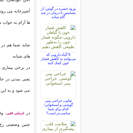
ورود حشره در گوش؛ از
آشپزخانه می رود 
تشخیص تا درمان در چند
گام ساده
ها آرام به خواب 
شاید شما هم در خ
9 گیاه دارویی که
های شبانه.
می‌توانند به کاهش فشار
خون کمک کنند
در برخی بیماری 
یعنی مدتی در حال
می شود و به این 
تفاوت جراحی بینی
گوشتی و استخوانی؛
کدام برای شما
در
، وق
مناسب‌تر است؟
نارسایی قلبی
چنین وضعیتی رخ 