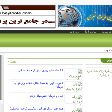
در بیتوته
تماس با ما
درباره ما
ک خوب
نوان
بیشتر »
11 علت خونریزی بیش از حد قاعدگی
عفونت اوره پلاسما: علل، علائم و راههای
درمان
علل و درمان عفونتهای زنانه
همه چیز درباره‌ی لیزر بیکینی (ناحیه تناسلی)