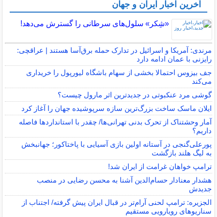
آخرین اخبار ایران و جهان
«شِکر» سلول‌های سرطانی را گسترش می‌دهد!
مرندی: آمریکا و اسرائیل در تدارک حمله برق‌آسا هستند | عراقچی:
رایزنی با عمان ادامه دارد
جف بیزوس احتمالا بخشی از سهام باشگاه لیورپول را خریداری
می‌کند
گوشی مرد عنکبوتی در جدیدترین اثر مارول چیست؟
ایلان ماسک ساخت بزرگ‌ترین سازه سرپوشیده جهان را آغاز کرد
آمار وحشتناک از تحرک بدنی تهرانی‌ها/ چقدر با استانداردها فاصله
داریم؟
پورعلی‌گنجی در آستانه اولین بازی آسیایی با پاختاکور؛ جهانبخش
به لیگ هلند بازگشت
ترامپ خواهان غرامت از ایران شد!
هشدار معنادار حسام‌الدین آشنا به محسن رضایی در منصب
جدیدش
الجزیره: ترامپ لحنی آرام‌تر در قبال ایران پیش گرفته/ اجتناب از
سناریوهای رویارویی مستقیم