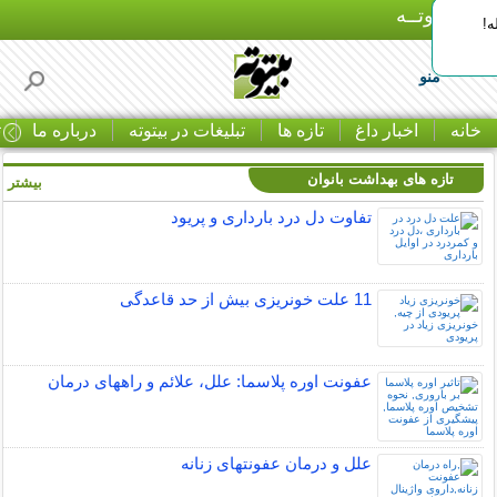
بـیتوتــه
ه!
منو
خانه
اخبار داغ
تازه ها
تبلیغات در بیتوته
درباره ما
ت
تازه های بهداشت بانوان
بیشتر »
تفاوت دل درد بارداری و پریود
11 علت خونریزی بیش از حد قاعدگی
عفونت اوره پلاسما: علل، علائم و راههای درمان
علل و درمان عفونتهای زنانه