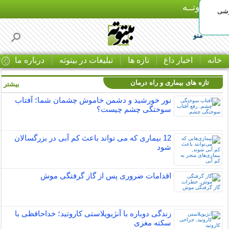
بـیتوتــه
وشی
منو
خانه
اخبار داغ
تازه ها
تبلیغات در بیتوته
درباره ما
ت
تازه های بیماری و راه درمان
بیشتر »
نور خورشید و دشمن خاموش چشمان شما؛ آفتاب
سوختگی چشم چیست؟
12 بیماری که می تواند باعث کم آبی در بزرگسالان
شود
اقدامات ضروری پس از گاز گرفتگی موش
زندگی دوباره با آنژیوپلاستی کاروتید؛ خداحافظی با
سکته مغزی