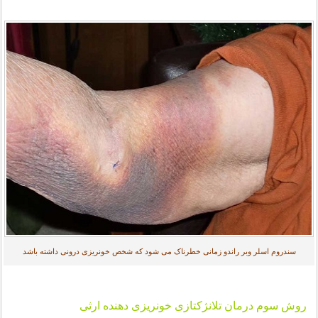
سندروم اسلر وبر راندو زمانی خطرناک می شود که شخص خونریزی درونی داشته باشد
روش سوم درمان تلانژکتازی خونریزی دهنده ارثی