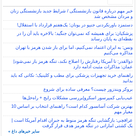
خبر مهم درباره قانون بازنشستگی / شرایط جدید بازنشستگی زنان
و مردان مشخص شد
دستمزد باورنکردنی جنپو در یونان؛ یک‌هفتم قرارداد با استقلال!
پزشکیان: برای همیشه که نمی‌توان جنگید؛ بالاخره باید آن را در
نقطه‌ای به پایان رساند
ونس: به ایران اعتماد نمی‌کنیم، اما برای باز شدن هرمز با تهران
مذاکره می‌کنیم
ذوالقدر: تا آمریکا رفتارش را اصلاح نکند، تنگه هرمز باز نمی‌شود|
عمان: مذاکرات مثبت ادامه دارد
راهنمای خرید تجهیزات پزشکی برای مطب و کلینیک؛ نکاتی که باید
بدانید
بروکر ویندزور چیست؟ معرفی ساده برای شروع
عیب‌یابی کمپرسور اسکرو|بررسی مشکلات رایج + راه‌حل‌ها
بهترین شرکت آسانسور کدام است؟ راهنمای انتخاب بر اساس 10
معیار مهم
عراقچی: بازگشایی تنگه هرمز منوط به جبران اقدام آمریکا است |
یک کشتی اماراتی در تنگه هرمز هدف قرار گرفت
سایر خبرهای داغ »