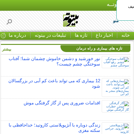
بـیتوتــه
د◀تا 50% تخفیف
منو
خانه
اخبار داغ
تازه ها
تبلیغات در بیتوته
درباره ما
ت
تازه های بیماری و راه درمان
بیشتر »
نور خورشید و دشمن خاموش چشمان شما؛ آفتاب
سوختگی چشم چیست؟
12 بیماری که می تواند باعث کم آبی در بزرگسالان
شود
اقدامات ضروری پس از گاز گرفتگی موش
زندگی دوباره با آنژیوپلاستی کاروتید؛ خداحافظی با
سکته مغزی